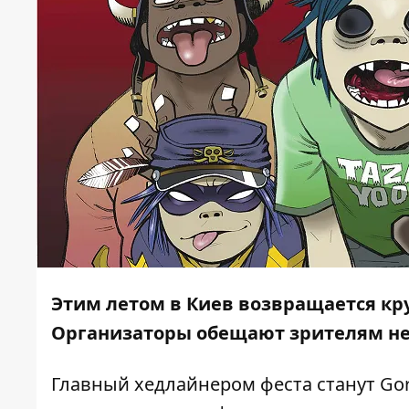
Этим летом в Киев возвращается кру
Организаторы обещают зрителям н
Главный хедлайнером феста станут Gori