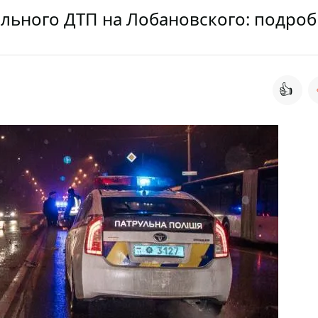
ельного ДТП на Лобановского: подро
👍