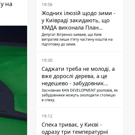
у на
19:56
Жодних ілюзій щодо зими -
у Київраді закидають, що
КМДА виконала План
стійкості на 20%
Депутат Вітренко заявив, що Київ
витратив лише п'яту частину коштів на
підготовку до зими.
19:30
Саджати треба не молоді, а
вже дорослі дерева, а це
недешево - забудовник
Ніконов
Засновник KAN DEVELOPMENT розповів, як
забудовники можуть охолодити столицю
в спеку.
19:12
Спека триває, у Києві -
одразу три температурні