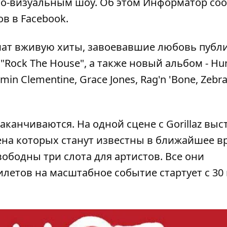
то-визуальным шоу. Об этом
Информатор
соо
ов
в Facebook.
ышат вживую хиты, завоевавшие любовь публ
lo", "Rock The House", а также новый альбом - H
n Clementine, Grace Jones, Rag'n 'Bone, Zebra
заканчиваются. На одной сцене с Gorillaz выс
ена которых станут известны в ближайшее в
вободны три слота для артистов. Все они
илетов на масштабное событие стартует с 30