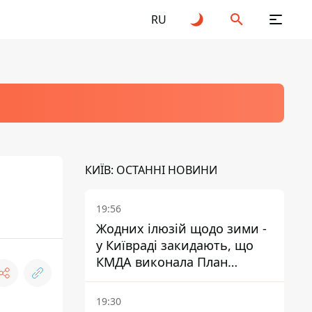
RU
КИЇВ: ОСТАННІ НОВИНИ
19:56
Жодних ілюзій щодо зими -
у Київраді закидають, що
КМДА виконала План
стійкості на 20%
19:30