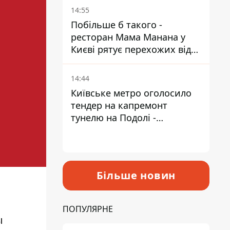
Пантелеєв
14:55
Побільше б такого -
ресторан Мама Манана у
Києві рятує перехожих від
спеки
14:44
Київське метро оголосило
тендер на капремонт
тунелю на Подолі -
триватиме майже два роки
Більше новин
ПОПУЛЯРНЕ
ы