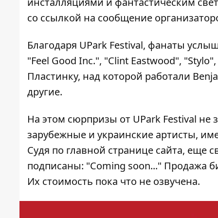
инсталляциями и фантастическим све
со ссылкой на сообщение
организатор
Благодаря UPark Festival, фанаты усл
"Feel Good Inc.", "Clint Eastwood", "Sty
Пластинку, над которой работали Benjami
другие.
На этом сюрпризы от UPark Festival не 
зарубежные и украинские артисты, им
Судя по главной странице сайта, еще с
подписаны: "Coming soon..." Продажа б
Их стоимость пока что не озвучена.