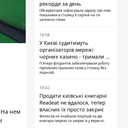
рекорди за день
Обсерваторія зафіксувала одразу три нові
показники в столиці 6 серпня на тлі
затяжної спеки.
18:08
У Києві судитимуть
організаторів мережі
чорних казино - тримали 39
закладів
П'ятеро фігурантів забезпечували роботу
підпільних гральних залів у столиці без
ліцензій.
18:02
Продати київські книгарні
Readeat не вдалося, тепер
власник їх просто закриє
. На нем
Феліксов не знайшов покупців на дві
т
книгарні мережі та закриє їх у вересні.