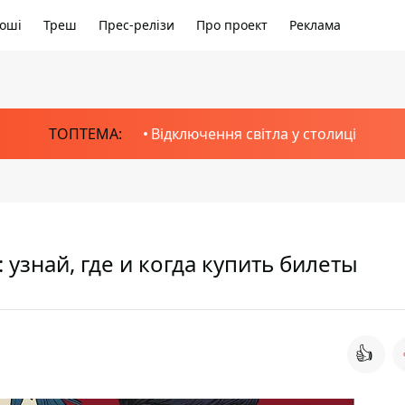
оші
Треш
Прес-релізи
Про проект
Реклама
ТОПТЕМА:
Відключення світла у столиці
: узнай, где и когда купить билеты
👍