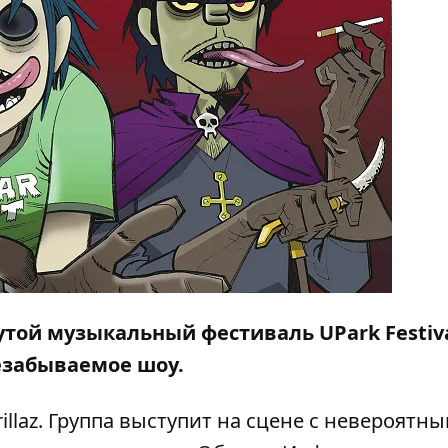
той музыкальный фестиваль UPark Festiva
езабываемое шоу.
llaz. Группа выступит на сцене с невероятн