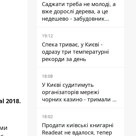
Саджати треба не молоді, а
вже дорослі дерева, а це
недешево - забудовник
Ніконов
19:12
Спека триває, у Києві -
одразу три температурні
рекорди за день
18:08
У Києві судитимуть
організаторів мережі
чорних казино - тримали 39
l 2018.
закладів
18:02
Продати київські книгарні
ыми
Readeat не вдалося, тепер