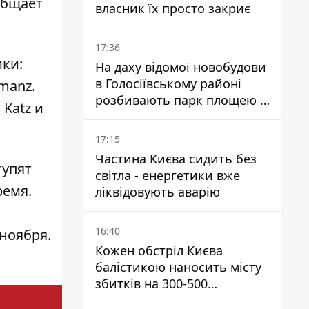
бщает
власник їх просто закриє
17:36
ики:
На даху відомої новобудови
в Голосіївському районі
umanz.
розбивають парк площею в
 Katz и
гектар
17:15
Частина Києва сидить без
тупят
світла - енергетики вже
ремя.
ліквідовують аварію
16:40
 ноября.
Кожен обстріл Києва
балістикою наносить місту
збитків на 300-500
мільйонів - Петро