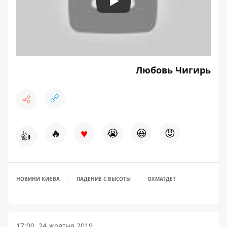
Play
Любовь Чигирь
♥
🔥
😭
😆
😡
👍
НОВИНИ КИЄВА
ПАДЕНИЕ С ВЫСОТЫ
ОХМАТДЕТ
17:00, 24 жовтня 2019