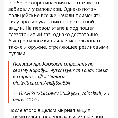
особого сопротивления на тот момент
забирали у силовиков. Однако потом
полицейские все же начали применять
силу против участников протестной
акции. На первом этапе в ход пошел
слезоточивый газ, однако достаточно
быстро силовики начали использовать
также и оружие, стреляющее резиновыми
пулями.
Полиция продолжает стрелять по
своему народу... Чувствуется запах совка
в стране...🤬
#Тбилиси
pic.twitter.com/wkBj6su5bx
— ᎶᎥᎧᏒᎶᎥ ᏉᏗᏝᏗᏕᏂᏉᎥᏝᎥ🦂 (@G_Valashvili)
20
июня 2019 г.
После этого в целом мирная акция
стремительно переросла в уличные бои,