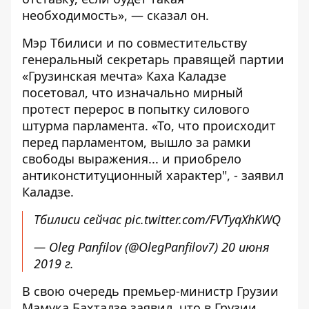
необходимость», — сказал он.
Мэр Тбилиси и по совместительству
генеральный секретарь правящей партии
«Грузинская мечта» Каха Каладзе
посетовал, что изначально мирный
протест перерос в попытку силового
штурма парламента. «То, что происходит
перед парламентом, вышло за рамки
свободы выражения... и приобрело
антиконституционный характер", - заявил
Каладзе.
Тбилиси сейчас
pic.twitter.com/FVTyqXhKWQ
— Oleg Panfilov (@OlegPanfilov7)
20 июня
2019 г.
В свою очередь премьер-министр Грузии
Мамука Бахтадзе заявил, что в Грузии