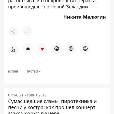
рассказывали о подробностях
теракта,
произошедшего в Новой Зеландии
.
Никита Малюгин
♥
🔥
😭
😆
😡
👍
МІТИНГ
ПРОТЕСТИ
07:14, 21 червня 2019
Сумасшедшие слэмы, пиротехника и
песни у костра: как прошел концерт
Макса Коржа в Киеве