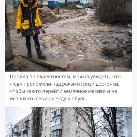
Пройдя по окрестностям, можно увидеть, что
люди проложили над реками грязи досточки,
чтобы как-то перейти земляное месиво и не
испачкать свои одежду и обувь