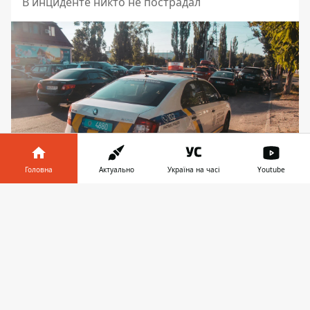
В инциденте никто не пострадал
Головна
Актуально
Україна на часі
Youtube
Інформатор у
Завантажити
телефоні
👉
На месте работает полиция
Владлена Скаченко
Фото: Максим Торпан