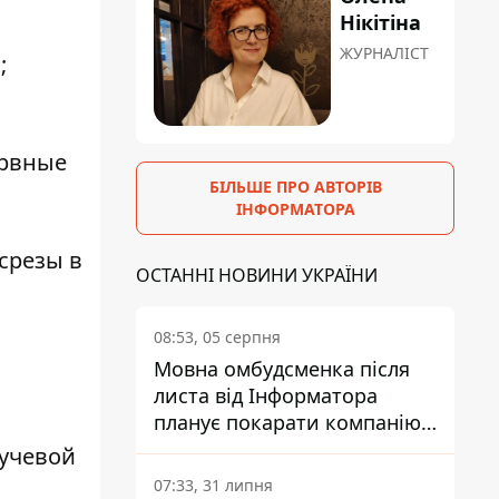
Нікітіна
ЖУРНАЛІСТ
;
ервные
БІЛЬШЕ ПРО АВТОРІВ
ІНФОРМАТОРА
срезы в
ОСТАННІ НОВИНИ УКРАЇНИ
08:53, 05 серпня
Мовна омбудсменка після
листа від Інформатора
планує покарати компанію-
підрядника ПриватБанку
лучевой
07:33, 31 липня