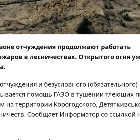
й зоне отчуждения продолжают работать
жаров в лесничествах. Открытого огня уж
а.
 отчуждения и безусловного (обязательного)
зывается помощь ГАЗО в тушении тлеющих п
м на территории Корогодского, Детяткивсько
ничеств. Сообщает
Информатор
со ссылкой 