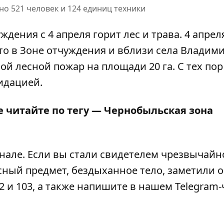
о 521 человек и 124 единиц техники
ения с 4 апреля горит лес и трава. 4 апрел
что
в Зоне отчуждения и вблизи села Владим
вой лесной пожар
на площади 20 га. С тех пор
идацией.
е читайте по тегу —
Чернобыльская зона
анале
. Если вы стали свидетелем чрезвычайн
сный предмет, бездыханное тело, заметили 
2 и 103, а также напишите в нашем Telegram-