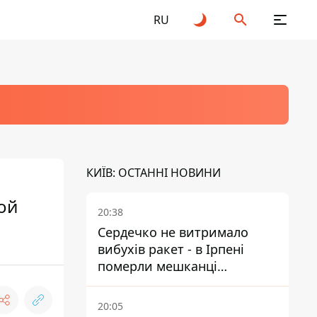
RU
КИЇВ: ОСТАННІ НОВИНИ
ой
20:38
Сердечко не витримало
вибухів ракет - в Ірпені
померли мешканці
притулку для собак з
інвалідністю
20:05