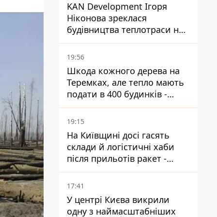
KAN Development Ігоря
Ніконова зреклася
будівництва теплотраси на
Теремках
19:56
Шкода кожного дерева на
Теремках, але тепло мають
подати в 400 будинків -
депутатка Київради
19:15
На Київщині досі гасять
склади й логістичні хаби
після прильотів ракет -
ДСНС
17:41
У центрі Києва викрили
одну з наймасштабніших