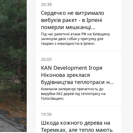
20:38
Сердечко не витримало
вибухів ракет - в Ірпені
померли мешканці
притулку для собак з
Під час ракетної атаки РФ на Київщину
загинули двоє собак у притулку для
інвалідністю
тварин з інвалідністю в Ірпені.
20:05
KAN Development Ігоря
Ніконова зреклася
будівництва теплотраси на
Теремках
Компанія заперечує причетність до
вирубки 662 дерев під теплотрасу на
Голосіївщині.
19:56
Шкода кожного дерева на
Теремках, але тепло мають