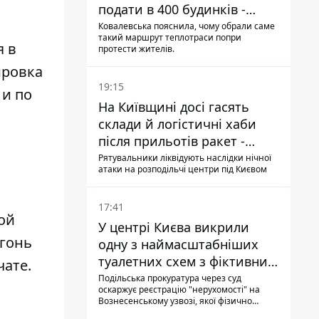
подати в 400 будинків -
депутатка Київради
Ковалевська пояснила, чому обрали саме
такий маршрут теплотраси попри
я в
протести жителів.
ировка
19:15
 и по
На Київщині досі гасять
склади й логістичні хаби
після прильотів ракет -
ДСНС
Рятувальники ліквідують наслідки нічної
атаки на розподільчі центри під Києвом
17:41
ой
У центрі Києва викрили
огонь
одну з наймасштабніших
туалетних схем з фіктивним
чате.
будинком
Подільська прокуратура через суд
оскаржує реєстрацію "нерухомості" на
Вознесенському узвозі, якої фізично
ніколи не існувало: під неї, ймовірно,