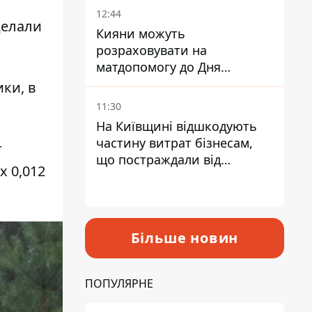
12:44
делали
Кияни можуть
розраховувати на
матдопомогу до Дня
незалежності - кому її
ки, в
дадуть
11:30
На Київщині відшкодують
частину витрат бізнесам,
т
що постраждали від
х 0,012
прильотів ракет
Більше новин
ПОПУЛЯРНЕ