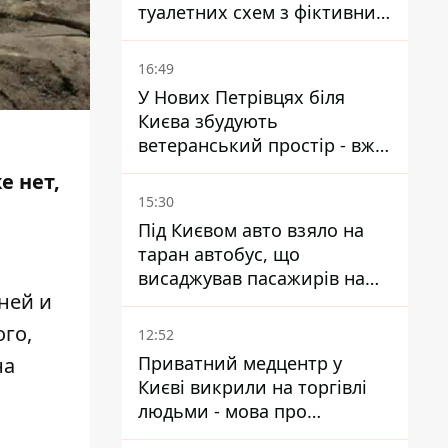
туалетних схем з фіктивним
будинком
16:49
У Нових Петрівцях біля
Києва збудують
ветеранський простір - вже
знайшли проєктанта
е нет,
15:30
Під Києвом авто взяло на
таран автобус, що
висаджував пасажирів на
ней и
зупинці - пасажирка в
лікарні
го,
12:52
Приватний медцентр у
на
Києві викрили на торгівлі
людьми - мова про
сурогатне материнство