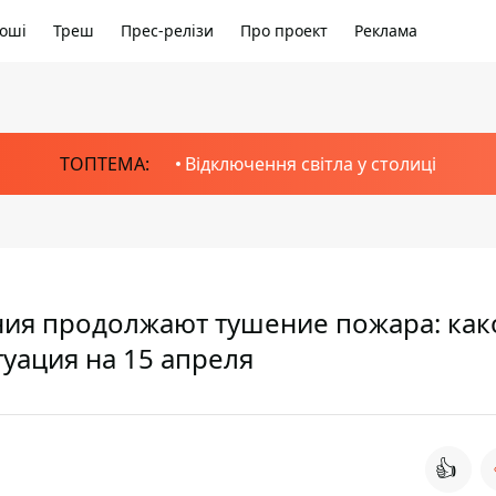
оші
Треш
Прес-релізи
Про проект
Реклама
ТОПТЕМА:
Відключення світла у столиці
ия продолжают тушение пожара: как
уация на 15 апреля
👍