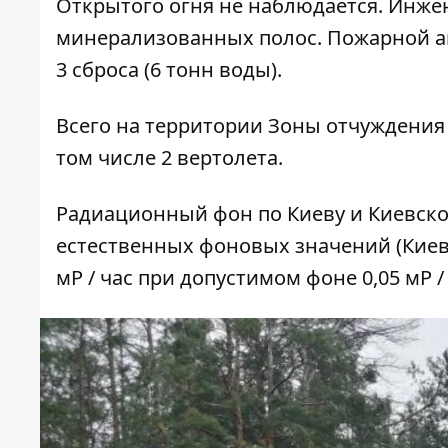
Открытого огня не наблюдается. Инже
минерализованных полос. Пожарной ави
3 сброса (6 тонн воды).
Всего на территории Зоны отчуждения 
том числе 2 вертолета.
Радиационный фон по Киеву и Киевско
естественных фоновых значений (Киев - 
мР / час при допустимом фоне 0,05 мР / 