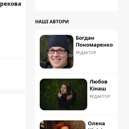
планували пізніше отримати "в
Грекова
обслуговування" земельну ділянку
НАШІ АВТОРИ
Богдан
Пономаренко
РЕДАКТОР
Любов
Кінаш
РЕДАКТОР
Олена