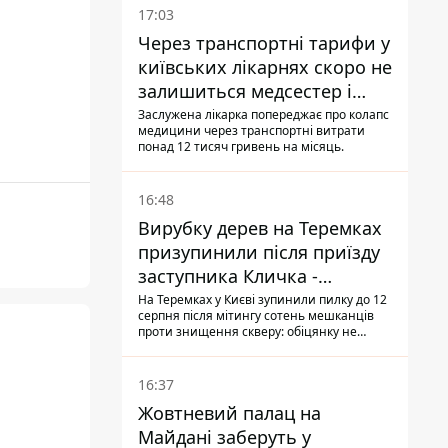
17:03
Через транспортні тарифи у
київських лікарнях скоро не
залишиться медсестер і
санітарок - професор
Заслужена лікарка попереджає про колапс
медицини через транспортні витрати
Голубовська
понад 12 тисяч гривень на місяць.
16:48
Вирубку дерев на Теремках
призупинили після приїзду
заступника Кличка -
почався діалог
На Теремках у Києві зупинили пилку до 12
серпня після мітингу сотень мешканців
проти знищення скверу: обіцянку не
поновлювати роботи дав особисто
заступник Кличка, Петро Пантелеєв, що
прибув налагодити комунікацію
16:37
Жовтневий палац на
Майдані заберуть у