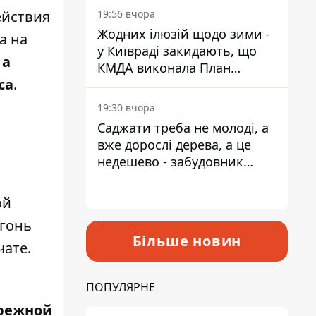
действия
19:56 вчора
Жодних ілюзій щодо зими -
а на
у Київраді закидають, що
 а
КМДА виконала План
са
.
стійкості на 20%
19:30 вчора
Саджати треба не молоді, а
вже дорослі дерева, а це
недешево - забудовник
Ніконов
ой
огонь
Більше новин
чате.
ПОПУЛЯРНЕ
режной