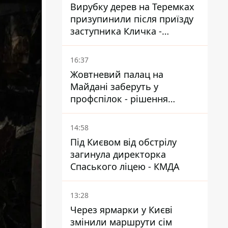
Вирубку дерев на Теремках
призупинили після приїзду
заступника Кличка -
почався діалог
16:37
Жовтневий палац на
Майдані заберуть у
профспілок - рішення
Господарського суду
14:58
Під Києвом від обстрілу
загинула директорка
Спаського ліцею - КМДА
13:28
Через ярмарки у Києві
змінили маршрути сім