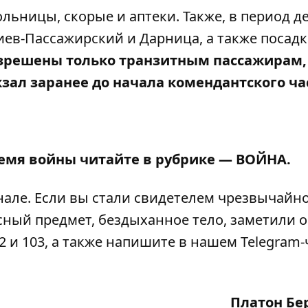
больницы, скорые и аптеки
. Также, в период 
Киев-Пассажирский и Дарница
, а также посадк
азрешены только транзитным пассажирам,
зал заранее до начала комендантского ча
ремя войны читайте в рубрике —
ВОЙНА
.
нале
. Если вы стали свидетелем чрезвычайн
сный предмет, бездыханное тело, заметили 
2 и 103, а также напишите в нашем Telegram-
Платон Бе