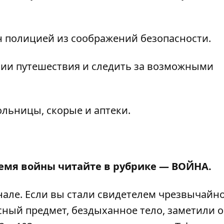
н полицией из соображений безопасности.
нии путешествия и следить за возможными
больницы, скорые и аптеки
.
ремя войны читайте в рубрике —
ВОЙНА
.
нале
. Если вы стали свидетелем чрезвычайн
сный предмет, бездыханное тело, заметили 