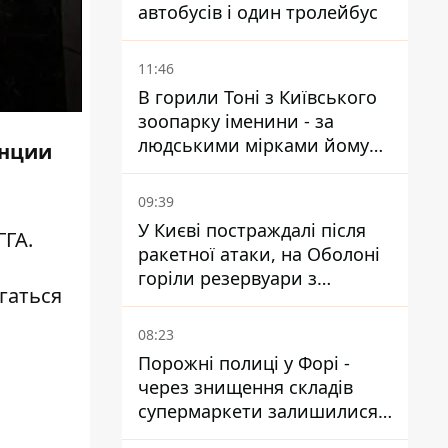
автобусів і один тролейбус
11:46
В горили Тоні з Київського
зоопарку іменини - за
людськими мірками йому
анции
вже понад 90 років
09:39
У Києві постраждалі після
ГГА.
ракетної атаки, на Оболоні
горіли резервуари з
гаться
паливом
08:23
Порожні полиці у Форі -
через знищення складів
супермаркети залишилися
без асортименту