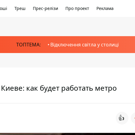
оші
Треш
Прес-релізи
Про проект
Реклама
ТОПТЕМА:
Відключення світла у столиці
Киеве: как будет работать метро
👍