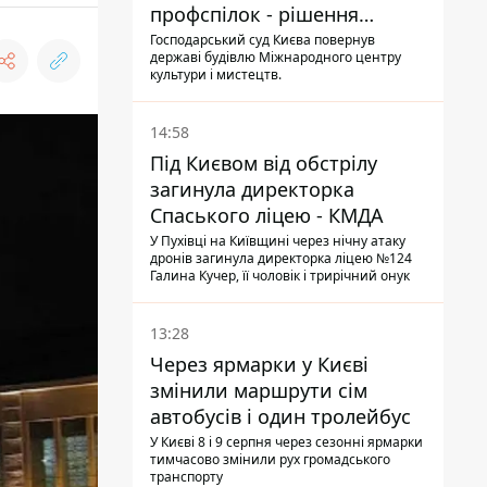
профспілок - рішення
Господарського суду
Господарський суд Києва повернув
державі будівлю Міжнародного центру
культури і мистецтв.
14:58
Під Києвом від обстрілу
загинула директорка
Спаського ліцею - КМДА
У Пухівці на Київщині через нічну атаку
дронів загинула директорка ліцею №124
Галина Кучер, її чоловік і трирічний онук
13:28
Через ярмарки у Києві
змінили маршрути сім
автобусів і один тролейбус
У Києві 8 і 9 серпня через сезонні ярмарки
тимчасово змінили рух громадського
транспорту