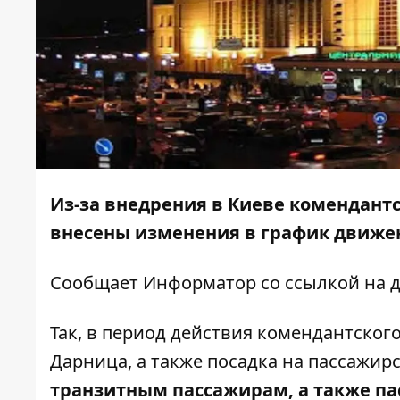
Из-за внедрения в Киеве
комендантск
внесены изменения в график движен
Сообщает
Информатор
со ссылкой на 
Так, в период действия комендантског
Дарница, а также посадка на пассажир
транзитным пассажирам, а также па