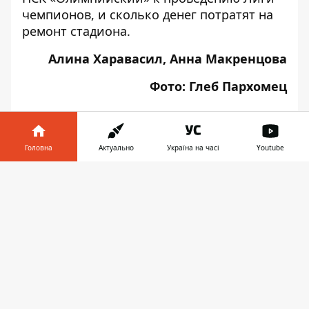
чемпионов, и сколько денег потратят на
ремонт стадиона
.
Алина Харавасил, Анна Макренцова
Фото: Глеб Пархомец
Головна
Актуально
Україна на часі
Youtube
♥
🔥
😭
😆
😡
👍
Інформатор у
Завантажити
телефоні
👉
НОВИНИ КИЄВА
ФУТБОЛ
ВИТАЛИЙ КЛИЧКО
КРЕЩАТИК
ЛІГА ЧЕМПІОНІВ