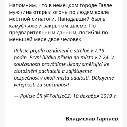
Напомним, что в немецком городе Галле
мужчина
открыл огонь по людям возле
местной синагоги
. Нападавший был в
камуфляже и закрытом шлеме. По
предварительным данным, погибли по
меньшей мере двое человек.
Policie přijala oznámení o střelbě v 7.19
hodin. První hlídka přijela na místo v 7.24. V
současnosti provádíme úkony směřující ke
ztotožnění pachatele a zajišťujeme
bezpečnost v okolí místa události. Děkujeme
veřejnosti za součinnost!
— Policie ČR (@PolicieCZ)
10 декабря 2019 г.
Владислав Гарнаев