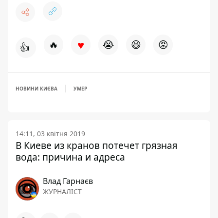
♥
🔥
😭
😆
😡
👍
НОВИНИ КИЄВА
УМЕР
14:11, 03 квітня 2019
В Киеве из кранов потечет грязная
вода: причина и адреса
Влад Гарнаєв
ЖУРНАЛІСТ