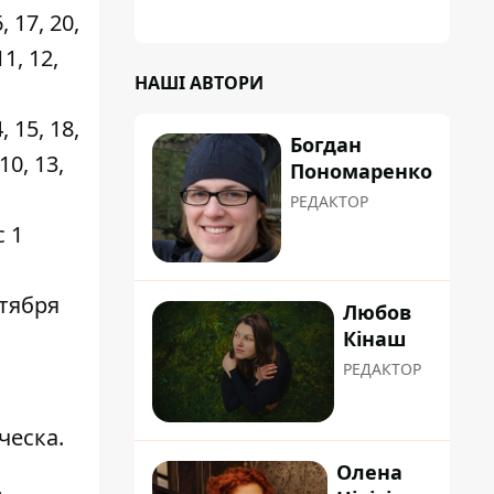
планували пізніше отримати "в
 17, 20,
обслуговування" земельну ділянку
11, 12,
НАШІ АВТОРИ
 15, 18,
Богдан
 10, 13,
Пономаренко
РЕДАКТОР
 1
нтября
Любов
Кінаш
РЕДАКТОР
ческа.
Олена