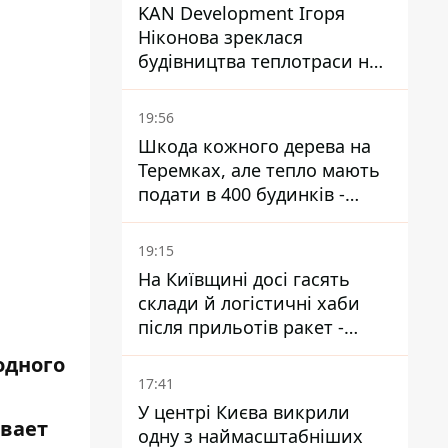
KAN Development Ігоря
Ніконова зреклася
будівництва теплотраси на
Теремках
19:56
Шкода кожного дерева на
Теремках, але тепло мають
подати в 400 будинків -
депутатка Київради
19:15
На Київщині досі гасять
склади й логістичні хаби
після прильотів ракет -
ДСНС
одного
17:41
У центрі Києва викрили
ивает
одну з наймасштабніших