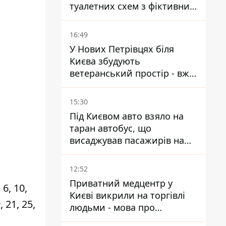
туалетних схем з фіктивним
будинком
16:49
У Нових Петрівцях біля
Києва збудують
ветеранський простір - вже
,
знайшли проєктанта
15:30
Під Києвом авто взяло на
таран автобус, що
висаджував пасажирів на
зупинці - пасажирка в
лікарні
12:52
Приватний медцентр у
6, 10,
Києві викрили на торгівлі
 21, 25,
людьми - мова про
сурогатне материнство