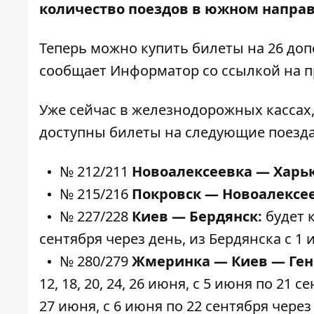
количество поездов в южном напра
Теперь можно купить билеты на 26 до
сообщает
Информатор
со ссылкой на п
Уже сейчас в железнодорожных кассах,
доступны билеты на следующие поезда
№ 212/211
Новоалексеевка — Харьк
№ 215/216
Покровск — Новоалексее
№ 227/228
Киев — Бердянск:
будет 
сентября через день, из Бердянска с 1 
№ 280/279
Жмеринка — Киев — Ген
12, 18, 20, 24, 26 июня, с 5 июня по 21 се
27 июня, с 6 июня по 22 сентября чер