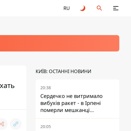
RU
КИЇВ: ОСТАННІ НОВИНИ
хать
20:38
Сердечко не витримало
вибухів ракет - в Ірпені
померли мешканці
притулку для собак з
інвалідністю
20:05