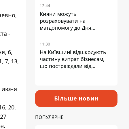
12:44
Кияни можуть
невно,
розраховувати на
матдопомогу до Дня
та -
незалежності - кому її
дадуть
11:30
я, 6,
На Київщині відшкодують
частину витрат бізнесам,
, 7, 13,
що постраждали від
прильотів ракет
0 июня
Більше новин
6, 20,
 27
ПОПУЛЯРНЕ
ря.