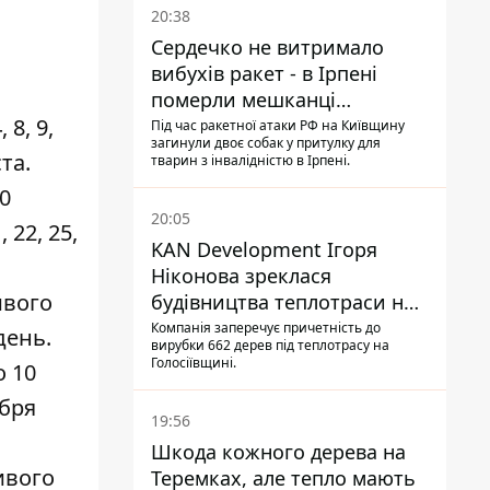
20:38
Сердечко не витримало
вибухів ракет - в Ірпені
померли мешканці
 8, 9,
притулку для собак з
Під час ракетної атаки РФ на Київщину
загинули двоє собак у притулку для
інвалідністю
ста.
тварин з інвалідністю в Ірпені.
30
20:05
, 22, 25,
KAN Development Ігоря
Ніконова зреклася
ивого
будівництва теплотраси на
Теремках
Компанія заперечує причетність до
день.
вирубки 662 дерев під теплотрасу на
Голосіївщині.
о 10
ября
19:56
Шкода кожного дерева на
ивого
Теремках, але тепло мають