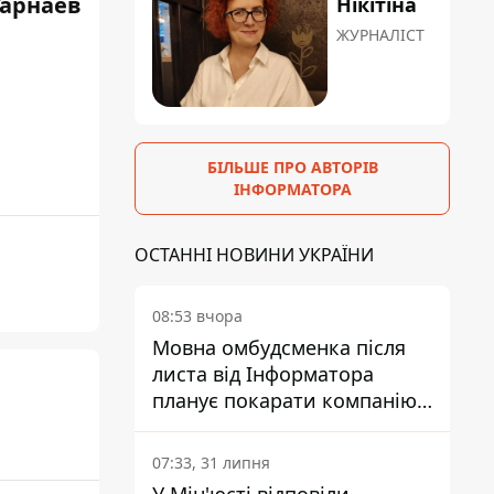
Гарнаев
Нікітіна
ЖУРНАЛІСТ
БІЛЬШЕ ПРО АВТОРІВ
ІНФОРМАТОРА
ОСТАННІ НОВИНИ УКРАЇНИ
08:53 вчора
Мовна омбудсменка після
листа від Інформатора
планує покарати компанію-
підрядника ПриватБанку
07:33, 31 липня