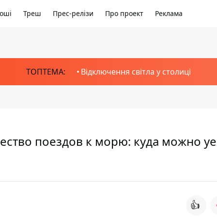
оші
Треш
Прес-релізи
Про проект
Реклама
ТОПТЕМА:
Відключення світла у столиці
ество поездов к морю: куда можно уе
👍