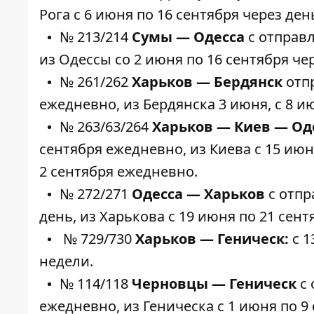
Рога с 6 июня по 16 сентября через ден
№ 213/214
Сумы — Одесса
с отправл
из Одессы со 2 июня по 16 сентября че
№ 261/262
Харьков — Бердянск
отпр
ежедневно, из Бердянска 3 июня, с 8 и
№ 263/63/264
Харьков — Киев — Од
сентября ежедневно, из Киева с 15 июн
2 сентября ежедневно.
№ 272/271
Одесса — Харьков
с отпр
день, из Харькова с 19 июня по 21 сент
№ 729/730
Харьков — Геническ:
с 1
недели.
№ 114/118
Черновцы — Геническ
с
ежедневно, из Геническа с 1 июня по 9