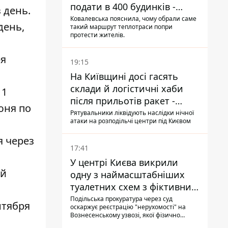
подати в 400 будинків -
 день.
депутатка Київради
Ковалевська пояснила, чому обрали саме
день,
такий маршрут теплотраси попри
протести жителів.
ря
19:15
На Київщині досі гасять
склади й логістичні хаби
 1
після прильотів ракет -
юня по
ДСНС
Рятувальники ліквідують наслідки нічної
атаки на розподільчі центри під Києвом
я через
17:41
У центрі Києва викрили
ей
одну з наймасштабніших
туалетних схем з фіктивним
будинком
Подільська прокуратура через суд
нтября
оскаржує реєстрацію "нерухомості" на
Вознесенському узвозі, якої фізично
ніколи не існувало: під неї, ймовірно,