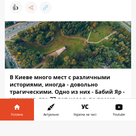
👍
В Киеве много мест с различными
историями, иногда - довольно
трагическими. Одно из них - Бабий Яр -
урочище, где 77 лет назад, во время
Второй Мировой войны, нацистами
были убиты от 150 до 200 тысяч
Головна
Актуально
Україна на часі
Youtube
человек. Это, пожалуй, самая жестокая
Інформатор у
и кровавая страница той войны.
Завантажити
телефоні
👉