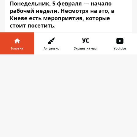
Понедельник, 5 февраля — начало
рабочей недели. Несмотря на это, в
Киеве есть мероприятия, которые
стоит посетить.
Информатор
подготовил для вас подборку
событий, чтобы даже в понедельник не
Головна
Актуально
Україна на часі
Youtube
пришлось скучать.
Інформатор у
Фотовыставка "Строя жизнь после
Завантажити
телефоні
👉
переселения"
Выставка отображает жизнь
переселенцев, которые были вынуждены
покинуть свои дома в связи с событиями
на востоке Украины. Эти люди переехали
в Запорожскую, Днепропетровскую и
Харьковскую области.
[caption id="attachment_81281"