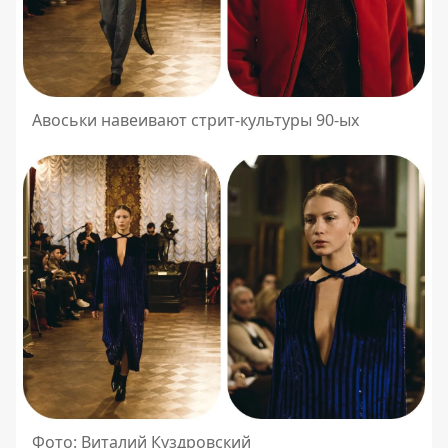
Авоськи навеивают стрит-культуры 90-ых
Фото: Виталий Куздровский