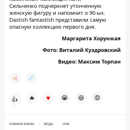
Сильченко
подчеркнет утонченную
женскую фигуру и напомнит о 90-ых.
Dastish fantastish
представили самую
опасную коллекцию первого дня.
Маргарита Хорунжая
Фото: Виталий Куздровский
Видео: Максим Торпан
♥
🔥
😭
😆
😡
👍
НОВИНИ КИЄВА
МОДА
UFW