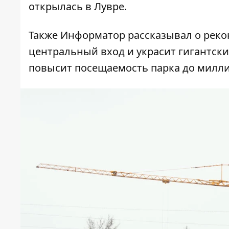
открылась в Лувре.
Также Информатор рассказывал о
реко
центральный вход и украсит гигантски
повысит посещаемость парка до миллио