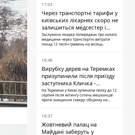
17:03
Через транспортні тарифи у
київських лікарнях скоро не
залишиться медсестер і
санітарок - професор
Заслужена лікарка попереджає про колапс
медицини через транспортні витрати
Голубовська
понад 12 тисяч гривень на місяць.
16:48
Вирубку дерев на Теремках
призупинили після приїзду
заступника Кличка -
почався діалог
На Теремках у Києві зупинили пилку до 12
серпня після мітингу сотень мешканців
проти знищення скверу: обіцянку не
поновлювати роботи дав особисто
заступник Кличка, Петро Пантелеєв, що
прибув налагодити комунікацію
16:37
Жовтневий палац на
Майдані заберуть у