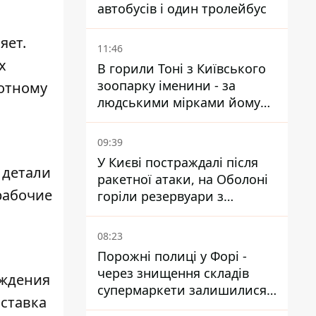
автобусів і один тролейбус
яет.
11:46
х
В горили Тоні з Київського
зоопарку іменини - за
вотному
людськими мірками йому
вже понад 90 років
09:39
У Києві постраждалі після
 детали
ракетної атаки, на Оболоні
рабочие
горіли резервуари з
паливом
08:23
Порожні полиці у Форі -
через знищення складів
ождения
супермаркети залишилися
ставка
без асортименту