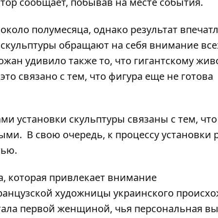
тор
сообщает, побывав на месте события.
около полумесяца, однако результат впечатл
скульптуры обращают на себя внимание все
ожан удивило также то, что гигантскому жи
это связано с тем, что фигура еще не готова
и установки скульптуры связаны с тем, что
ми. В свою очередь, к процессу установки 
тью.
а, которая привлекает внимание
французской художницы
украинского происх
тала первой женщиной, чья персональная вы