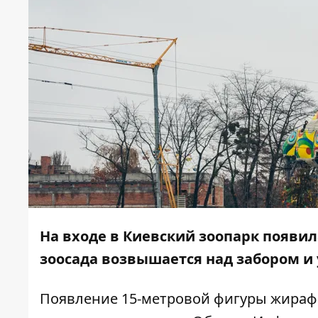
На входе в Киевский зоопарк появи
зоосада возвышается над забором 
Появление 15-метровой фигуры жираф