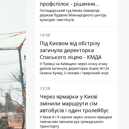
профспілок - рішення
Господарського суду
Господарський суд Києва повернув
державі будівлю Міжнародного центру
культури і мистецтв.
14:58
Під Києвом від обстрілу
загинула директорка
Спаського ліцею - КМДА
У Пухівці на Київщині через нічну атаку
дронів загинула директорка ліцею №124
Галина Кучер, її чоловік і трирічний онук
13:28
Через ярмарки у Києві
змінили маршрути сім
автобусів і один тролейбус
У Києві 8 і 9 серпня через сезонні ярмарки
тимчасово змінили рух громадського
транспорту