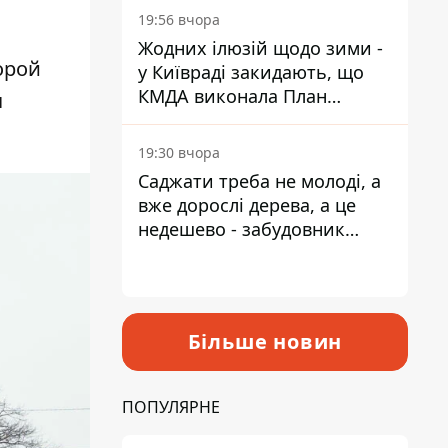
19:56 вчора
Жодних ілюзій щодо зими -
орой
у Київраді закидають, що
КМДА виконала План
я
стійкості на 20%
19:30 вчора
Саджати треба не молоді, а
вже дорослі дерева, а це
недешево - забудовник
Ніконов
Більше новин
ПОПУЛЯРНЕ