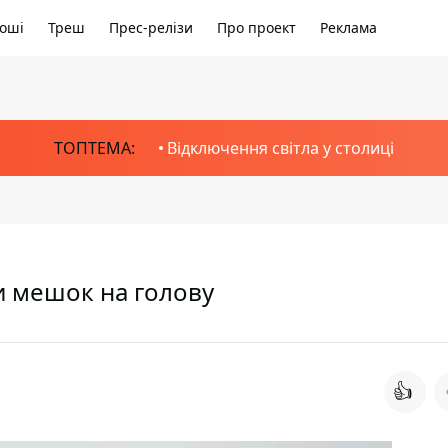
оші
Треш
Прес-релізи
Про проект
Реклама
ТОПТЕМА:
Відключення світла у столиці
и мешок на голову
👍