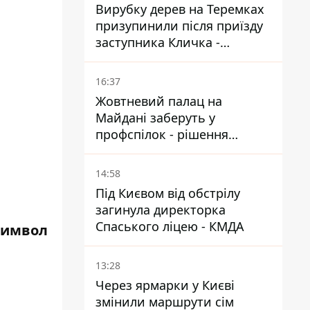
Вирубку дерев на Теремках
призупинили після приїзду
заступника Кличка -
почався діалог
16:37
Жовтневий палац на
Майдані заберуть у
профспілок - рішення
Господарського суду
14:58
Під Києвом від обстрілу
загинула директорка
Спаського ліцею - КМДА
символ
13:28
Через ярмарки у Києві
змінили маршрути сім