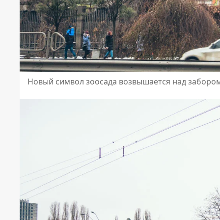
Новый символ зоосада возвышается над забором