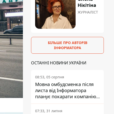
Нікітіна
ЖУРНАЛІСТ
БІЛЬШЕ ПРО АВТОРІВ
ІНФОРМАТОРА
ОСТАННІ НОВИНИ УКРАЇНИ
08:53, 05 серпня
Мовна омбудсменка після
листа від Інформатора
планує покарати компанію-
підрядника ПриватБанку
07:33, 31 липня