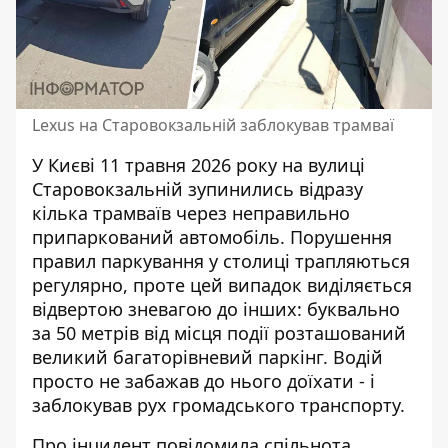
Lexus на Старовокзальній заблокував трамваї
У Києві 11 травня 2026 року на вулиці
Старовокзальній зупинились відразу
кілька трамваїв через неправильно
припаркований автомобіль.
Порушення
правил паркування
у столиці трапляються
регулярно, проте цей випадок виділяється
відвертою зневагою до інших: буквально
за 50 метрів від місця події розташований
великий багаторівневий паркінг. Водій
просто не забажав до нього доїхати - і
заблокував рух громадського транспорту.
Про інцидент повідомила спільнота