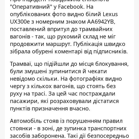
"Оперативний" у
Facebook
. На
опублікованих фото видно білий Lexus
UX300e з номерним знаком AA6942YB,
поставлений впритул до трамвайних
вагонів - так, що рухомий склад не міг
продовжити маршрут. Публікація швидко
зібрала обурені коментарі від підписників.
Трамваї, що підійшли до місця блокування,
були змушені зупинитися й чекати
невідомо скільки. На фотографіях видно
чергу з кількох вагонів, що стоять без
руху на трасі. За цей час постраждали
пасажири, які розраховували дістатися
пунктів призначення вчасно.
Автомобіль стояв із порушенням правил
стоянки - в зоні, де зупинка транспортних
засобів заборонена. Такі дії безпосередньо