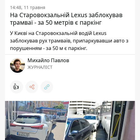
14:48, 11 травня
На Старовокзальній Lexus заблокував
трамваї - за 50 метрів є паркінг
У Києві на Старовокзальній водій Lexus
заблокував рух трамваїв, припаркувавши авто з
порушенням - за 50 м є паркінг.
Михайло Павлов
ЖУРНАЛІСТ
👍