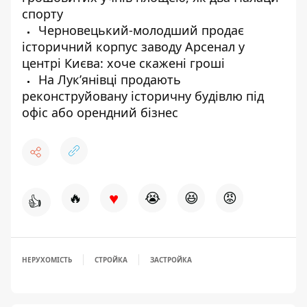
спорту
Черновецький-молодший продає
історичний корпус заводу Арсенал у
центрі Києва: хоче скажені гроші
На Лук’янівці продають
реконструйовану історичну будівлю під
офіс або орендний бізнес
♥
🔥
😭
😆
😡
👍
НЕРУХОМІСТЬ
СТРОЙКА
ЗАСТРОЙКА