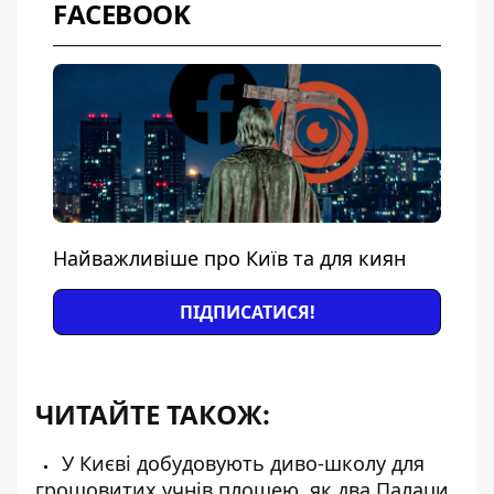
FACEBOOK
Найважливіше про Київ та для киян
ПІДПИСАТИСЯ!
ЧИТАЙТЕ ТАКОЖ:
У Києві добудовують диво-школу для
грошовитих учнів площею, як два Палаци