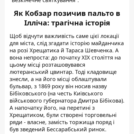
"Безкінечне святкування".
Як Кобзар позичив пальто в
Ілліча: трагічна історія
Щоб відчути важливість саме цієї локації
для міста, слід згадати історію майданчика
на розі Хрещатика й Тараса Шевченка. А
вона непроста: до початку ХІХ століття на
цьому місці розташовувався
лютеранський цвинтар. Тоді кладовище
знесли, а на його місці облаштували
бульвар, з 1869 року він носив назву
Бібіковського (на честь Київського
військового губернатора Дмитра Бібікова).
А напочатку його, на перетині з
Хрещатиком, були створені торговельні
ряди - власне, замість торжища поряд і
був зведений Бессарабський ринок.