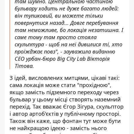
там шумно. Центральною частиною
бульвару ходить не дуже багато людей:
він тупиковий, ви можете тільки
повернутися назад... Довге перебування
там неможливе, бо локація незатишна. І
саме тому там просто стояла
скульптура - щоб на неї дивилися ті, хто
проїжджає повз", - зауважила виданню
CEO урбан-бюро Big City Lab Вікторія
Тітова.
З ідей, висловлених митцями, цікаві такі:
сама локація може стати "прохідною",
якщо замість підземного переходу через
бульвар у цьому місці створять наземний
перехід. Так вважає Єгор Зігура, скульптор
і автор артоб'єктів у публічному просторі.
Також він каже, що фонтан тут може бути
не найкращою ідеєю - замість нього