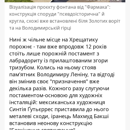
Візуалізація проєкту фонтана від "Фармака":
конструкція споруди "псевдоісторична" й
кругла, схожі вже встановлені біля Золотих воріт
та на Володимирській гірці
Нині ж чільне місце на Хрещатику
порожнє - там вже впродовж 12 років
стоїть лише порожній постамент з
лабрадориту із прилаштованим згори
тризубом. Колись на ньому стояв
пам'ятник Володимиру Леніну, та відтоді
він змінив своє "призначення" вже
декілька разів. Кожного разу слугуючи
постаментом-основою для художніх
інсталяцій: мексиканська художниця
Синтія Ґутьєррес приставила до нього
металеві сходи, іранець Махмуд Бакші
встановив неонову конструкцію