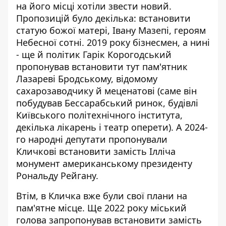
на його місці хотіли звести новий.
Пропозицій було декілька: встановити
статую божої матері, Івану Мазепі, героям
Небесної сотні. 2019 року бізнесмен, а нині
- ще й політик Гарік Корогодський
пропонував встановити тут пам'ятник
Лазареві Бродському, відомому
сахарозаводчику й меценатові (саме він
побудував Бессарабський ринок, будівлі
Київського політехнічного інститута,
декілька лікарень і театр оперети). А 2024-
го народні депутати пропонували
Кличкові встановити замість Ілліча
монумент американському президенту
Рональду Рейгану.
Втім, в Кличка вже були свої плани на
пам'ятне місце. Ще 2022 року міський
голова запропонував встановити замість