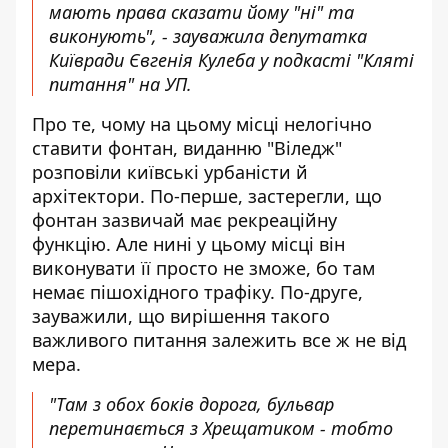
мають права сказати йому "ні" та
виконують", - зауважила депутатка
Київради Євгенія Кулеба
у подкасті "Кляті
питання" на УП
.
Про те, чому на цьому місці нелогічно
ставити фонтан,
виданню "Віледж"
розповіли
київські урбаністи й
архітектори. По-перше, застерегли, що
фонтан зазвичай має рекреаційну
функцію. Але нині у цьому місці він
виконувати її просто не зможе, бо там
немає пішохідного трафіку. По-друге,
зауважили, що вирішення такого
важливого питання залежить все ж не від
мера.
"Там з обох боків дорога, бульвар
перетинається з Хрещатиком - тобто