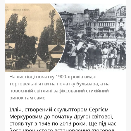
На листівці початку 1900-х років видні
торговельні ятки на початку бульвара, а на
повоєнній світлині зафіксований стихійний
ринок там само
Ілліч, створений скульптором Сергієм
Меркуровим до початку Другої світової,
стояв тут з 1946 по 2013 роки. Ще під час
його урочистого встановлення (посеред