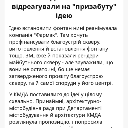
відреагували на "призабуту"
ідею
Ідею встановити фонтан нині
реанімувала
компанія "Фармак"
. Там хочуть
профінансувати благоустрій скверу,
виготовлення й встановлення фонтану
тощо. ЗМІ вже й показали рендери
майбутнього скверу - але зауважили, що
вони не остаточні, бо ще немає
затвердженого проєкту благоустрою
скверу, та й самої споруди у його центрі.
У КМДА поставилися до ідеї у цілому
схвально. Принаймні, архітектурно-
містобудівна рада при Департаменті
містобудування й архітектури КМДА
розглянула пропозицію, і попросила