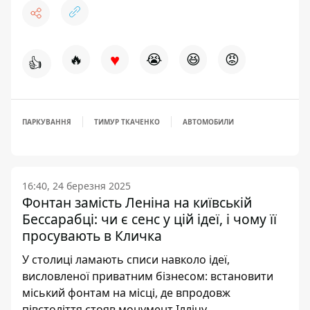
♥
🔥
😭
😆
😡
👍
ПАРКУВАННЯ
ТИМУР ТКАЧЕНКО
АВТОМОБИЛИ
16:40, 24 березня 2025
Фонтан замість Леніна на київській
Бессарабці: чи є сенс у цій ідеї, і чому її
просувають в Кличка
У столиці ламають списи навколо ідеї,
висловленої приватним бізнесом: встановити
міський фонтам на місці, де впродовж
півстоліття стояв монумент Іллічу