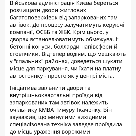
Військова адміністрація Києва береться
розчищати двори житлових
багатоповерхівок від запаркованих там
автівок. До процесу з
алучатимуть керуючі
компанії
, ОСББ та ЖБК. Крім цього, у
дворах встановлюватимуть обмежувачі:
бетонні конуси, болларди-напівсфери й
стовпчики. Відтепер водіям, що мешкають
у "спальних" районах, доведеться шукати
місце для паркування, чи їхати на платну
автостоянку - просто як у центрі міста.
Ініціатива звільнити двори та
внутрішньоквартальні проїзди від
запаркованих там автівок
належить
очільнику КМВА Тимуру Ткаченку
. Він
зауважив, що минулими вихідними
спеціалізована техніка заледве проїздила
до місць ураження ворожими