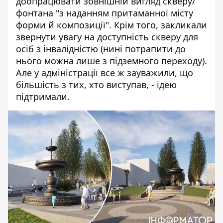
доопрацювати зовнішній вигляд скверу/
фонтана "з наданням притаманної місту
форми й композиції". Крім того, закликали
звернути увагу на доступність скверу для
осіб з інвалідністю (нині потрапити до
нього можна лише з підземного переходу).
Але у адміністрації все ж зауважили, що
більшість з тих, хто виступав, - ідею
підтримали.