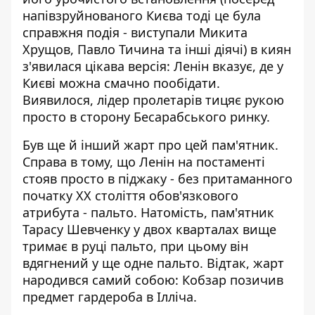
напівзруйнованого Києва тоді це була
справжня подія - виступали Микита
Хрущов, Павло Тичина та інші діячі) в киян
з'явилася цікава версія: Ленін вказує, де у
Києві можна смачно пообідати.
Виявилося, лідер пролетарів тицяє рукою
просто в сторону Бесарабського ринку.
Був ще й інший жарт про цей пам'ятник.
Справа в тому, що Ленін на постаменті
стояв просто в піджаку - без притаманного
початку ХХ століття обов'язкового
атрибута - пальто. Натомість, пам'ятник
Тарасу Шевченку у двох кварталах вище
тримає в руці пальто, при цьому він
вдягнений у ще одне пальто. Відтак, жарт
народився самий собою: Кобзар позичив
предмет гардероба в Ілліча.