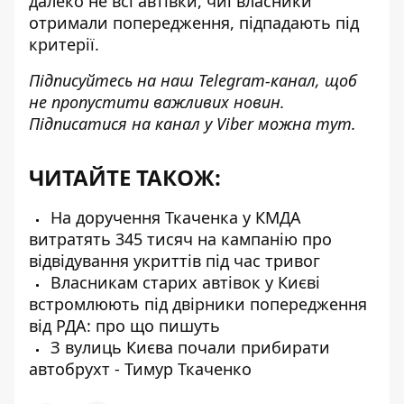
далеко не всі автівки, чиї власники
отримали попередження, підпадають під
критерії.
Підписуйтесь на наш
Telegram-канал
, щоб
не пропустити важливих новин.
Підписатися на канал у Viber можна
тут
.
ЧИТАЙТЕ ТАКОЖ:
На доручення Ткаченка у КМДА
витратять 345 тисяч на кампанію про
відвідування укриттів під час тривог
Власникам старих автівок у Києві
встромлюють під двірники попередження
від РДА: про що пишуть
З вулиць Києва почали прибирати
автобрухт - Тимур Ткаченко