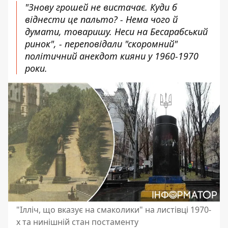
"Знову грошей не вистачає. Куди б
віднести це пальто? - Нема чого й
думати, товаришу. Неси на Бесарабський
ринок", - переповідали "скоромний"
політичний анекдот кияни у 1960-1970
роки.
"Ілліч, що вказує на смаколики" на листівці 1970-
х та нинішній стан постаменту