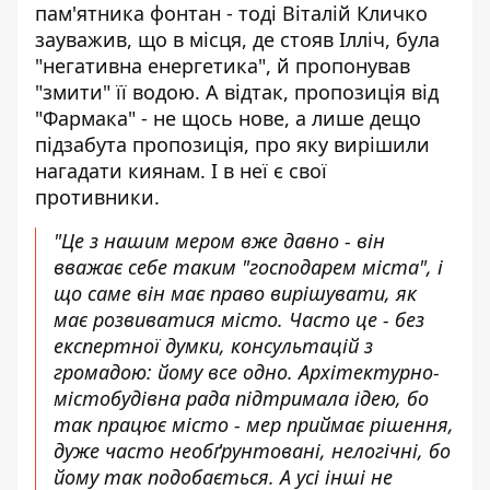
пам'ятника фонтан - тоді Віталій Кличко
зауважив, що в місця, де стояв Ілліч, була
"негативна енергетика", й пропонував
"змити" її водою. А відтак, пропозиція від
"Фармака" - не щось нове, а лише дещо
підзабута пропозиція, про яку вирішили
нагадати киянам. І в неї є свої
противники.
"Це з нашим мером вже давно - він
вважає себе таким "господарем міста", і
що саме він має право вирішувати, як
має розвиватися місто. Часто це - без
експертної думки, консультацій з
громадою: йому все одно. Архітектурно-
містобудівна рада підтримала ідею, бо
так працює місто - мер приймає рішення,
дуже часто необґрунтовані, нелогічні, бо
йому так подобається. А усі інші не