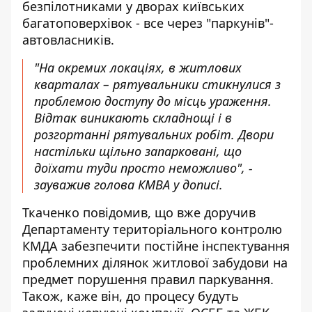
безпілотниками у дворах київських
багатоповерхівок - все через "паркунів"-
автовласників.
"На окремих локаціях, в житлових
кварталах – рятувальники стикнулися з
проблемою доступу до місць ураження.
Відтак виникають складнощі і в
розгортанні рятувальних робіт. Двори
настільки щільно запарковані, що
доїхати туди просто неможливо", -
зауважив голова КМВА у дописі.
Ткаченко повідомив, що вже доручив
Департаменту територіального контролю
КМДА забезпечити постійне інспектування
проблемних ділянок житлової забудови на
предмет порушення правил паркування.
Також, каже він, до процесу будуть