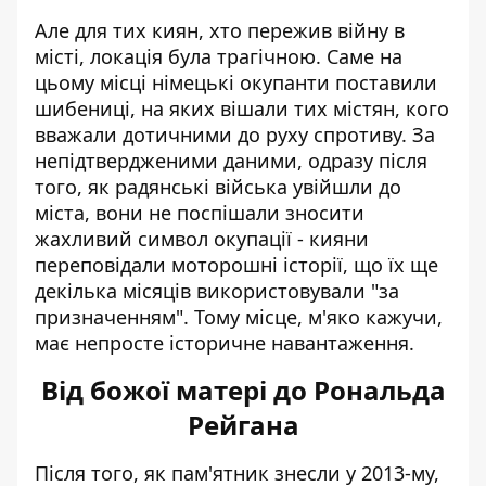
Але для тих киян, хто пережив війну в
місті, локація була трагічною. Саме на
цьому місці німецькі окупанти поставили
шибениці, на яких вішали тих містян, кого
вважали дотичними до руху спротиву. За
непідтвердженими даними, одразу після
того, як радянські війська увійшли до
міста, вони не поспішали зносити
жахливий символ окупації - кияни
переповідали моторошні історії, що їх ще
декілька місяців використовували "за
призначенням". Тому місце, м'яко кажучи,
має непросте історичне навантаження.
Від божої матері до Рональда
Рейгана
Після того, як пам'ятник знесли у 2013-му,