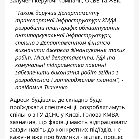
залучені керуючі компанії, ОСББ та ЖБК.
"Також доручив Департаменту
транспортної інфраструктури КМДА
розробити план-графік облаштування
антипаркувальної інфраструктури,
спільно з Департаментом фінансів
визначити джерела фінансування таких
робіт. Міські департаменти, РДА та
комунальні підприємства повинні
забезпечити виконання робіт згідно з
розробленим і затвердженим планом", -
повідомив Ткаченко.
Адреси будівель, де складно буде
проїжджати спецтехніці, розроблятимуть
спільно з ГУ ДСНС у Києві. Голова КМВА
зазначив, що фахівці мають відпрацювати
заїзди навіть до конкретних під'їздів, не
кажучи вже про будинки - відтак, процес