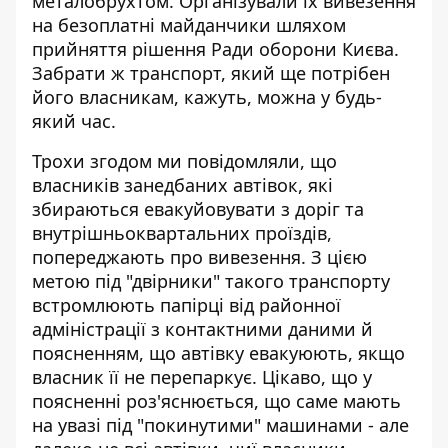
металобрухтом. Організували їх вивезення
на безоплатні майданчики шляхом
прийняття рішення Ради оборони Києва.
Забрати ж транспорт, який ще потрібен
його власникам, кажуть, можна у будь-
який час.
Трохи згодом ми повідомляли, що
власників занедбаних автівок, які
збираються евакуйовувати з доріг та
внутрішньоквартальних проїздів,
попереджають про вивезення
. З цією
метою під "двірники" такого транспорту
встромлюють папірці від районної
адміністрації з контактними даними й
поясненням, що автівку евакуюють, якщо
власник її не перепаркує. Цікаво, що у
поясненні роз'яснюється, що саме мають
на увазі під "покинутими" машинами - але