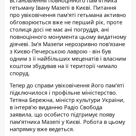
встановлення повноцінного пам'ятника
гетьману Івану Мазепі в Києві.
Питання
про увіковічення пам'яті гетьмана
активно
обговорюється вже не перший рік, проте
столиця досі не має ані погруддя, ані
повноцінного монумента цьому видатному
діячеві. Ім'я Мазепи нерозривно пов'язане
з Києво-Печерською лаврою - він був
одним з її найбільших меценатів і власним
коштом збудував на її території чимало
споруд.
Тепер до справи увіковічення його пам'яті
підключилося і профільне міністерство.
Тетяна Бережна, міністр культури України,
в інтерв'ю
виданню Радіо Свобода
заявила, що особисто підтримує появу
пам'ятника Мазепі у Києві. Робота в цьому
напрямку вже ведеться.