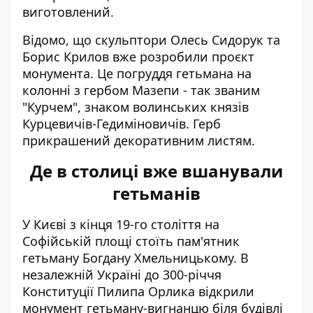
виготовлений.
Відомо, що скульптори Олесь Сидорук та
Борис Крилов вже розробили проєкт
монумента. Це погруддя гетьмана на
колонні з гербом Мазепи - так званим
"Курчем", знаком волинських князів
Курцевичів-Гедиміновичів. Герб
прикрашений декоративним листям.
Де в столиці вже вшанували
гетьманів
У Києві з кінця 19-го століття на
Софійській площі стоїть пам'ятник
гетьману Богдану Хмельницькому. В
незалежній Україні до 300-річчя
Конституції Пилипа Орлика відкрили
монумент гетьману-вигнанцю біля будівлі