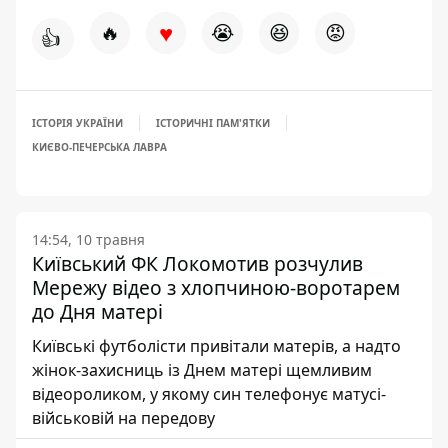
♥
🔥
😭
😆
😡
👍
ІСТОРІЯ УКРАЇНИ
ІСТОРИЧНІ ПАМ'ЯТКИ
КИЄВО-ПЕЧЕРСЬКА ЛАВРА
14:54, 10 травня
Київський ФК Локомотив розчулив
Мережу відео з хлопчиною-воротарем
до Дня матері
Київські футболісти привітали матерів, а надто
жінок-захисниць із Днем матері щемливим
відеороликом, у якому син телефонує матусі-
військовій на передову