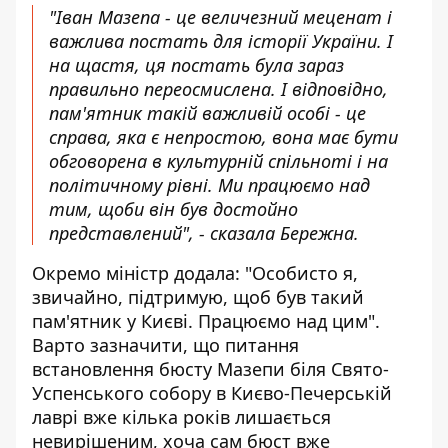
"Іван Мазепа - це величезний меценат і
важлива постать для історії України. І
на щастя, ця постать була зараз
правильно переосмислена. І відповідно,
пам'ятник такій важливій особі - це
справа, яка є непростою, вона має бути
обговорена в культурній спільноті і на
політичному рівні. Ми працюємо над
тим, щоби він був достойно
представлений", - сказала Бережна.
Окремо міністр додала: "Особисто я,
звичайно, підтримую, щоб був такий
пам'ятник у Києві. Працюємо над цим".
Варто зазначити, що питання
встановлення бюсту Мазепи біля Свято-
Успенського собору в Києво-Печерській
лаврі вже кілька років лишається
невирішеним, хоча сам бюст вже