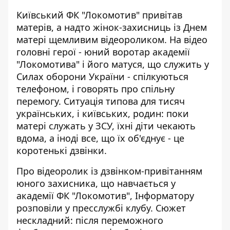
Київський ФК "Локомотив" привітав
матерів, а надто жінок-захисниць із Днем
матері щемливим відеороликом. На відео
головні герої - юний воротар академії
"Локомотива" і його матуся, що служить у
Силах оборони України - спілкуються
телефоном, і
говорять про спільну
перемогу
. Ситуація типова для тисяч
українських, і київських, родин: поки
матері служать у ЗСУ, їхні діти чекають
вдома, а іноді все, що їх об'єднує - це
коротенькі дзвінки.
Про
відеоролик із дзвінком-привітанням
юного захисника, що навчається у
академії ФК "Локомотив", Інформатору
розповіли у пресслужбі клубу. Сюжет
нескладний: після переможного