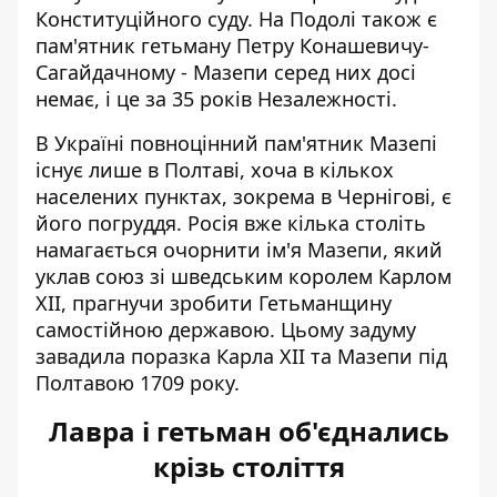
Конституційного суду. На Подолі також є
пам'ятник гетьману Петру Конашевичу-
Сагайдачному - Мазепи серед них досі
немає, і це за 35 років Незалежності.
В Україні повноцінний пам'ятник Мазепі
існує лише в Полтаві, хоча в кількох
населених пунктах, зокрема в Чернігові, є
його погруддя. Росія вже кілька століть
намагається очорнити ім'я Мазепи, який
уклав союз зі шведським королем Карлом
XII, прагнучи зробити Гетьманщину
самостійною державою. Цьому задуму
завадила поразка Карла XII та Мазепи під
Полтавою 1709 року.
Лавра і гетьман об'єднались
крізь століття