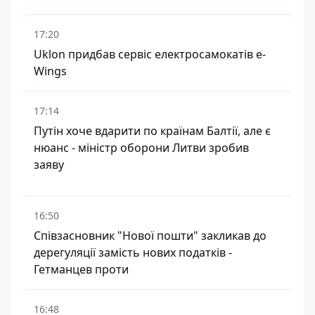
17:20
Uklon придбав сервіс електросамокатів e-
Wings
17:14
Путін хоче вдарити по країнам Балтії, але є
нюанс - міністр оборони Литви зробив
заяву
16:50
Співзасновник "Нової пошти" закликав до
дерегуляції замість нових податків -
Гетманцев проти
16:48