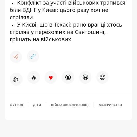
Конфлікт за участі військових трапився
біля ВДНГ у Києві: цього разу хоч не
стріляли
У Києві, шо в Техасі: рано вранці хтось
стріляв у перехожих на Святошині,
грішать на військових
♥
🔥
😭
😆
😡
👍
ФУТБОЛ
ДІТИ
ВІЙСЬКОВОСЛУЖБОВЦІ
МАТЕРИНСТВО