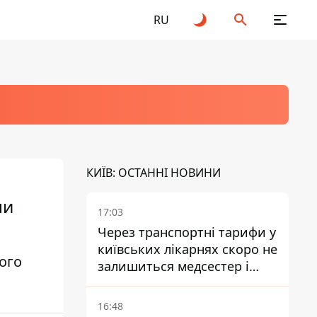
RU
КИЇВ: ОСТАННІ НОВИНИ
пи
17:03
Через транспортні тарифи у
київських лікарнях скоро не
ого
залишиться медсестер і
санітарок - професор
Голубовська
16:48