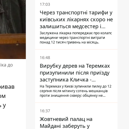
17:03
Через транспортні тарифи у
київських лікарнях скоро не
залишиться медсестер і
санітарок - професор
Заслужена лікарка попереджає про колапс
медицини через транспортні витрати
Голубовська
понад 12 тисяч гривень на місяць.
16:48
іка до
Вирубку дерев на Теремках
призупинили після приїзду
заступника Кличка -
тривав
почався діалог
На Теремках у Києві зупинили пилку до 12
серпня після мітингу сотень мешканців
ом
проти знищення скверу: обіцянку не
поновлювати роботи дав особисто
 у
заступник Кличка, Петро Пантелеєв, що
прибув налагодити комунікацію
16:37
Жовтневий палац на
Майдані заберуть у