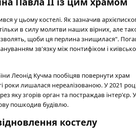
на Павла ІІ із цим храмом
ився у цьому костелі. Як зазначив архієписко
ільки в силу молитви наших вірних, але так
 дозволять, щоби ця перлина знищилася". Пог
ануванням зв'язку між понтифіком і київськ
раїни Леонід Кучма пообіцяв повернути храм
вгі роки лишалася нереалізованою. У 2021 році
ез яку згорів орган та постраждав інтер'єр. У
нову пошкодив будівлю.
відновлення костелу