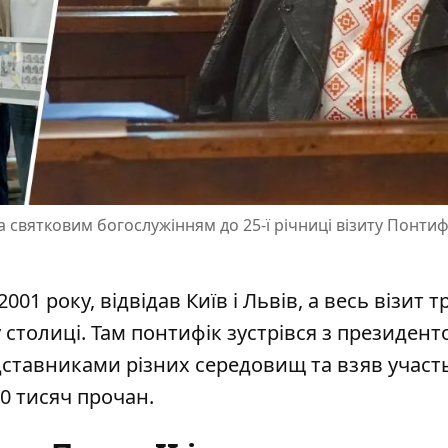
 святковим богослужінням до 25-ї річниці візиту Понтиф
01 року, відвідав Київ і Львів, а весь візит 
у столиці. Там понтифік зустрівся з президент
дставниками різних середовищ та взяв участь
50 тисяч прочан.