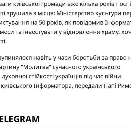
ваги київської громади вже кілька років поспі
ті зрушила з місця: Міністерство культури п
истування на 50 років, як
повідомив Інформа
еси та інвестувати у відновлення храму, хо
ті.
зупинялося навіть у часи боротьби за право н
артину "Молитва" сучасного українського
уховної стійкості українців під час війни.
и
київського Інформатора
, передали Папі Рим
TELEGRAM