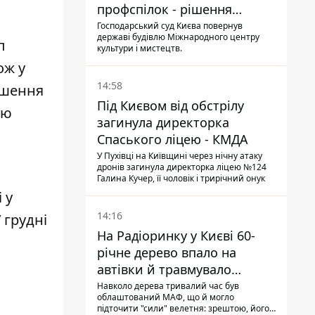
профспілок - рішення
Господарського суду
Господарський суд Києва повернув
державі будівлю Міжнародного центру
п
культури і мистецтв.
ож у
14:58
ашення
Під Києвом від обстрілу
ою
загинула директорка
Спаського ліцею - КМДА
У Пухівці на Київщині через нічну атаку
дронів загинула директорка ліцею №124
Галина Кучер, її чоловік і трирічний онук
 у
14:16
 грудні
На Радіоринку у Києві 60-
річне дерево впало на
автівки й травмувало
людину - подробиці
Навколо дерева тривалий час був
облаштований МАФ, що й могло
підточити "сили" велетня: зрештою, його