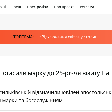
оші
Треш
Прес-релізи
Про проект
Реклама
ТОПТЕМА:
Відключення світла у столиці
погасили марку до 25-річчя візиту Па
асильківській відзначили ювілей апостольськ
ї марки та богослужінням