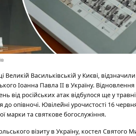
їв
і Великій Васильківській у Києві, відзначили
кого Іоанна Павла ІІ в Україну.
Відновлення
ь від російських атак відбулося ще у травні -
я до опівночі. Ювілейні урочистості 16 червн
ної марки та святкове богослужіння.
тольського візиту в Україну, костел Святого 