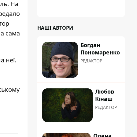
коренева система не витримала, і стовбур
ль. На
перекрив проїжджу частину вулиці
ередало
тор
НАШІ АВТОРИ
ча сама
Богдан
Пономаренко
а неї.
РЕДАКТОР
ському
Любов
Кінаш
РЕДАКТОР
Олена