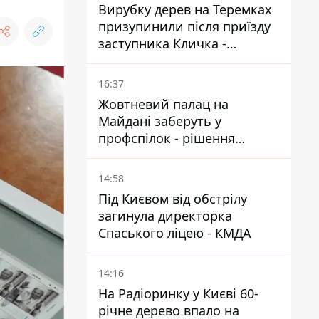
Вирубку дерев на Теремках
призупинили після приїзду
заступника Кличка -
почався діалог
16:37
Жовтневий палац на
Майдані заберуть у
профспілок - рішення
Господарського суду
14:58
Під Києвом від обстрілу
загинула директорка
Спаського ліцею - КМДА
14:16
На Радіоринку у Києві 60-
річне дерево впало на