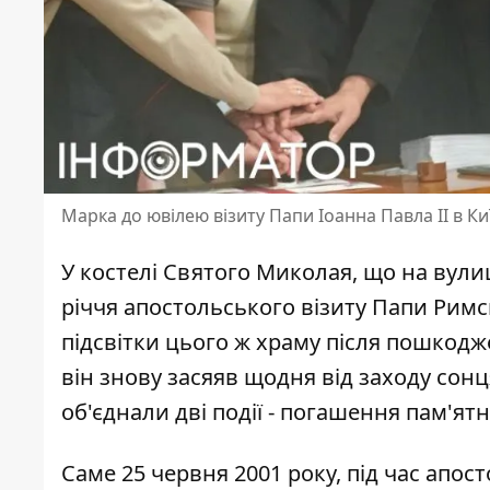
Марка до ювілею візиту Папи Іоанна Павла ІІ в Ки
У костелі Святого Миколая, що на вулиц
річчя апостольського візиту Папи Римсь
підсвітки цього ж храму
після пошкоджен
він знову засяяв щодня від заходу сонц
об'єднали дві події - погашення пам'ят
Саме 25 червня 2001 року, під час апос