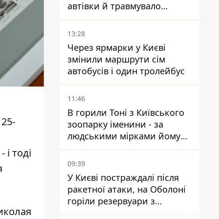
автівки й травмувало
людину - подробиці
13:28
Через ярмарки у Києві
змінили маршрути сім
автобусів і один тролейбус
11:46
В горили Тоні з Київського
 25-
зоопарку іменини - за
людськими мірками йому
вже понад 90 років
 і тоді
09:39
я
У Києві постраждалі після
ракетної атаки, на Оболоні
горіли резервуари з
Миколая
паливом