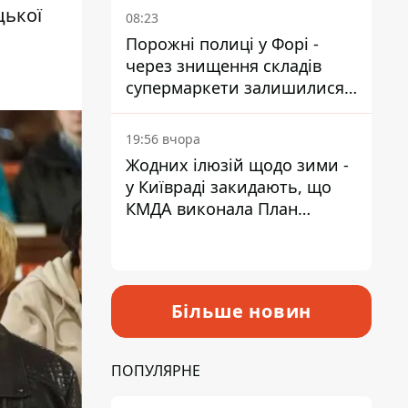
цької
08:23
Порожні полиці у Форі -
через знищення складів
супермаркети залишилися
без асортименту
19:56 вчора
Жодних ілюзій щодо зими -
у Київраді закидають, що
КМДА виконала План
стійкості на 20%
Більше новин
ПОПУЛЯРНЕ