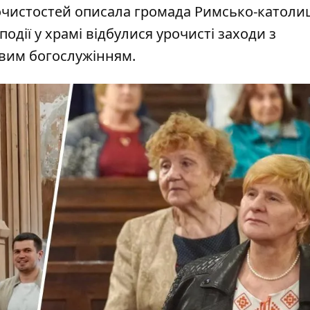
рочистостей
описала громада
Римсько-католи
 події у храмі відбулися урочисті заходи з
вим богослужінням.