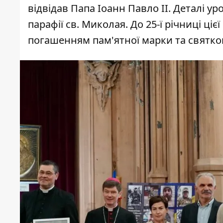
відвідав Папа Іоанн Павло ІІ. Деталі у
парафії св. Миколая. До 25-ї річниці цієї
погашенням пам'ятної марки та святко