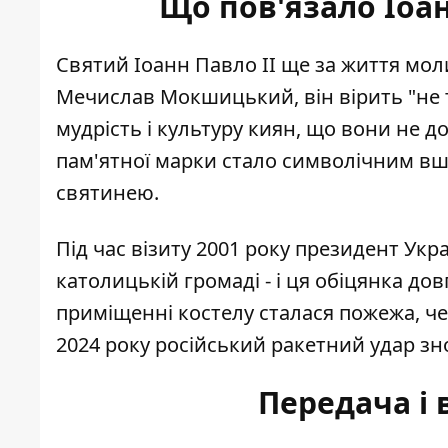
Що пов'язало Іоан
Святий Іоанн Павло ІІ ще за життя мол
Мечислав Мокшицький, він вірить "не т
мудрість і культуру киян, що вони не
пам'ятної марки стало символічним вш
святинею.
Під час візиту 2001 року президент Ук
католицькій громаді - і ця обіцянка до
приміщенні костелу сталася пожежа, чер
2024 року російський ракетний удар з
Передача і 