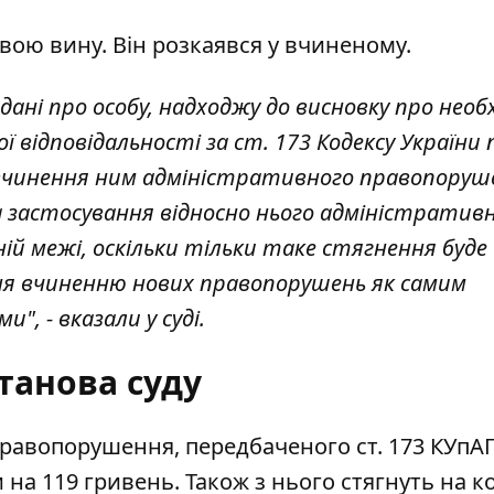
свою вину. Він розкаявся у вчиненому.
дані про особу, надходжу до висновку про необ
відповідальності за ст. 173 Кодексу України 
вчинення ним адміністративного правопоруш
а застосування відносно нього адміністратив
ій межі, оскільки тільки таке стягнення буде
ння вчиненню нових правопорушень як самим
", - вказали у суді.
танова суду
равопорушення, передбаченого ст. 173 КУпА
 на 119 гривень. Також з нього стягнуть на к