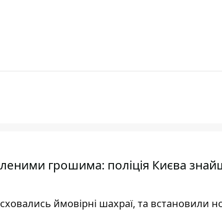
бленими грошима: поліція Києва знай
 сховались ймовірні шахраї, та встановили н