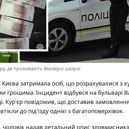
ру, де проживають ймовірні шахраї
я Києва
затримала осіб, що розрахувалися з к
ми грошима. Інцидент відбувся на бульварі 
і. Кур'єр повідомив, що доставив замовлення
тікли до під'їзду однієї з багатоповерхівок.
,
чоловік надав детальний опис зловмисникі