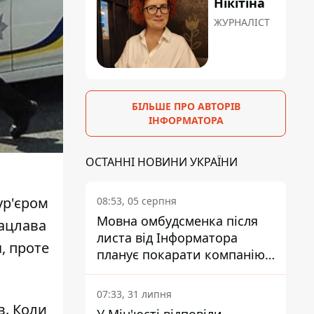
Нікітіна
ЖУРНАЛІСТ
БІЛЬШЕ ПРО АВТОРІВ
ІНФОРМАТОРА
ОСТАННІ НОВИНИ УКРАЇНИ
ур'єром
08:53, 05 серпня
Мовна омбудсменка після
Вацлава
листа від Інформатора
, проте
планує покарати компанію-
підрядника ПриватБанку
07:33, 31 липня
в
. Коли