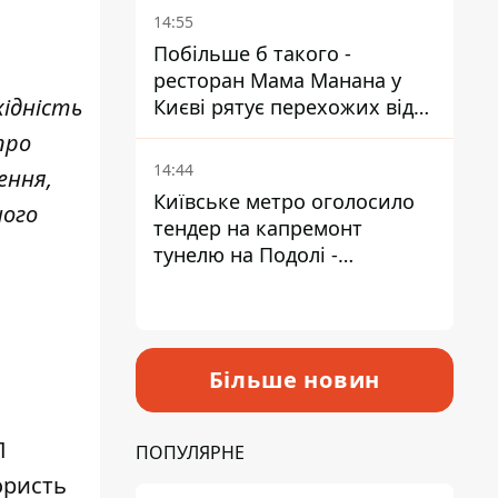
Пантелеєв
14:55
Побільше б такого -
ресторан Мама Манана у
хідність
Києві рятує перехожих від
спеки
про
14:44
ення,
Київське метро оголосило
ного
тендер на капремонт
тунелю на Подолі -
триватиме майже два роки
Більше новин
П
ПОПУЛЯРНЕ
ористь