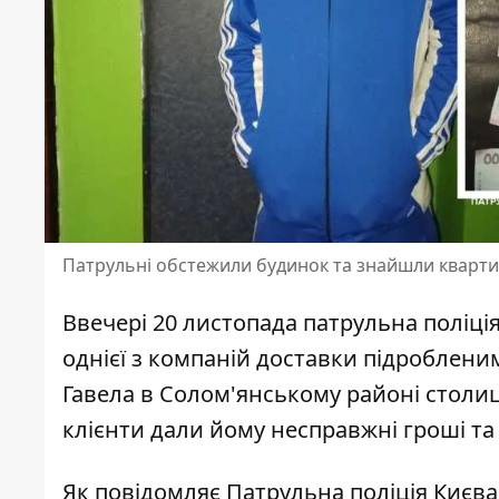
Патрульні обстежили будинок та знайшли кварти
Ввечері 20 листопада
патрульна поліці
однієї з компаній доставки підроблени
Гавела в Солом'янському районі столиц
клієнти дали йому несправжні гроші та в
Як повідомляє Патрульна поліція Києва