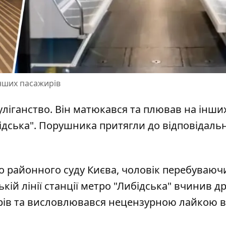
інших пасажирів
ліганство. Він матюкався та плював на інши
бідська". Порушника притягли до відповідальн
о
районного суду Києва, чоловік перебуваюч
кій лінії станції метро "Либідська" вчинив д
ирів та висловлювався нецензурною лайкою в 