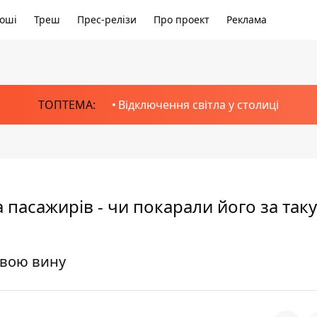
оші
Треш
Прес-релізи
Про проект
Реклама
ТОПТЕМА:
Відключення світла у столиці
 пасажирів - чи покарали його за таку
свою вину