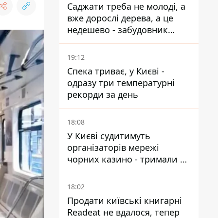
Саджати треба не молоді, а
вже дорослі дерева, а це
недешево - забудовник
Ніконов
19:12
Спека триває, у Києві -
одразу три температурні
рекорди за день
18:08
У Києві судитимуть
організаторів мережі
чорних казино - тримали 39
закладів
18:02
Продати київські книгарні
Readeat не вдалося, тепер