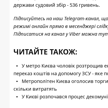
держави судовий збір - 536 гривень.
Підписуйтесь на наш
Telegram-канал
, щ
режимі онлайн прямо в месенджері слід
Підписатися на канал у Viber можна
ту
ЧИТАЙТЕ ТАКОЖ:
У метро Києва чоловік розтрощив е
переказ коштів на допомогу ЗСУ - яке 
Метрополітен Києва оголосив торги 
скільки витратять
У Києві розпочався процес декомуніз