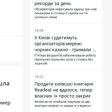
рекорди за день
Обсерваторія зафіксувала одразу три нові
показники в столиці 6 серпня на тлі
затяжної спеки.
18:08
У Києві судитимуть
організаторів мережі
чорних казино - тримали 39
закладів
П'ятеро фігурантів забезпечували роботу
підпільних гральних залів у столиці без
ліцензій.
18:02
шла
Продати київські книгарні
Readeat не вдалося, тепер
власник їх просто закриє
омер
Феліксов не знайшов покупців на дві
книгарні мережі та закриє їх у вересні.