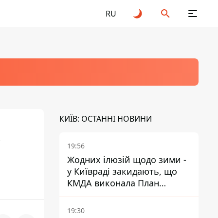
RU
КИЇВ: ОСТАННІ НОВИНИ
19:56
Жодних ілюзій щодо зими -
у Київраді закидають, що
КМДА виконала План
стійкості на 20%
19:30