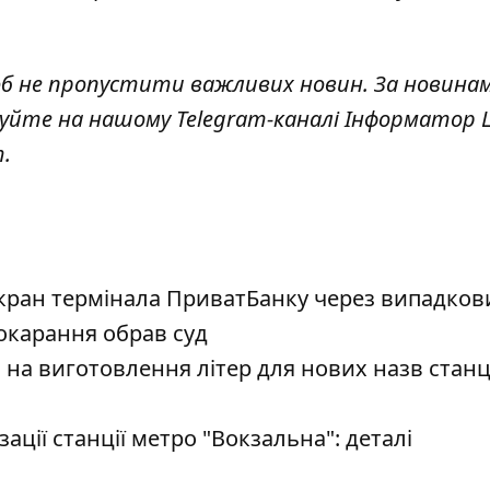
об не пропустити важливих новин. За новина
куйте на нашому Telegram-каналі
Інформатор L
т
.
кран термінала ПриватБанку через випадков
покарання обрав суд
на виготовлення літер для нових назв станц
ації станції метро "Вокзальна": деталі