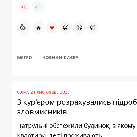
♥
👍
🔥
😭
😆
😡
МЕТРО
НОВИНИ КИЄВА
09:47, 21 листопада 2023
З кур'єром розрахувались підро
зловмисників
Патрульні обстежили будинок, в якому
квартири, де ті проживають