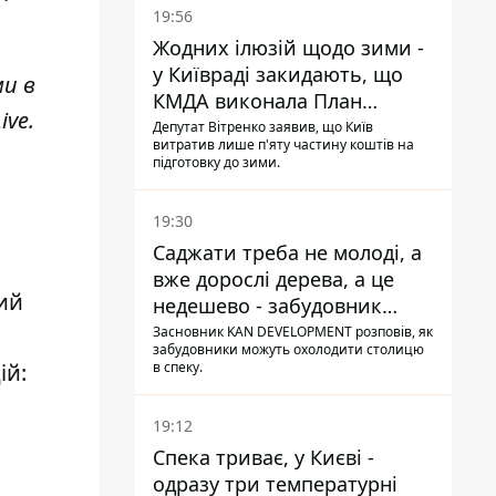
19:56
Жодних ілюзій щодо зими -
у Київраді закидають, що
ми в
КМДА виконала План
ive
.
стійкості на 20%
Депутат Вітренко заявив, що Київ
витратив лише п'яту частину коштів на
підготовку до зими.
19:30
Саджати треба не молоді, а
вже дорослі дерева, а це
ий
недешево - забудовник
Ніконов
Засновник KAN DEVELOPMENT розповів, як
забудовники можуть охолодити столицю
в спеку.
ій:
19:12
Спека триває, у Києві -
одразу три температурні