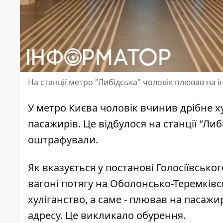
На станції метро "Либідська" чоловік плював на 
У
метро Києва чоловік
вчинив дрібне ху
пасажирів. Це відбулося на станції "Ли
оштрафували.
Як вказується у
постанові Голосіївськог
вагоні потягу на Оболонсько-Теремківсь
хуліганство, а саме - плював на пасаж
адресу. Це викликало обурення.