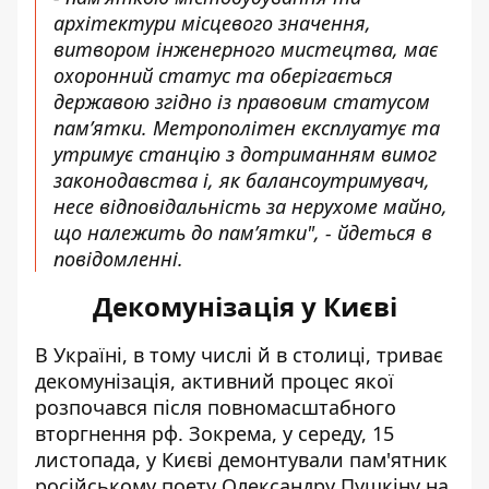
архітектури місцевого значення,
витвором інженерного мистецтва, має
охоронний статус та оберігається
державою згідно із правовим статусом
пам’ятки. Метрополітен експлуатує та
утримує станцію з дотриманням вимог
законодавства і, як балансоутримувач,
несе відповідальність за нерухоме майно,
що належить до пам’ятки", - йдеться в
повідомленні.
Декомунізація у Києві
В Україні, в тому числі й в столиці, триває
декомунізація, активний процес якої
розпочався після повномасштабного
вторгнення рф. Зокрема, у середу, 15
листопада, у
Києві демонтували пам'ятник
російському поету Олександру Пушкіну на