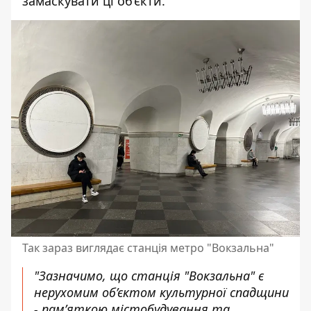
замаскувати ці об’єкти.
Так зараз виглядає станція метро "Вокзальна"
"Зазначимо, що станція "Вокзальна" є
нерухомим об’єктом культурної спадщини
- пам’яткою містобудування та