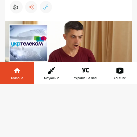
👍
Головна
Актуально
Україна на часі
Youtube
Інформатор у
Завантажити
Киянин вимагає 20 тисяч гривень компенсації
телефоні
👉
від Укртелекому за відключений інтернет
Укртелеком без будь-якого попередження
відключив мешканцю Києва інтернет
. Він
вимагає компенсацію у 20 тисяч гривень.