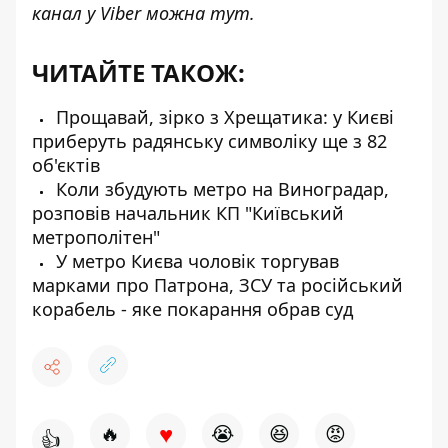
канал у Viber можна
тут
.
ЧИТАЙТЕ ТАКОЖ:
Прощавай, зірко з Хрещатика: у Києві
приберуть радянську символіку ще з 82
об'єктів
Коли збудують метро на Виноградар,
розповів начальник КП "Київський
метрополітен"
У метро Києва чоловік торгував
марками про Патрона, ЗСУ та російський
корабель - яке покарання обрав суд
♥
🔥
😭
😆
😡
👍