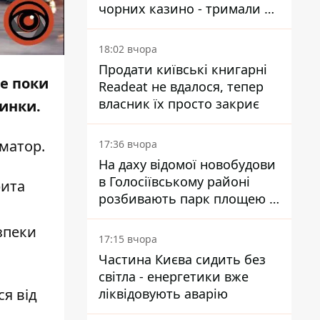
чорних казино - тримали 39
закладів
18:02 вчора
Продати київські книгарні
ме поки
Readeat не вдалося, тепер
власник їх просто закриє
пинки.
матор
.
17:36 вчора
На даху відомої новобудови
в Голосіївському районі
рита
розбивають парк площею в
гектар
зпеки
17:15 вчора
Частина Києва сидить без
світла - енергетики вже
ліквідовують аварію
ся від