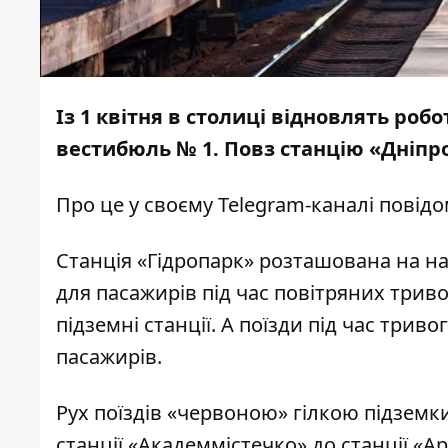
Із 1 квітня в столиці відновлять ро
вестибюль № 1. Повз станцію «Дніпро»
Про це у
своєму Telegram-каналі
повідо
Станція «Гідропарк» розташована на на
для пасажирів під час повітряних трив
підземні станції. А поїзди під час три
пасажирів.
Рух поїздів «червоною» гілкою підземк
станції «Академмістечко» до станції «А