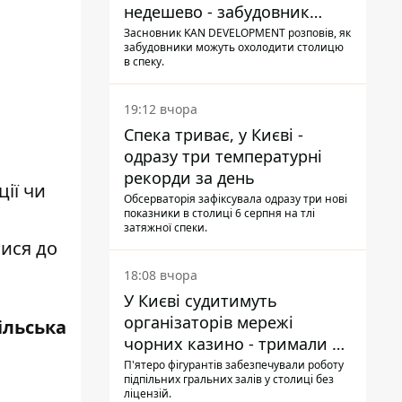
недешево - забудовник
Ніконов
Засновник KAN DEVELOPMENT розповів, як
забудовники можуть охолодити столицю
в спеку.
19:12 вчора
Спека триває, у Києві -
одразу три температурні
рекорди за день
ії чи
Обсерваторія зафіксувала одразу три нові
показники в столиці 6 серпня на тлі
затяжної спеки.
тися до
18:08 вчора
У Києві судитимуть
організаторів мережі
ільська
чорних казино - тримали 39
закладів
П'ятеро фігурантів забезпечували роботу
підпільних гральних залів у столиці без
ліцензій.