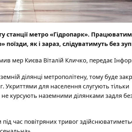
боту станції метро «Гідропарк». Працювати
 поїзди, як і зараз, слідуватимуть без зу
мив мер Києва Віталій Кличко, передає
Інфор
земній ділянці метрополітену, тому буде зак
ог. Укриттями для населення слугують тільки
вог не курсують наземними ділянками задля бе
и під час повітряних тривог здійснюватиметь
рсенальна».