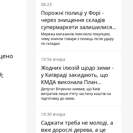
08:23
Порожні полиці у Форі -
через знищення складів
супермаркети залишилися
без асортименту
Мережа магазинів пояснила покупцям,
чому зникли товари з полиць після удару
по складах
іщено
19:56 вчора
Жодних ілюзій щодо зими -
й;
у Київраді закидають, що
КМДА виконала План
стійкості на 20%
Депутат Вітренко заявив, що Київ
витратив лише п'яту частину коштів на
підготовку до зими.
19:30 вчора
Саджати треба не молоді, а
вже дорослі дерева, а це