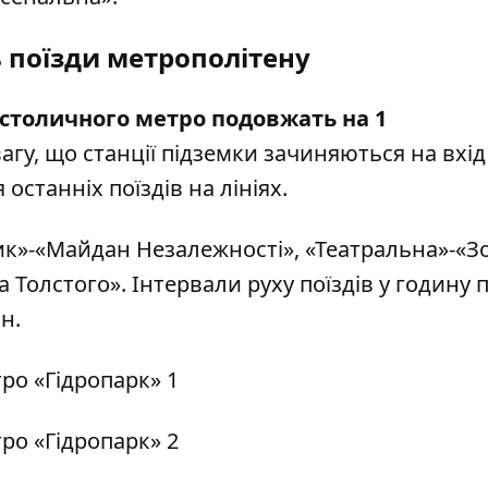
 поїзди метрополітену
 столичного метро подовжать на 1
гу, що станції підземки зачиняються на вхід
останніх поїздів на лініях.
к»-«Майдан Незалежності», «Театральна»-«Зо
Толстого». Інтервали руху поїздів у годину пі
н.