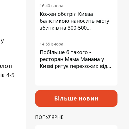
16:40 вчора
Кожен обстріл Києва
балістикою наносить місту
збитків на 300-500
мільйонів - Петро
 у
Пантелеєв
14:55 вчора
Побільше б такого -
ресторан Мама Манана у
лоті
Києві рятує перехожих від
спеки
к 4-5
Більше новин
ПОПУЛЯРНЕ