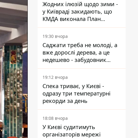
Жодних ілюзій щодо зими -
у Київраді закидають, що
КМДА виконала План
стійкості на 20%
19:30 вчора
Саджати треба не молоді, а
вже дорослі дерева, а це
недешево - забудовник
Ніконов
19:12 вчора
Спека триває, у Києві -
одразу три температурні
рекорди за день
18:08 вчора
У Києві судитимуть
організаторів мережі