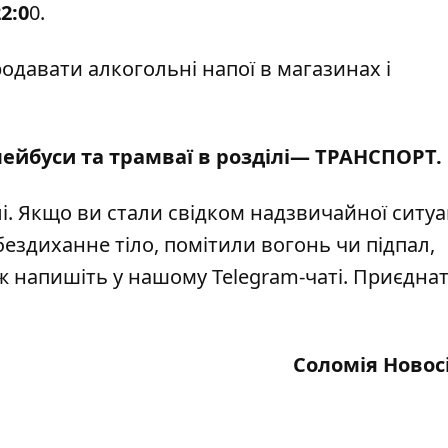
22:0
0.
родавати алкогольні напої в магазинах і
лейбуси та трамваї в розділі—
ТРАНСПОРТ
.
і
. Якщо ви стали свідком надзвичайної ситуац
бездиханне тіло, помітили вогонь чи підпал,
кож напишіть у нашому Telegram-чаті. Приєдна
Соломія Новос