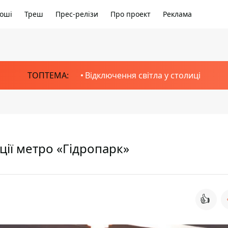
оші
Треш
Прес-релізи
Про проект
Реклама
ТОПТЕМА:
Відключення світла у столиці
ції метро «Гідропарк»
👍