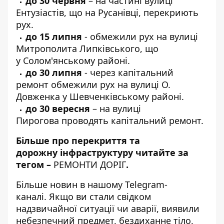
до 30 червня
– на
частині вулиці
Ентузіастів
, що на Русанівці, перекриють
рух.
до 15 липня
- обмежили рух на вулиці
Митрополита Липківського, що
у Солом'янському районі.
до 30 липня
- через капітальний
ремонт
обмежили рух на вулиці О.
Довженка
у Шевченківському районі.
до 30 вересня
–
на вулиці
Пирогова
проводять капітальний ремонт.
Більше про перекриття та
дорожну інфраструктуру читайте за
тегом –
РЕМОНТИ ДОРІГ
.
Більше новин в нашому
Telegram-
каналі
. Якщо ви стали свідком
надзвичайної ситуації чи аварії, виявили
небезпечний предмет, бездиханне тіло,