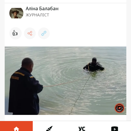
Аліна Балабан
ЖУРНАЛІСТ
👍
У столиці щодня зростає кількість
трагічних випадків на водоймах. Ще