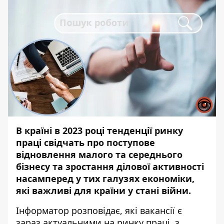
В країні в 2023 році тенденції ринку
праці свідчать про поступове
відновлення малого та середнього
бізнесу та зростання ділової активності
насамперед у тих галузях економіки,
які важливі для країни у стані війни.
Інформатор
розповідає, які вакансії є
зараз актуальними на ринку праці, з