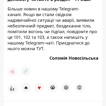
Більше новин в нашому
Telegram-
каналі
. Якщо ви стали свідком
надзвичайної ситуації чи аварії, виявили
небезпечний предмет, бездиханне тіло,
помітили вогонь чи підпал, повідомте про
це 101, 102 та 103, а також напишіть у
нашому Telegram-чаті. Приєднатися до
нього можна
ТУТ
.
Соломія Новосільська
♥
🔥
😭
😆
😡
👍