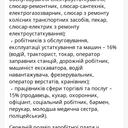
слюсар-ремонтник, слюсар-сантехнік,
електрогазозварник, слюсар з ремонту
колісних транспортних засобів, пекар,
слюсар-електрик з ремонту
електроустаткування);
робітників з обслуговування,
експлуатації устаткування та машин – 16%
(водій, тракторист, токар, оператор
заправних станцій, дорожній робітник,
машиніст екскаватора, водій
навантажувача, фрезерувальник,
оператор верстатів, кранівник);
працівників сфери торгівлі та послуг –
15% (продавець, кухар, охоронник,
офіціант, соціальний робітник, бармен,
перукар, молодша медична сестра,
поліцейський).
Середній розмір заробітної плати у