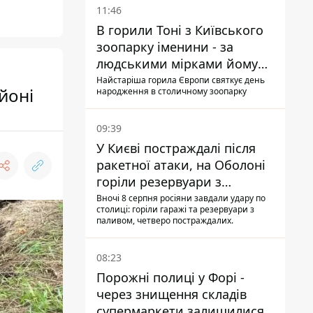
11:46
В горили Тоні з Київського
зоопарку іменини - за
людськими мірками йому
вже понад 90 років
Найстаріша горила Європи святкує день
йоні
народження в столичному зоопарку
09:39
У Києві постраждалі після
ракетної атаки, на Оболоні
горіли резервуари з
паливом
Вночі 8 серпня росіяни завдали удару по
столиці: горіли гаражі та резервуари з
паливом, четверо постраждалих.
08:23
Порожні полиці у Форі -
через знищення складів
супермаркети залишилися