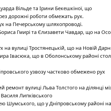
уарда Вільде та Ірини Бекешкіної
, що
ерез дорожні роботи обмежать рух.
ух
на Печерському шляхопроводі
.
Бориса Гмирі та Єлизавети Чавдар
, що на Ос
ух
на вулиці Тростянецькій
, що на Новій Дарн
ира Івасюка
, що в Оболонському районі стол
ніпровського узвозу
частково обмежено рух
ий ремонт вулиці Льва Толстого
на ділянці мі
 Василя Липківського
ею Шумського
, що у Дніпровському районі н