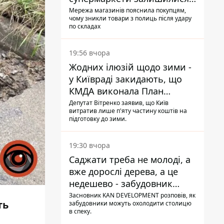
без асортименту
Мережа магазинів пояснила покупцям,
чому зникли товари з полиць після удару
по складах
19:56 вчора
Жодних ілюзій щодо зими -
у Київраді закидають, що
КМДА виконала План
стійкості на 20%
Депутат Вітренко заявив, що Київ
витратив лише п'яту частину коштів на
підготовку до зими.
19:30 вчора
Саджати треба не молоді, а
вже дорослі дерева, а це
недешево - забудовник
Ніконов
Засновник KAN DEVELOPMENT розповів, як
ть
забудовники можуть охолодити столицю
в спеку.