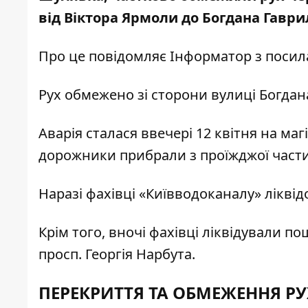
від Віктора Ярмоли до Богдана Гавр
Про це повідомляє
Інформатор
з посил
Рух обмежено зі сторони вулиці Богдан
Аварія сталася ввечері 12 квітня на маг
дорожники прибрали з проїжджої части
Наразі фахівці «Київводоканалу» ліквід
Крім того, вночі фахівці ліквідували п
просп. Георгія Нарбута.
ПЕРЕКРИТТЯ ТА ОБМЕЖЕННЯ РУХ