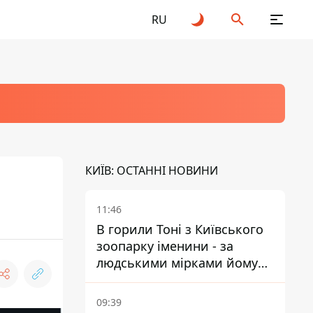
RU
КИЇВ: ОСТАННІ НОВИНИ
11:46
В горили Тоні з Київського
зоопарку іменини - за
людськими мірками йому
вже понад 90 років
09:39