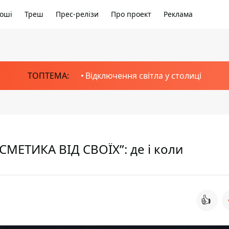
оші
Треш
Прес-релізи
Про проект
Реклама
ТОПТЕМА:
Відключення світла у столиці
ОСМЕТИКА ВІД СВОЇХ”: де і коли
👍