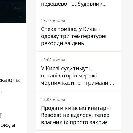
недешево - забудовник
Ніконов
19:12 вчора
Спека триває, у Києві -
одразу три температурні
рекорди за день
18:08 вчора
У Києві судитимуть
організаторів мережі
екають:
чорних казино - тримали 39
,
закладів
18:02 вчора
Продати київські книгарні
Readeat не вдалося, тепер
ї
власник їх просто закриє
рою, а