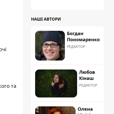
НАШІ АВТОРИ
Богдан
Пономаренко
РЕДАКТОР
очі
Любов
Кінаш
кого та
РЕДАКТОР
Олена