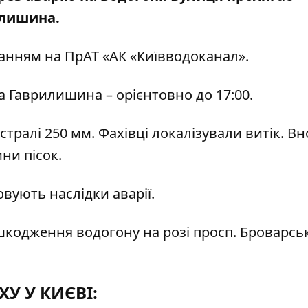
илишина.
анням на ПрАТ «АК «Київводоканал».
а Гаврилишина – орієнтовно до 17:00.
істралі 250 мм. Фахівці локалізували витік. Вн
ни пісок.
овують наслідки аварії.
ошкодження водогону на розі просп. Броварсь
У У КИЄВІ: