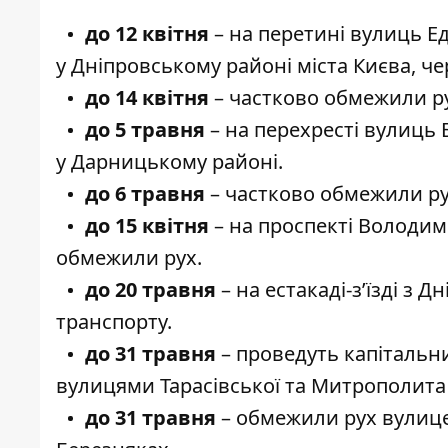
до 12 квітня
–
на перетині вулиць Ед
у Дніпровському районі міста Києва, ч
до 14 квітня
– частково обмежили р
до 5 травня
– на перехресті
вулиць 
у Дарницькому районі.
до 6 травня
– частково обмежили р
до 15 квітня
–
на проспекті Володим
обмежили рух.
до 20 травня
– на
естакаді-з’їзді з Д
транспорту.
до 31 травня
– проведуть
капітальн
вулицями Тарасівської та Митрополита
до 31 травня
–
обмежили рух вулиц