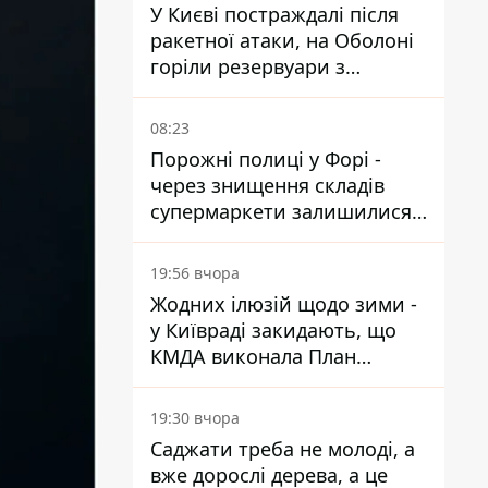
У Києві постраждалі після
ракетної атаки, на Оболоні
горіли резервуари з
паливом
08:23
Порожні полиці у Форі -
через знищення складів
супермаркети залишилися
без асортименту
19:56 вчора
Жодних ілюзій щодо зими -
у Київраді закидають, що
КМДА виконала План
стійкості на 20%
19:30 вчора
Саджати треба не молоді, а
вже дорослі дерева, а це