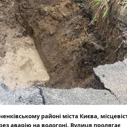
енківському районі міста Києва, місцевіс
ез аварію на водогоні. Вулиця пролягає