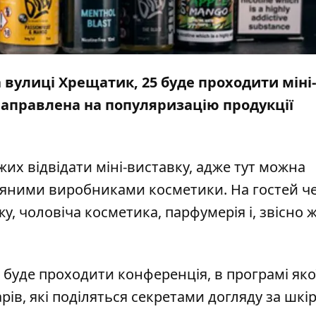
а вулиці Хрещатик, 25 буде проходити міні-
 направлена на популяризацію продукції
х відвідати міні-виставку, адже тут можна
яними виробниками косметики. На гостей ч
у, чоловіча косметика, парфумерія і, звісно ж
ні буде проходити конференція, в програмі яко
рів, які поділяться секретами догляду за шкі