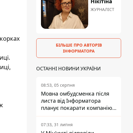
Нікітіна
ЖУРНАЛІСТ
окорках
БІЛЬШЕ ПРО АВТОРІВ
ІНФОРМАТОРА
иці.
иці,
ОСТАННІ НОВИНИ УКРАЇНИ
08:53, 05 серпня
Мовна омбудсменка після
листа від Інформатора
ж
планує покарати компанію-
підрядника ПриватБанку
а
07:33, 31 липня