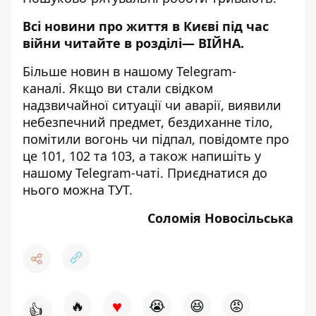
Всі новини про життя в Києві під час
війни читайте в розділі—
ВІЙНА
.
Більше новин в нашому
Telegram-
каналі
. Якщо ви стали свідком
надзвичайної ситуації чи аварії, виявили
небезпечний предмет, бездиханне тіло,
помітили вогонь чи підпал, повідомте про
це 101, 102 та 103, а також напишіть у
нашому Telegram-чаті. Приєднатися до
нього можна
ТУТ
.
Соломія Новосільська
♥
🔥
😭
😆
😡
👍