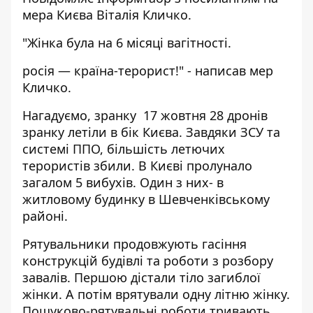
мера Києва Віталія Кличко.
"Жінка була на 6 місяці вагітності.
росія — країна-терорист!" - написав мер
Кличко.
Нагадуємо, зранку 17 жовтня 28 дронів
зранку летіли в бік Києва. Завдяки ЗСУ та
системі ППО,
більшість летючих
терористів збили
. В Києві пролунало
загалом 5 вибухів.
Один з них- в
житловому будинку в Шевченківському
районі
.
Рятувальники продовжують гасіння
конструкцій будівлі та роботи з розбору
завалів. Першою
дістали тіло загиблої
жінки
. А потім врятували одну літню жінку.
Пошуково-рятувальні роботи тривають.