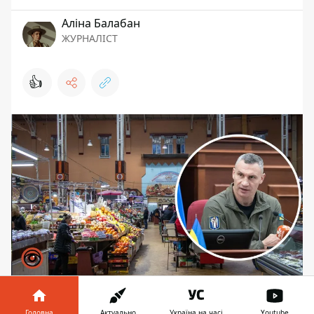
Аліна Балабан
ЖУРНАЛІСТ
👍
У випадку нових ударів ворога по
Головна
Актуально
Україна на часі
Youtube