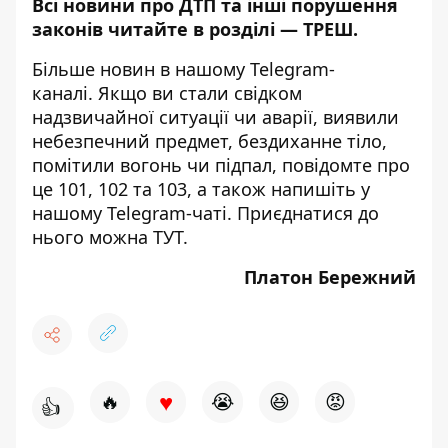
Всі новини про ДТП та інші порушення
законів читайте в розділі —
ТРЕШ
.
Більше новин в нашому
Telegram-
каналі
. Якщо ви стали свідком
надзвичайної ситуації чи аварії, виявили
небезпечний предмет, бездиханне тіло,
помітили вогонь чи підпал, повідомте про
це 101, 102 та 103, а також напишіть у
нашому Telegram-чаті. Приєднатися до
нього можна
ТУТ
.
Платон Бережний
♥
🔥
😭
😆
😡
👍