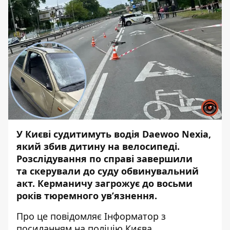
У Києві судитимуть водія Daewoo Nexia,
який збив дитину на велосипеді.
Розслідування по справі завершили
та
скерували до суду обвинувальний
акт. Керманичу загрожує до восьми
років тюремного ув’язнення.
Про це повідомляє
Інформатор
з
посиланням на поліцію Києва.