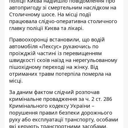
поліції Києва надійшло повідомлення про
автопригоду зі смертельним наслідком на
Столичному шосе. На місці події
працювала слідчо-оперативна столичного
главку поліції Києва та лікарі.
Правоохоронці встановили, що водій
автомобіля «Лексус» рухаючись по
проїжджій частині із перевищенням
швидкості скоїв наїзд на нерегульованому
пішохідному переході на жінку. Від
отриманих травм потерпіла померла на
місці.
За даним фактом слідчий розпочав
кримінальне провадження за ч. 2 ст. 286
Кримінального кодексу України –
порушення правил безпеки дорожнього
руху або експлуатації транспорту, особами
які керують транспортними засобами,