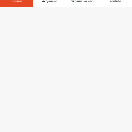
Головна
Актуально
Україна на часі
Youtube
Інформатор у
ЗАПРОПОНУВАТИ НОВИНУ
Завантажити
телефоні
👉
Головна
Про проєкт
Реклама
Про нас
Інформатор проекти
Інформатор-Україна
Geek
Гроші
Авто