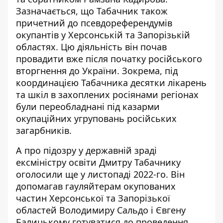
Зазначається, що Табачник також
причетний до псевдореферендумів
окупантів у Херсонській та Запорізькій
областях. Цю діяльність він почав
провадити вже після початку російського
вторгнення до України. Зокрема, під
координацією Табачника десятки лікарень
та шкіл в захоплених росіянами регіонах
були переобладнані під казарми
окупаційних угруповань російських
загарбників.
А про
підозру у державній зраді
ексміністру освіти Дмитру Табачнику
оголосили ще у листопаді 2022-го. Він
допомагав гауляйтерам окупованих
частин Херсонської та Запорізької
областей Володимиру Сальдо і Євгену
Балицькому готуватися до проведення