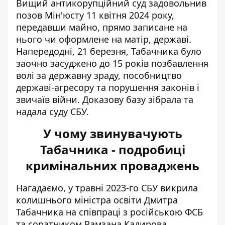
Вищий антикорупційний суд задовольнив
позов Мін'юсту
11 квітня 2024 року,
передавши майно, прямо записане на
нього чи оформлене на матір, державі.
Напередодні, 21 березня, Табачника було
заочно засуджено до 15 років позбавлення
волі
за державну зраду, пособництво
державі-агресору та порушення законів і
звичаїв війни. Доказову базу зібрала та
надала суду СБУ.
У чому звинувачують
Табачника - подробиці
кримінальних проваджень
Нагадаємо, у травні 2023-го СБУ викрила
колишнього міністра освіти Дмитра
Табачника на
співпраці з російською ФСБ
та соратником Рамзана Кадирова
.