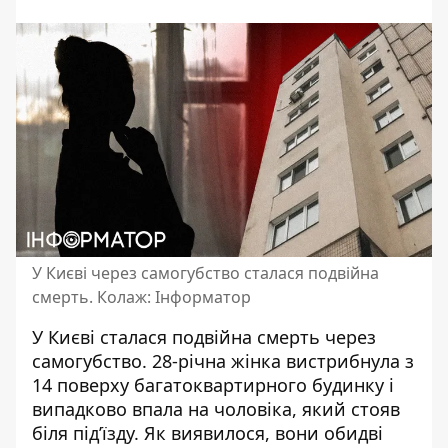
У Києві через самогубство сталася подвійна
смерть. Колаж: Інформатор
У Києві
сталася подвійна смерть через
самогубство
. 28-річна жінка вистрибнула з
14 поверху багатоквартирного будинку і
випадково впала на чоловіка, який стояв
біля під’їзду. Як виявилося, вони обидві