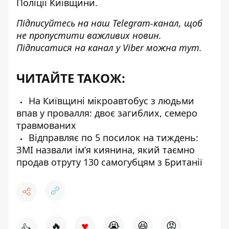
Поліції Київщини.
Підписуйтесь на наш
Telegram-канал
, щоб
не пропустити важливих новин.
Підписатися на канал у Viber можна
тут
.
ЧИТАЙТЕ ТАКОЖ:
На Київщині мікроавтобус з людьми
впав у провалля: двоє загиблих, семеро
травмованих
Відправляє по 5 посилок на тиждень:
ЗМІ назвали імʼя киянина, який таємно
продав отруту 130 самогубцям з Британії
♥
🔥
😭
😆
😡
👍