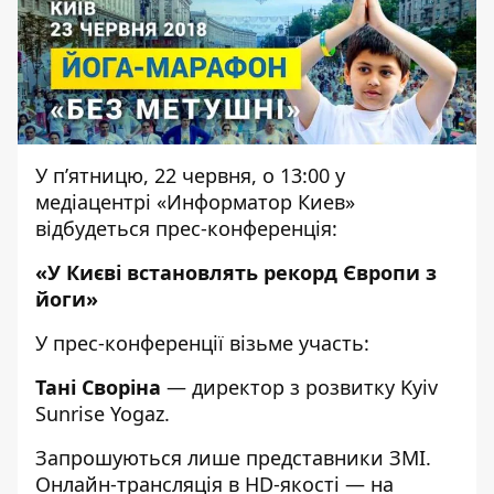
У п’ятницю, 22 червня, о 13:00 у
медіацентрі «Информатор Киев»
відбудеться прес-конференція:
«У Києві встановлять рекорд Європи з
йоги»
У прес-конференції візьме участь:
Тані Своріна
— директор з розвитку Kyiv
Sunrise Yogaz.
Запрошуються лише представники ЗМІ.
Онлайн-трансляція в HD-якості — на