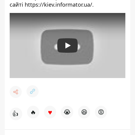
сайті
https://kiev.informator.ua/
.
Play
♥
🔥
😭
😆
😡
👍