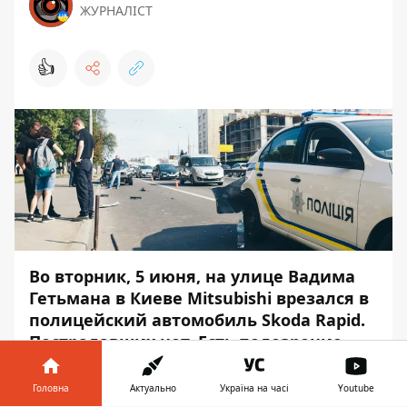
ЖУРНАЛІСТ
👍
Во вторник, 5 июня, на улице Вадима
Гетьмана в Киеве Mitsubishi врезался в
полицейский автомобиль Skoda Rapid.
Пострадавших нет. Есть подозрение,
что водитель легковушки находился
под действием наркотиков.
Головна
Актуально
Україна на часі
Youtube