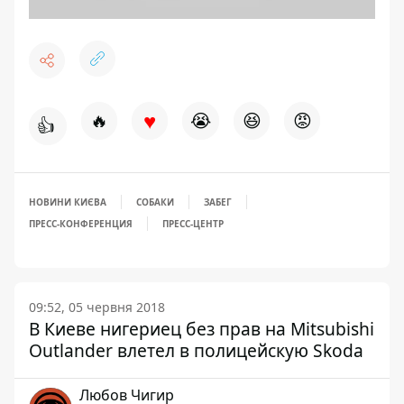
♥
🔥
😭
😆
😡
👍
НОВИНИ КИЄВА
СОБАКИ
ЗАБЕГ
ПРЕСС-КОНФЕРЕНЦИЯ
ПРЕСС-ЦЕНТР
09:52, 05 червня 2018
В Киеве нигериец без прав на Mitsubishi
Outlander влетел в полицейскую Skoda
Любов Чигир