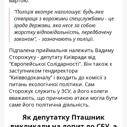
вартою.
“Поліція вкотре наголошує: будь-яка
співпраця з ворожими спецслужбами - це
зрада держави, яка несе за собою
жорстку відповідальність, передбачену
законом”, - зазначають у поліції.
Підпалена приймальня належить Вадиму
Сторожуку - депутату Київради від
“Європейської Солідарності”. Він також є
заступником гендиректора
“Київводоканалу” і входить до комісії з
питань екологічної політики. Сам
Сторожук служить у ЗСУ, а його колеги
вважають, що причиною атаки могла бути
саме його політична діяльність.
Як депутатку Пташник
викликали на допит до СБУ, а