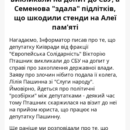
Семенова "здала" підлітків,
що шкодили стенди на Алеї
пам'яті
Нагадаємо, Інформатор писав про те, що
депутатку Київради від фракції
"Європейська Солідарність"
Вікторію
Пташник викликали до СБУ на допит
у
справі про захоплення державної влади.
Заяву про злочин нібито подала її колега,
Лілія Пашинна зі "Слуги народу".
Ймовірно, йдеться про політичні
"розбірки" між депутатками - деякий час
тому Пташник скаржилася на візит до неї
на прийом юриста, що працює на
депутатку Пашинну.
Ще раніше ми розповідали про те, що