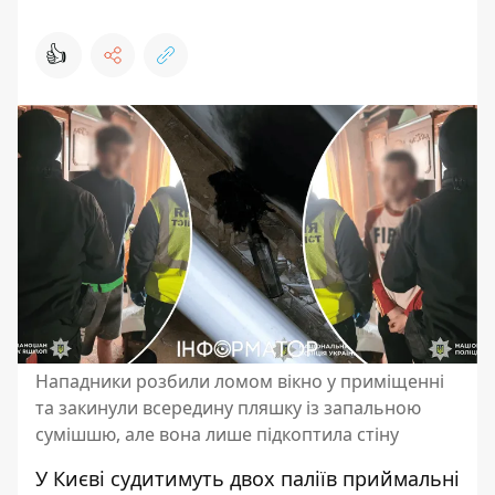
👍
Нападники розбили ломом вікно у приміщенні
та закинули всередину пляшку із запальною
сумішшю, але вона лише підкоптила стіну
У Києві судитимуть двох паліїв приймальні