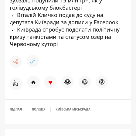
зухвало поцупили 15 млн грн, як у
голівудському блокбастері
Віталій Кличко подав до суду на
депутата Київради за дописи у Facebook
Київрада спробує подолати політичну
кризу танкістами та статусом озер на
Червоному хуторі
♥
🔥
😭
😆
😡
👍
ПІДПАЛ
ПОЛІЦІЯ
КИЇВСЬКА МІСЬКРАДА