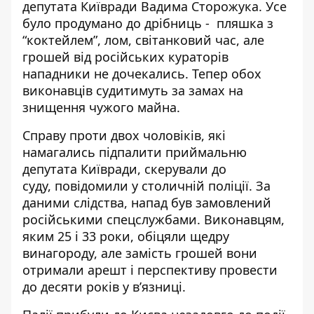
депутата Київради Вадима Сторожука. Усе
було продумано до дрібниць - пляшка з
“коктейлем”,
лом, світанковий час
, але
грошей від російських кураторів
нападники не дочекались. Тепер обох
виконавців судитимуть за замах на
знищення чужого майна.
Справу проти двох чоловіків, які
намагались підпалити приймальню
депутата Київради, скерували до
суду,
повідомили у столичній поліції
. За
даними слідства, напад був замовлений
російськими спецслужбами. Виконавцям,
яким 25 і 33 роки, обіцяли щедру
винагороду, але замість грошей вони
отримали арешт і перспективу провести
до десяти років у в’язниці.