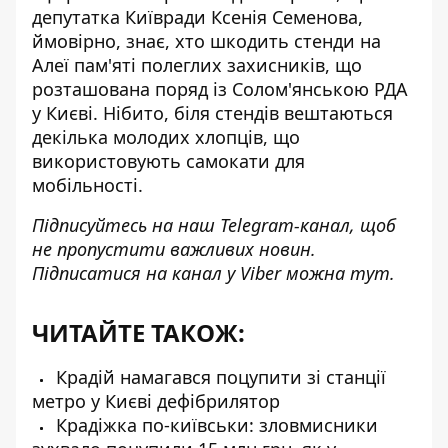
депутатка Київради Ксенія Семенова,
ймовірно, знає,
хто шкодить стенди на
Алеї пам'яті
полеглих захисників, що
розташована поряд із Солом'янською РДА
у Києві. Нібито, біля стендів вештаються
декілька молодих хлопців, що
використовують самокати для
мобільності.
Підписуйтесь на наш
Telegram-канал
, щоб
не пропустити важливих новин.
Підписатися на канал у Viber можна
тут
.
ЧИТАЙТЕ ТАКОЖ:
Крадій намагався поцупити зі станції
метро у Києві дефібрилятор
Крадіжка по-київськи: зловмисники