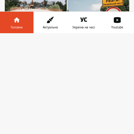
Головна
Актуально
Україна на часі
Youtube
Інформатор у
Завантажити
телефоні
👉
Будівельники мають значно пришвидшити
процес, адже за планом рух через міст
відкриється у вересні 2025 року
Вже понад рік водії щодня стоять у
заторах на понтонному мості, що замінив
зруйновану переправу під Вишгородом.
Один з прольотів мосту на дорозі Р-69
було зруйновано через російське
вторгнення, тож, споруда
потребувала
капітального ремонту
. Наразі роботи на
основному мості вийшли на середину, а