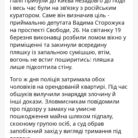
Палії прибули до Києва незадовго до події
і весь час були на зв’язку з російським
куратором. Саме він визначив ціль -
приймальню депутата Вадима Сторожука
на проспекті Свободи, 26. На світанку 19
березня виконавці розбили ломом вікно у
приміщенні та закинули всередину
пляшку із запальною сумішшю, втім,
вогонь не встиг поширитись: пляшка
лише підкоптила стіну.
Того ж дня поліція затримала обох
чоловіків на орендованій квартирі. Під час
обшуків вилучили знаряддя злочину й
інші докази. Зловмисникам повідомили
про підозру у замаху на умисне
пошкодження майна шляхом підпалу,
скоєному групою осіб, а суд обрав
запобіжний захід у вигляді тримання під