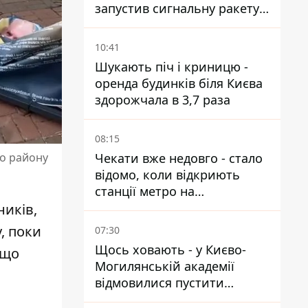
запустив сигнальну ракету,
аби потішити дівчат
10:41
Шукають піч і криницю -
оренда будинків біля Києва
здорожчала в 3,7 раза
08:15
Чекати вже недовго - стало
го району
відомо, коли відкриють
станції метро на
Виноградарі
ників,
у,
поки
07:30
Щось ховають - у Києво-
 що
Могилянській академії
відмовилися пустити
комісію з охорони пам'яток