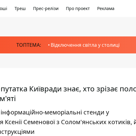
оші
Треш
Прес-релізи
Про проект
Реклама
ТОПТЕМА:
Відключення світла у столиці
путатка Київради знає, хто зрізає пол
м'яті
є інформаційно-меморіальні стенди у
 Ксенії Семенової з Солом'янських котиків, 
нструкціями