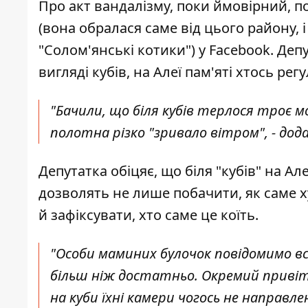
Про акт вандалізму, поки ймовірний,
п
(вона обралася саме від цього району, 
"Солом'янські котики") у Facebook. Де
вигляді кубів, на Алеї пам'яті хтось ре
"Бачили, що біля кубів терлося троє м
полотна різко "зривало вітром", - дода
Депутатка обіцяє, що біля "кубів" на А
дозволять не лише побачити, як саме х
й зафіксувати, хто саме це коїть.
"Особи маминих булочок повідомимо всі
більш ніж достатньо. Окремий привіт п
на куби їхні камери чогось не направлен