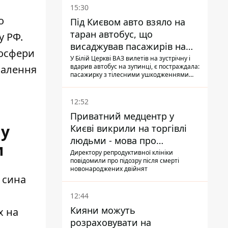
15:30
о
Під Києвом авто взяло на
таран автобус, що
у РФ.
висаджував пасажирів на
мосфери
зупинці - пасажирка в
У Білій Церкві ВАЗ вилетів на зустрічну і
вдарив автобус на зупинці, є постраждала:
палення
лікарні
пасажирку з тілесними ушкодженнями
забрали на "швидкій" до лікарні
12:52
Приватний медцентр у
лу
Києві викрили на торгівлі
людьми - мова про
м
сурогатне материнство
Директору репродуктивної клініки
повідомили про підозру після смерті
новонароджених двійнят
о сина
12:44
Кияни можуть
х на
розраховувати на