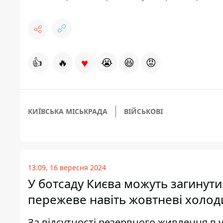
♥
👍
🔥
😭
😆
😡
КИЇВСЬКА МІСЬКРАДА
ВІЙСЬКОВІ
13:09, 16 вересня 2024
У ботсаду Києва можуть загинути
пережеве навіть жовтневі холод
За відсутності резервного живлення в 