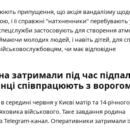
люють припущення, що акція вандалізму щод
ю, і її справжні "натхненники" перебувають 
і спецслужби застосовують для створення ат
ймаючи молодих людей, і навіть дітей, для с
військовослужбовцям, чи має відповідне
на затримали під час підпа
инці співпрацюють з ворого
в середині червня у Києві
матір та 14-річног
яховика військового. Таке завдання родина
з Telegram-канал. Оперативники затримали ї