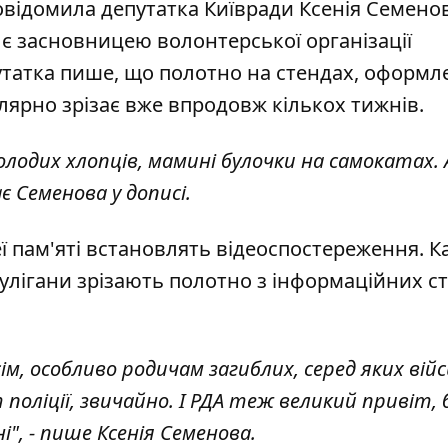
овідомила депутатка Київради Ксенія Семено
і є засновницею волонтерської організації
путатка пише, що полотно на стендах, оформл
гулярно зрізає вже впродовж кількох тижнів.
олодих хлопців, мамині булочки на самокатах.
є Семенова у дописі.
леї пам'яті встановлять відеоспостереження. 
улігани зрізають полотно з інформаційних ст
м, особливо родичам загиблих, серед яких вій
оліції, звичайно. І РДА теж великий привіт, 
і", - пише Ксенія Семенова.