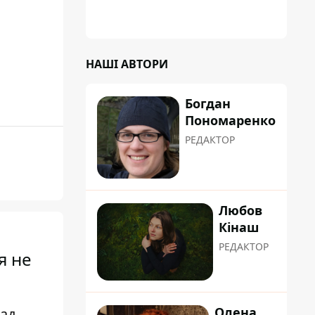
"хуліганку"
НАШІ АВТОРИ
Богдан
Пономаренко
РЕДАКТОР
Любов
Кінаш
РЕДАКТОР
я не
Олена
сад