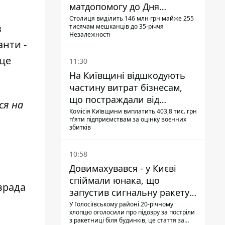
матдопомогу до Дня
незалежності - кому її
Столиця виділить 146 млн грн майже 255
з
тисячам мешканців до 35-річчя
дадуть
Незалежності
анти -
 це
11:30
На Київщині відшкодують
частину витрат бізнесам,
що постраждали від
ся на
прильотів ракет
Комісія Київщини виплатить 403,8 тис. грн
п'яти підприємствам за оцінку воєнних
збитків
10:58
Довимахувався - у Києві
спіймали юнака, що
врада
запустив сигнальну ракету,
аби потішити дівчат
У Голосіївському районі 20-річному
хлопцю оголосили про підозру за постріли
з ракетниці біля будинків, це стаття за