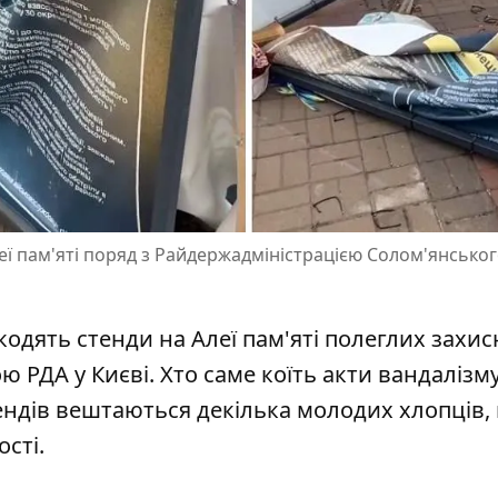
леї пам'яті поряд з Райдержадміністрацією Солом'янсько
одять стенди на Алеї пам'яті полеглих захис
 РДА у Києві. Хто саме коїть акти вандалізм
стендів вештаються декілька молодих хлопців,
сті.