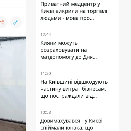
Приватний медцентр у
Києві викрили на торгівлі
людьми - мова про
сурогатне материнство
12:44
Кияни можуть
розраховувати на
матдопомогу до Дня
незалежності - кому її
дадуть
11:30
На Київщині відшкодують
частину витрат бізнесам,
що постраждали від
прильотів ракет
10:58
Довимахувався - у Києві
спіймали юнака, що