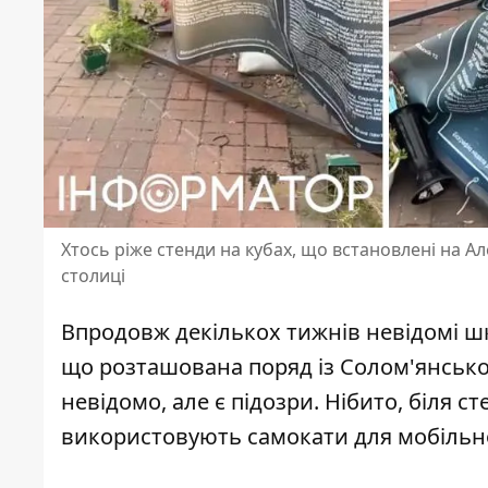
Хтось ріже стенди на кубах, що встановлені на А
столиці
Впродовж декількох тижнів невідомі шк
що розташована поряд із Солом'янською
невідомо, але є підозри
. Нібито, біля 
використовують самокати для мобільно