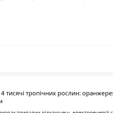
 4 тисячі тропічних рослин: оранжере
и
умовах тривалих відключень електроенергії 