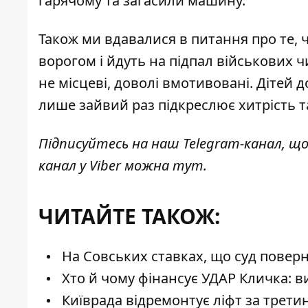
гарячому та загасили машину.
Також ми вдавалися в питання про те,
ворогом
і йдуть на підпал військових 
не місцеві, доволі вмотивовані. Дітей до
лише зайвий раз підкреслює хитрість та
Підписуйтесь на наш
Telegram-канал
, щ
канал у Viber можна
тут
.
ЧИТАЙТЕ ТАКОЖ:
На Совських ставках, що суд поверну
Хто й чому фінансує УДАР Кличка: в
Київрада відремонтує ліфт за трети