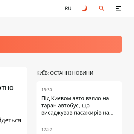
RU
КИЇВ: ОСТАННІ НОВИНИ
отно
15:30
Під Києвом авто взяло на
таран автобус, що
висаджував пасажирів на
йдеться
зупинці - пасажирка в
лікарні
12:52