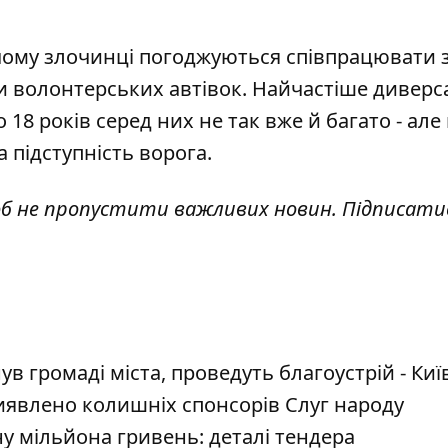
чому злочинці погоджуються співпрацювати 
чи волонтерських автівок. Найчастіше диверс
 18 років серед них не так вже й багато - але
 підступність ворога.
об не пропустити важливих новин. Підписати
в громаді міста, проведуть благоустрій - Киї
иявлено колишніх спонсорів Слуг народу
ну мільйона гривень: деталі тендера