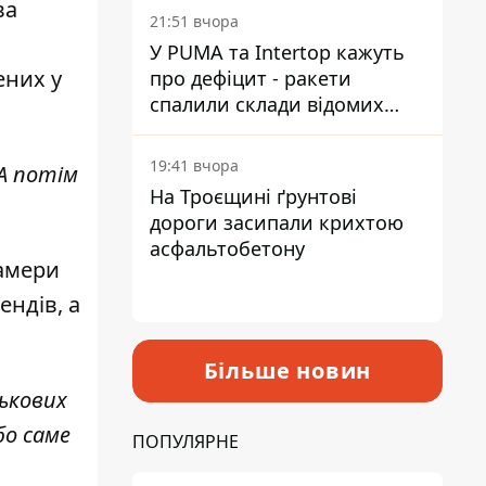
ва
на територію
21:51 вчора
У PUMA та Intertop кажуть
ених у
про дефіцит - ракети
спалили склади відомих
брендів
19:41 вчора
 А потім
На Троєщині ґрунтові
дороги засипали крихтою
асфальтобетону
Камери
ендів, а
Більше новин
ськових
бо саме
ПОПУЛЯРНЕ