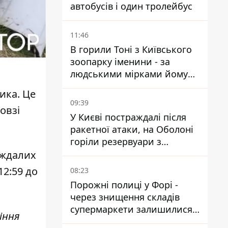
автобусів і один тролейбус
11:46
В горили Тоні з Київського
зоопарку іменини - за
людськими мірками йому
вже понад 90 років
ника
. Це
09:39
овзі
У Києві постраждалі після
ракетної атаки, на Оболоні
горіли резервуари з
паливом
аждалих
12:59 до
08:23
Порожні полиці у Форі -
через знищення складів
супермаркети залишилися
іння
без асортименту