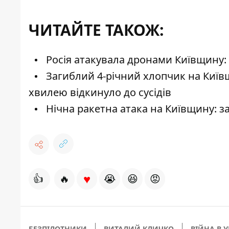
ЧИТАЙТЕ ТАКОЖ:
Росія атакувала дронами Київщину
Загиблий 4-річний хлопчик на Київщ
хвилею відкинуло до сусідів
Нічна ракетна атака на Київщину: за
♥
👍
🔥
😭
😆
😡
БЕЗПІЛОТНИКИ
ВИТАЛИЙ КЛИЧКО
ВІЙНА В У