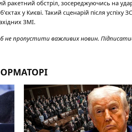
ий ракетний обстріл
, зосереджуючись на уда
єктах у Києві. Такий сценарій після успіху З
ахідних ЗМІ.
об не пропустити важливих новин. Підписати
ФОРМАТОРІ