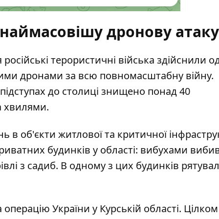
 наймасовішу дронову атаку
я російські терористичні війська здійснили
од
ми дронами за всю повномасштабну війну.
 підступах до столиці знищено понад 40
а хвилями.
ань в об'єкти житлової та критичної інфрастр
иватних будинків у області
: вибухами виби
івлі з садиб. В одному з цих будинків рятув
 операцію України у Курській області. Цілком