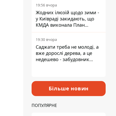
19:56 вчора
Жодних ілюзій щодо зими -
у Київраді закидають, що
КМДА виконала План
стійкості на 20%
19:30 вчора
Саджати треба не молоді, а
вже дорослі дерева, а це
недешево - забудовник
Ніконов
Більше новин
ПОПУЛЯРНЕ