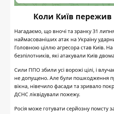
Коли Київ пережив
Нагадаємо, що вночі та зранку 31 липн
наймасованіших атак на Україну
ударни
Головною ціллю агресора став Київ. На
безпілотників, які атакували Київ двом
Сили ППО збили усі ворожі цілі, і влуч
не допущено. Але були
пошкодження пр
вікна, нівечило фасади та зривало покр
ДСНС ліквідували пожежу.
Росія може готувати серйозну помсту за