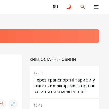
RU
КИЇВ: ОСТАННІ НОВИНИ
17:03
Через транспортні тарифи у
київських лікарнях скоро не
залишиться медсестер і
санітарок - професор
Голубовська
16:48