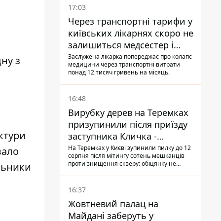
17:03
Через транспортні тарифи у
київських лікарнях скоро не
залишиться медсестер і
санітарок - професор
Заслужена лікарка попереджає про колапс
ну з
медицини через транспортні витрати
Голубовська
понад 12 тисяч гривень на місяць.
16:48
Вирубку дерев на Теремках
призупинили після приїзду
уктури
заступника Кличка -
почався діалог
На Теремках у Києві зупинили пилку до 12
вало
серпня після мітингу сотень мешканців
проти знищення скверу: обіцянку не
альники
поновлювати роботи дав особисто
заступник Кличка, Петро Пантелеєв, що
прибув налагодити комунікацію
16:37
Жовтневий палац на
Майдані заберуть у