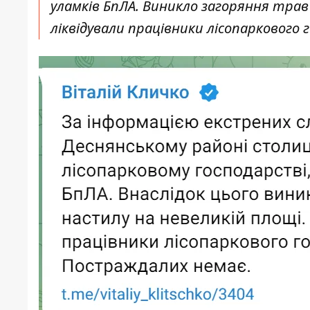
уламків БпЛА. Виникло загоряння трав
ліквідували працівники лісопаркового г