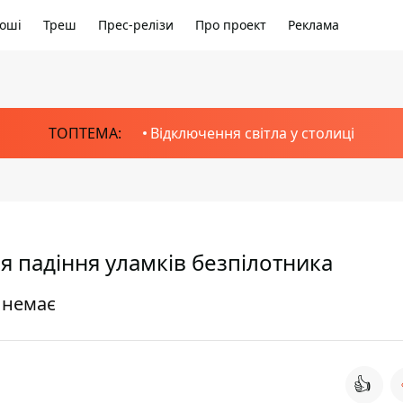
оші
Треш
Прес-релізи
Про проект
Реклама
ТОПТЕМА:
Відключення світла у столиці
я падіння уламків безпілотника
 немає
👍