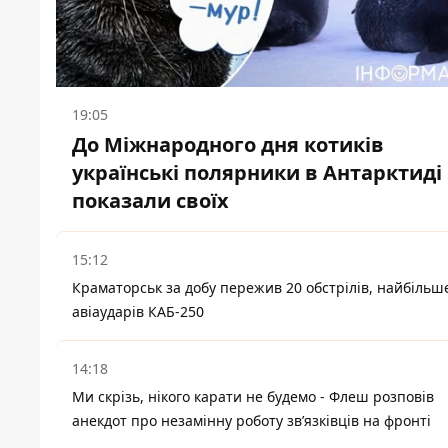
19:05
До Міжнародного дня котиків
українські полярники в Антарктиді
показали своїх
15:12
Краматорськ за добу пережив 20 обстрілів, найбільш
авіаударів КАБ-250
14:18
Ми скрізь, нікого карати не будемо - Флеш розповів
анекдот про незамінну роботу зв’язківців на фронті