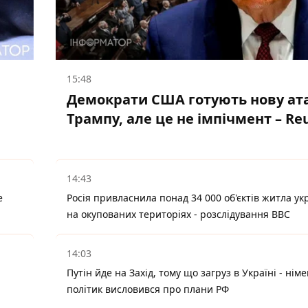
15:48
Демократи США готують нову ата
Трампу, але це не імпічмент – Re
14:43
е
Росія привласнила понад 34 000 об'єктів житла ук
на окупованих територіях - розслідування BBC
14:03
Путін йде на Захід, тому що загруз в Україні - нім
політик висловився про плани РФ