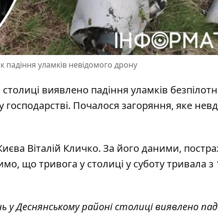
к падіння уламків невідомого дрону
і столиці виявлено
падіння уламків безпілот
 господарстві. Почалося загоряння, яке невд
Києва Віталій Кличко. За його даними, постр
мо, що тривога у столиці у суботу тривала з 
нь у Деснянському районі столиці виявлено пад