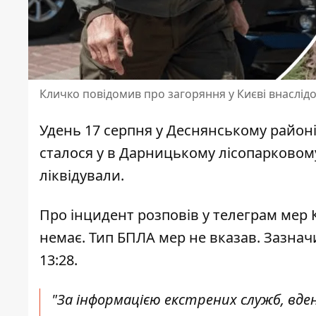
Кличко повідомив про загоряння у Києві внаслідо
Удень 17 серпня у Деснянському район
сталося у в Дарницькому лісопарковому
ліквідували.
Про інцидент розповів у телеграм мер 
немає. Тип БПЛА мер не вказав. Зазначи
13:28.
"За інформацією екстрених служб, вде