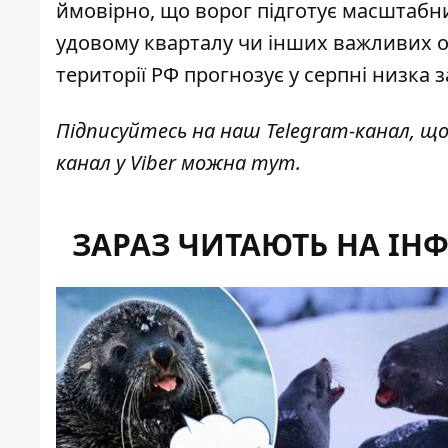
ймовірно, що
ворог підготує масштабн
удовому кварталу чи інших важливих об'
території РФ прогнозує у серпні низка з
Підписуйтесь на наш
Telegram-канал
, щ
канал у Viber можна
тут
.
ЗАРАЗ ЧИТАЮТЬ НА ІН