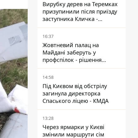
Вирубку дерев на Теремках
призупинили після приїзду
заступника Кличка -
почався діалог
16:37
Жовтневий палац на
Майдані заберуть у
профспілок - рішення
Господарського суду
14:58
Під Києвом від обстрілу
загинула директорка
Спаського ліцею - КМДА
13:28
Через ярмарки у Києві
змінили маршрути сім