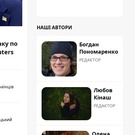
НАШІ АВТОРИ
ку по
Богдан
Пономаренко
uters
РЕДАКТОР
раїнців
Любов
Кінаш
РЕДАКТОР
ецький
Олена