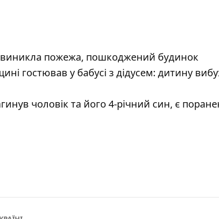
: виникла пожежа, пошкоджений будинок
ині гостював у бабусі з дідусем: дитину виб
гинув чоловік та його 4-річний син, є поране
КРАЇНІ