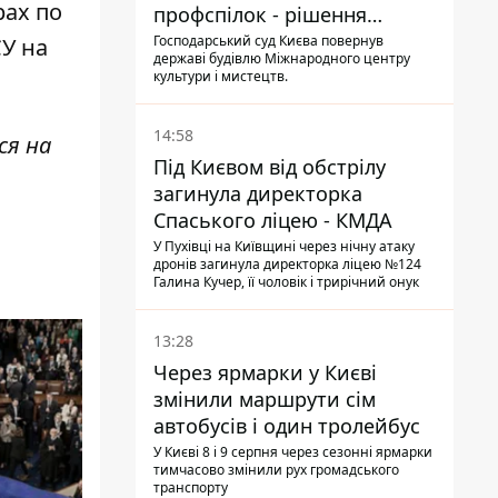
рах по
профспілок - рішення
Господарського суду
Господарський суд Києва повернув
СУ на
державі будівлю Міжнародного центру
культури і мистецтв.
14:58
ся на
Під Києвом від обстрілу
загинула директорка
Спаського ліцею - КМДА
У Пухівці на Київщині через нічну атаку
дронів загинула директорка ліцею №124
Галина Кучер, її чоловік і трирічний онук
13:28
Через ярмарки у Києві
змінили маршрути сім
автобусів і один тролейбус
У Києві 8 і 9 серпня через сезонні ярмарки
тимчасово змінили рух громадського
транспорту