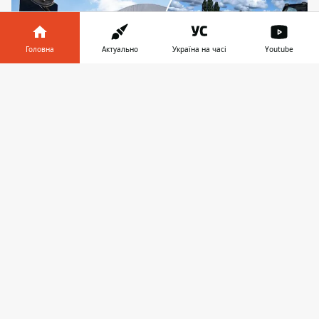
Головна
Актуально
Україна на часі
Youtube
Інформатор у
Завантажити
телефоні
👉
Комплектуючі до сонячної електростанції
доставили міжнародні партнери, щоб
забезпечити потреби у енергетиці самої ЧАЕС
Чорнобильська атомна електростанція
отримала першу партію комплектуючих
для будівництва сонячної електростанції
на своєму промисловому майданчику. З
обладнанням
допомогли міжнародні
партнери
, а зрештою станція отримає
власні потужності з виробництва