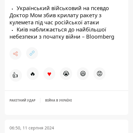
Український військовий на псевдо
Доктор Мом збив крилату ракету з
кулемета під час російської атаки
Київ наближається до найбільшої
небезпеки з початку війни – Bloomberg
♥
🔥
😭
😆
😡
👍
РАКЕТНИЙ УДАР
ВІЙНА В УКРАЇНІ
06:50, 11 серпня 2024