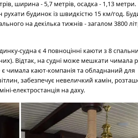
ів, ширина - 5,7 метрів, осадка - 1,13 метри.
н рухати будинок із швидкістю 15 км/год. Бу
ального на декілька тижнів - загалом 3800 літ
динку-судна є 4 повноцінні каюти з 8 спальн
ьних). Відтак, на судні може мешкати чимала 
ще є чимала кают-компанія та обладнаний для
 світлин, забезпечує невеличкий камін, розта
міні-електростанція на даху.