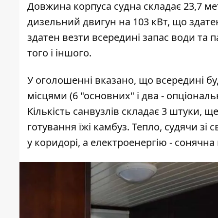
Довжина корпуса судна складає 23,7 метр
дизельний двигун на 103 кВт, що здате
здатен везти всередині запас води та п
того і іншого.
У оголошенні вказано, що всередині бу
місцями (6 "основних" і два - опціонал
Кількість санвузлів складає 3 штуки, 
готування їжі камбуз. Тепло, судячи зі
у коридорі, а електроенергію - сонячна 