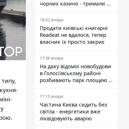
чорних казино - тримали 39
закладів
18:02 вчора
Продати київські книгарні
Readeat не вдалося, тепер
власник їх просто закриє
17:36 вчора
На даху відомої новобудови
в Голосіївському районі
розбивають парк площею в
 типу,
гектар
 кухня-
17:15 вчора
міні-
Частина Києва сидить без
му
світла - енергетики вже
рою.
ліквідовують аварію