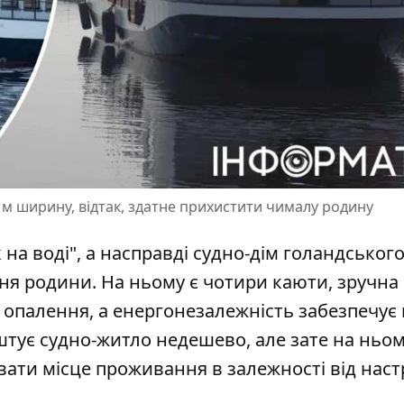
7 м ширину, відтак, здатне прихистити чималу родину
на воді", а насправді судно-дім голандського
ня родини.
На ньому є чотири каюти
, зручна
 опалення, а енергонезалежність забезпечує 
штує судно-житло недешево, але зате на ньо
вати місце проживання в залежності від наст