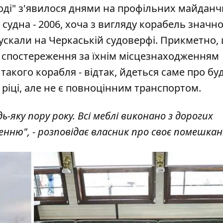
ді"
з'явилося днями на профільних майданч
 судна - 2006, хоча з вигляду корабель значн
ускали на Черкаській судоверфі
. Прикметно,
а спостереження за їхнім місцезнаходженням
 такого корабля - відтак, йдеться саме про бу
ріці, але не є повноцінним транспортом.
-яку пору року. Всі меблі виконано з дорогих
енню", - розповідає власник про своє помешкан