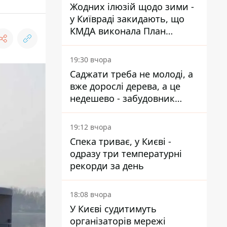
Жодних ілюзій щодо зими -
у Київраді закидають, що
КМДА виконала План
стійкості на 20%
19:30 вчора
Саджати треба не молоді, а
вже дорослі дерева, а це
недешево - забудовник
Ніконов
19:12 вчора
Спека триває, у Києві -
одразу три температурні
рекорди за день
18:08 вчора
У Києві судитимуть
організаторів мережі