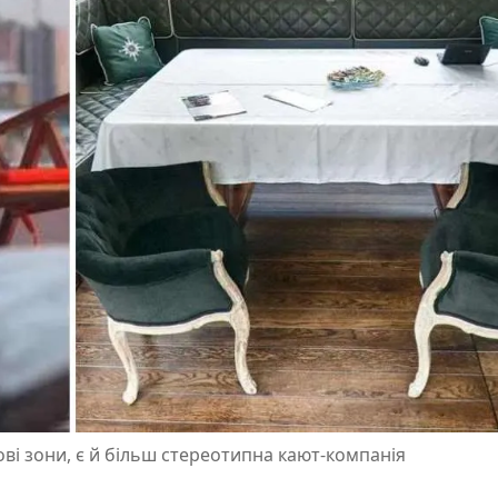
ві зони, є й більш стереотипна кают-компанія