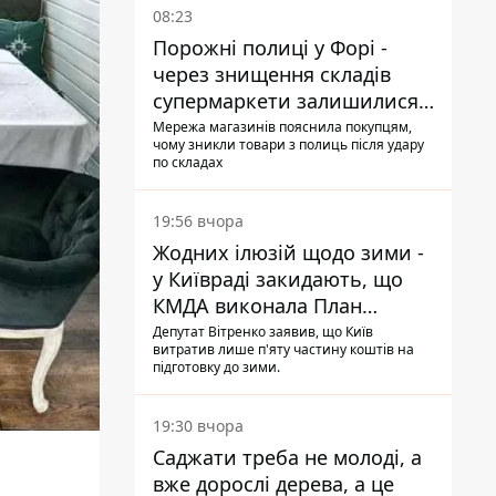
08:23
Порожні полиці у Форі -
через знищення складів
супермаркети залишилися
без асортименту
Мережа магазинів пояснила покупцям,
чому зникли товари з полиць після удару
по складах
19:56 вчора
Жодних ілюзій щодо зими -
у Київраді закидають, що
КМДА виконала План
стійкості на 20%
Депутат Вітренко заявив, що Київ
витратив лише п'яту частину коштів на
підготовку до зими.
19:30 вчора
Саджати треба не молоді, а
вже дорослі дерева, а це