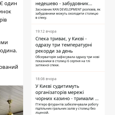
 Є один
недешево - забудовник
Ніконов
Засновник KAN DEVELOPMENT розповів, як
динок
забудовники можуть охолодити столицю
в спеку.
рів
19:12 вчора
Спека триває, у Києві -
ими
одразу три температурні
родина.
рекорди за день
Обсерваторія зафіксувала одразу три нові
показники в столиці 6 серпня на тлі
затяжної спеки.
шований
18:08 вчора
У Києві судитимуть
організаторів мережі
чорних казино - тримали 39
закладів
П'ятеро фігурантів забезпечували роботу
підпільних гральних залів у столиці без
ліцензій.