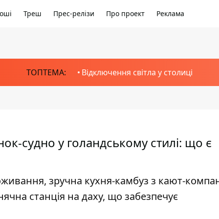
оші
Треш
Прес-релізи
Про проект
Реклама
ТОПТЕМА:
Відключення світла у столиці
ок-судно у голандському стилі: що є
оживання, зручна кухня-камбуз з кают-компан
онячна станція на даху, що забезпечує