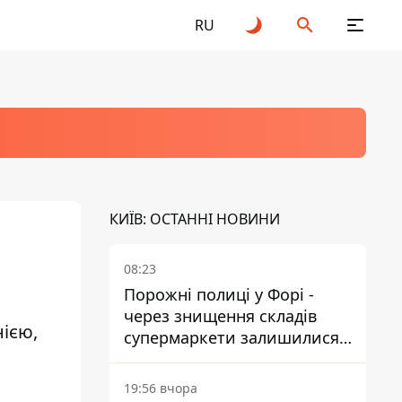
RU
КИЇВ: ОСТАННІ НОВИНИ
08:23
Порожні полиці у Форі -
через знищення складів
ією,
супермаркети залишилися
без асортименту
19:56 вчора