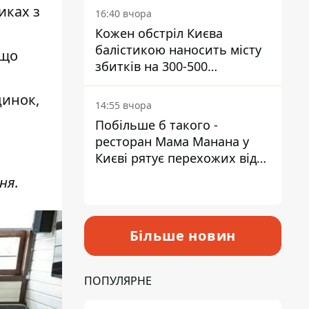
иках з
16:40 вчора
о
Кожен обстріл Києва
балістикою наносить місту
 що
збитків на 300-500
мільйонів - Петро
динок,
Пантелеєв
14:55 вчора
Побільше б такого -
ресторан Мама Манана у
Києві рятує перехожих від
спеки
ня.
Більше новин
ПОПУЛЯРНЕ