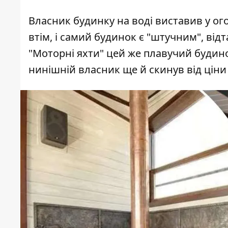
Власник будинку на воді виставив у ого
втім, і самий будинок є "штучним", відт
"Моторні яхти" цей же плавучий буди
нинішній власник ще й скинув від цін