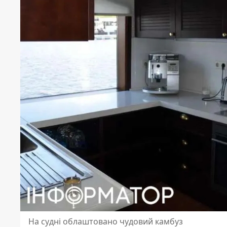
На судні облаштовано чудовий камбуз