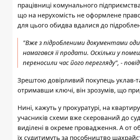
працівниці комунального підприємства
що на нерухомість не оформлене право 
для цього обидва вдалися до підробле
"Вже з підробленими документами один
намагався її продати. Оскільки у пом
переносили час його перегляду", - пов
Зрештою довірливий покупець уклав-та
отримавши ключі, він зрозумів, що пр
Нині, кажуть у прокуратурі, на кварти
учасників схеми вже скерований до су
виділені в окреме провадження. А от о
їх судитимуть за пособництво шахрайс