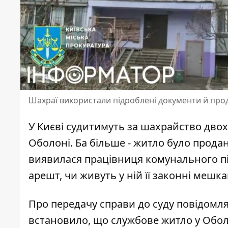
Шахраї використали підроблені документи й про
У Києві судитимуть за шахрайство двох
Оболоні. Ба більше -
житло було прода
виявилася працівниця комунального пі
арешт, чи живуть у ній її законні мешка
Про передачу справи до суду
повідомля
встановило, що службове житло у Обол