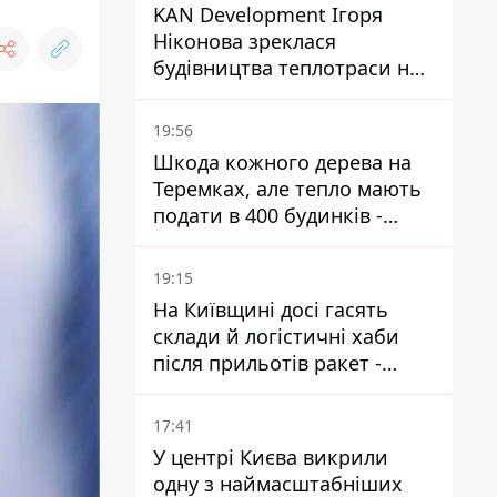
KAN Development Ігоря
Ніконова зреклася
будівництва теплотраси на
Теремках
19:56
Шкода кожного дерева на
Теремках, але тепло мають
подати в 400 будинків -
депутатка Київради
19:15
На Київщині досі гасять
склади й логістичні хаби
після прильотів ракет -
ДСНС
17:41
У центрі Києва викрили
одну з наймасштабніших