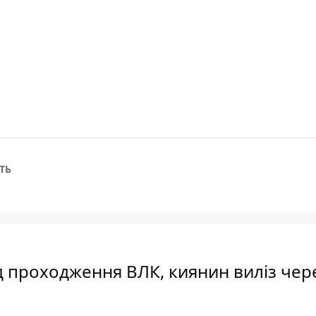
ТЬ
ід проходження ВЛК, киянин виліз чер