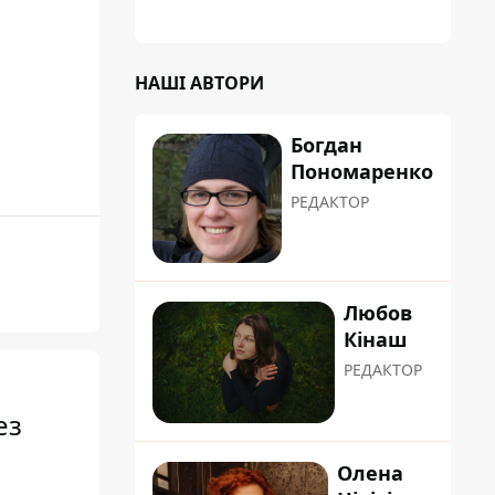
планували пізніше отримати "в
обслуговування" земельну ділянку
НАШІ АВТОРИ
Богдан
Пономаренко
РЕДАКТОР
Любов
Кінаш
РЕДАКТОР
ез
Олена