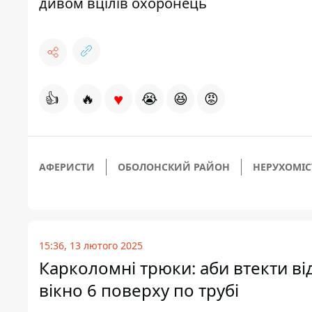
дивом вцілів охоронець
♥
👍
🔥
😭
😆
😡
АФЕРИСТИ
ОБОЛОНСКИЙ РАЙОН
НЕРУХОМІС
15:36, 13 лютого 2025
Карколомні трюки: аби втекти в
вікно 6 поверху по трубі