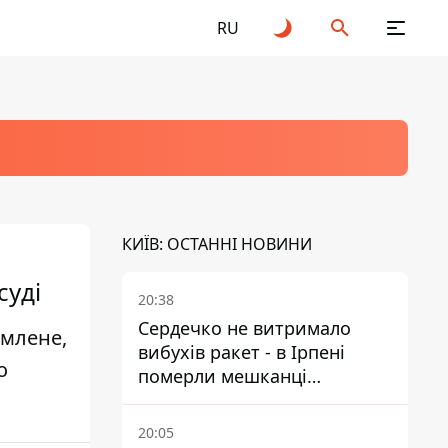
RU
КИЇВ: ОСТАННІ НОВИНИ
суді
20:38
Сердечко не витримало
рмлене,
вибухів ракет - в Ірпені
о
померли мешканці
притулку для собак з
інвалідністю
20:05