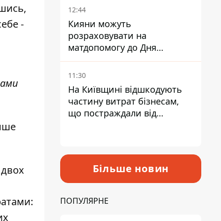
шись,
12:44
ебе -
Кияни можуть
розраховувати на
матдопомогу до Дня
незалежності - кому її
дадуть
11:30
дами
На Київщині відшкодують
частину витрат бізнесам,
що постраждали від
прильотів ракет
лише
Більше новин
 двох
ратами:
ПОПУЛЯРНЕ
их