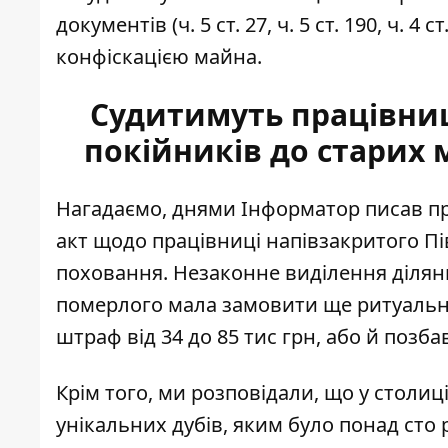
документів (ч. 5 ст. 27, ч. 5 ст. 190, ч. 4 с
конфіскацією майна.
Судитимуть працівни
покійників до старих 
Нагадаємо, днями Інформатор писав пр
акт щодо
працівниці напівзакритого П
поховання. Незаконне виділення ділянк
померлого мала замовити ще ритуальні 
штраф від 34 до 85 тис грн, або й позба
Крім того, ми розповідали, що у столиц
унікальних дубів
, яким було понад сто