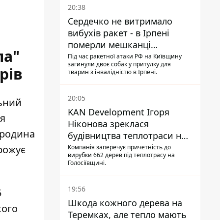
20:38
Сердечко не витримало
вибухів ракет - в Ірпені
померли мешканці
ла"
притулку для собак з
Під час ракетної атаки РФ на Київщину
загинули двоє собак у притулку для
інвалідністю
рів
тварин з інвалідністю в Ірпені.
20:05
льний
KAN Development Ігоря
ля
Ніконова зреклася
 родина
будівництва теплотраси на
Теремках
Компанія заперечує причетність до
рожує
вирубки 662 дерев під теплотрасу на
Голосіївщині.
19:56
5
Шкода кожного дерева на
кого
Теремках, але тепло мають