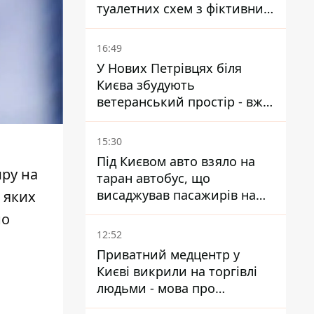
туалетних схем з фіктивним
будинком
16:49
У Нових Петрівцях біля
Києва збудують
ветеранський простір - вже
знайшли проєктанта
15:30
Під Києвом авто взяло на
иру на
таран автобус, що
висаджував пасажирів на
з яких
зупинці - пасажирка в
но
лікарні
12:52
Приватний медцентр у
Києві викрили на торгівлі
людьми - мова про
сурогатне материнство