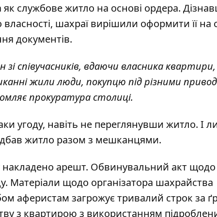
 як службове житло на основі ордера. Дізнав
власності, шахраї вирішили оформити її на с
ння документів.
 зі співучасників, вдаючи власника квартири,
ешканні жили люди, покупцю під різними приво
ідомляє прокуратура столиці.
ки угоду, навіть не переглянувши житло. І 
идбав житло разом з мешканцями.
ру накладено арешт. Обвинувальний акт щодо
ду. Матеріали щодо організатора шахрайства
бом аферистам загрожує тривалий строк за ґ
тву з квартирою з використанням підроблен