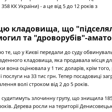
т. 358 КК України) - а це від 5 до 12 років з
цю кладовища, що "підселя
могил та "дроворубів"-амато
о те, що у Києві передали до суду обвинува
івденного кладовища
, яка продавала місця д
и вона оцінювала у 1 тис доларів, крім того,
послуги на 33 тис грн. Тепер посадовиці заг
влення волі строком від 2 до 5 років.
і
судитимуть злочинну групу, що знищила 18
 років. Дерева росли на території Денисовець