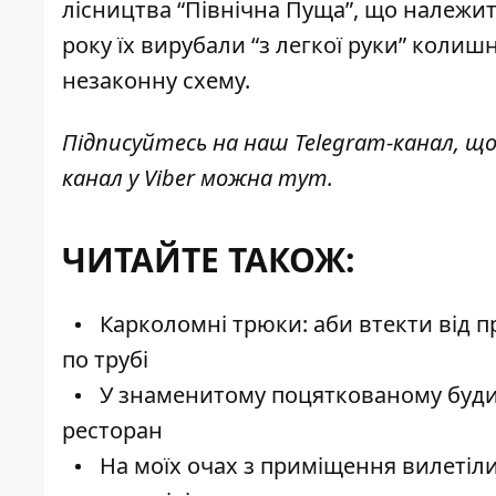
лісництва “Північна Пуща”, що належи
року їх вирубали “з легкої руки” колишн
незаконну схему.
Підписуйтесь на наш
Telegram-канал
, щ
канал у Viber можна
тут
.
ЧИТАЙТЕ ТАКОЖ:
Карколомні трюки: аби втекти від п
по трубі
У знаменитому поцяткованому будин
ресторан
На моїх очах з приміщення вилетіли д