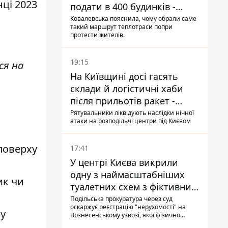
ці 2023
подати в 400 будинків -
депутатка Київради
Ковалевська пояснила, чому обрали саме
такий маршрут теплотраси попри
протести жителів.
19:15
ся на
На Київщині досі гасять
склади й логістичні хаби
після прильотів ракет -
ДСНС
Рятувальники ліквідують наслідки нічної
атаки на розподільчі центри під Києвом
поверху
17:41
У центрі Києва викрили
одну з наймасштабніших
ик чи
туалетних схем з фіктивним
будинком
Подільська прокуратура через суд
оскаржує реєстрацію "нерухомості" на
ру
Вознесенському узвозі, якої фізично
ніколи не існувало: під неї, ймовірно,