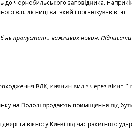
ть до Чорнобильського заповідника. Наприкін
ього в.о. лісництва, який і організував всю
об не пропустити важливих новин. Підписати
роходження ВЛК, киянин виліз через вікно 6 
ку на Подолі продають приміщення під бут
вері та вікно: у Києві під час ракетного уда