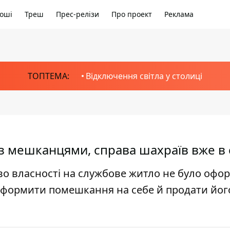
оші
Треш
Прес-релізи
Про проект
Реклама
ТОПТЕМА:
Відключення світла у столиці
з мешканцями, справа шахраїв вже в 
во власності на службове житло не було офо
оформити помешкання на себе й продати йог