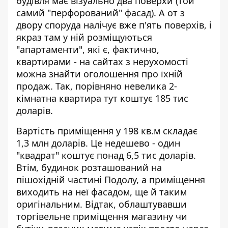
будівля має візуально два поверхи (той
самий "перфорований" фасад). А от з
двору споруда налічує вже п'ять поверхів, і
якраз там у ній розміщуються
"апартаменти", які є, фактично,
квартирами - на сайтах з нерухомості
можна знайти оголошення про їхній
продаж. Так, порівняно невелика 2-
кімнатна квартира тут коштує 185 тис
доларів.
Вартість приміщення у 198 кв.м складає
1,3 млн доларів. Це недешево - один
"квадрат" коштує понад 6,5 тис доларів.
Втім, будинок розташований на
пішохідній частині Подолу, а приміщення
виходить на неї фасадом, ще й таким
оригінальним. Відтак, облаштувавши
торгівельне приміщення магазину чи