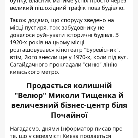
бутіку, власник матиме успіх просто через
великий пішохідний трафік повз будівлю.
Також додамо, що споруду зведено на
місці пустиря, тож забудовнику не
довелося руйнувати історичні будівлі. З
1920-х років на цьому місці
розташовувався кінотеатр "Буревісник",
втім, його знесли ще у 1970-х, коли під вул.
Сагайдачного прокладали "синю" лінію
київського метро.
Продається колишній
"Велюр" Миколи Тищенка й
величезний бізнес-центр біля
Почайної
Нагадаємо, днями Інформатор писав про
те, що у середмісті Києва продається