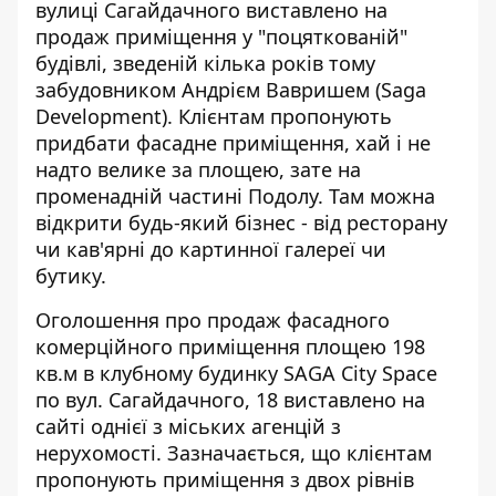
вулиці Сагайдачного виставлено на
продаж приміщення у "поцяткованій"
будівлі, зведеній кілька років тому
забудовником Андрієм Вавришем (Saga
Development). Клієнтам пропонують
придбати фасадне приміщення
, хай і не
надто велике за площею, зате на
променадній частині Подолу. Там можна
відкрити будь-який бізнес - від ресторану
чи кав'ярні до картинної галереї чи
бутику.
Оголошення про продаж фасадного
комерційного приміщення площею 198
кв.м в клубному будинку SAGA City Space
по вул. Сагайдачного, 18 виставлено
на
сайті однієї з міських агенцій з
нерухомості
. Зазначається, що клієнтам
пропонують приміщення з двох рівнів