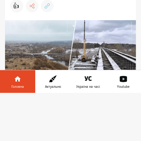
👍
Головна
Актуально
Україна на часі
Youtube
Загалом на Київщині за три роки
Інформатор у
Завантажити
повномасштабної війни було зруйновано понад
телефоні
👉
два десятки мостів
У Вишгородському районі на Київщині
розпочалася підготовка майданчиків під