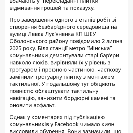
вбачають у “перекладанні плитки”
відмивання грошей та показуху.
Про завершення одного з етапів робіт зі
створення безбар’єрного середовища на
вулиці Левка Лук’яненка
КП ШЕУ
Оболонського району
повідомило 2 липня
2025 року. Біля станції метро “Мінська”
комунальники демонтували старі бар’єри
навколо люків, вирівняли їх у рівень з
тротуаром і проїзною частиною, часткову
замінили тротуарну плитку з монтажем
тактильної. У подальшому тут обіцяють
повністю облаштувати тактильну
навігацію, занизити бордюрні камені та
оновити асфальт.
Однак у коментарях під публікацією
комунальників у Facebook чимало киян
висловили обурення. Вони зазначили, що