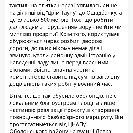
тактильна плитка наразі з’явилась лише
на ділянці від “Дрім Тауну” до Ощадбанку, а
це близько 500 метрів. Тож, що робити
далі людям з порушенням зору - не йти чи
миттєво прозріти? Крім того, користувачі
обурюються через розбиті дворові
дороги, до яких нікому немає діла і
звинувачували районну адміністрацію у
наведенні ладу лише перед власними
вікнами. Звісно, значна частина
коментаторів ставить під сумнів загальну
доцільність таких робіт у воєнний час.
Втім, те, що так обурило оболонців, не є
локальним благоустроєм площі, а лише
частиною реалізації проєкту зі створення
повноцінного безбар’єрного маршруту. Він
простягатиметься від ЦНАПу
Оболонського району на вулиці Левка