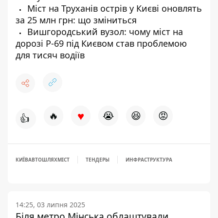
Міст на Труханів острів у Києві оновлять
за 25 млн грн: що зміниться
Вишгородський вузол: чому міст на
дорозі Р-69 під Києвом став проблемою
для тисяч водіїв
♥
🔥
😭
😆
😡
👍
КИЇВАВТОШЛЯХМІСТ
ТЕНДЕРЫ
ИНФРАСТРУКТУРА
14:25, 03 липня 2025
Біля метро Мінська облаштували