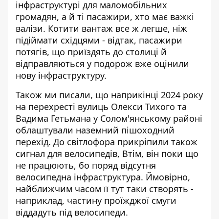
інфраструктурі для маломобільних
громадян, а й ті пасажири, хто має важкі
валізи. Котити вантаж все ж легше, ніж
підіймати східцями - відтак, пасажири
потягів, що приїздять до столиці й
відправляються у подорож вже оцінили
нову інфраструктуру.
Також ми писали, що наприкінці 2024 року
на перехресті вулиць Олекси Тихого та
Вадима Гетьмана у Солом'янському районі
облаштували
наземний пішоходний
перехід
. До світлофора прикріпили також
сигнал для велосипедів, Втім, він поки що
не працюють, бо поряд відсутня
велосипедна інфраструктура. Ймовірно,
найближчим часом її тут таки створять -
наприклад, частину проїжджої смуги
віддадуть під велосипеди.