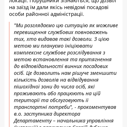
локації. Порушники зізнаються, що дозвіл
на заїзд їм дали якісь невідомі посадові
особи районної адміністрації.
"Ми розглядаємо цю ситуацію як можливе
перевищення службових повноважень
тих, хто видавав такі дозволи. З цією
метою ми плануємо ініціювати
комплексне службове розслідування з
метою встановлення та притягнення
до відповідальності винних посадових
осіб. Це дозволить нам рішуче зменшити
кількість дозволів на відвідування
пішохідної зони до числа осіб, які
проживають або працюють на цій
території та обслуговують її
транспортні потреби", - прокоментував
в.о. заступника директора
Департаменту – начальника управління