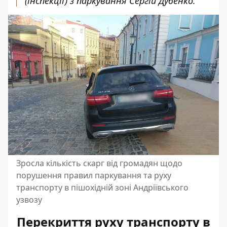
(інспекції) з паркування Сергій Дубенко.
Зросла кількість скарг від громадян щодо
порушення правил паркування та руху
транспорту в пішохідній зоні Андріївського
узвозу
Перекриття руху транспорту в