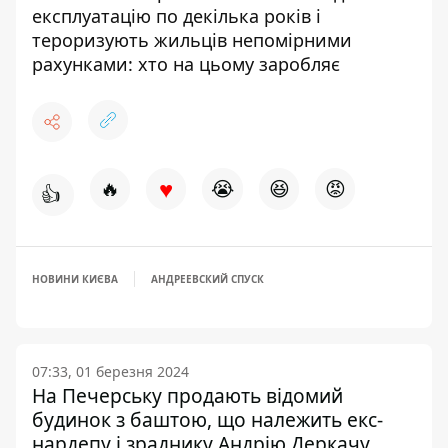
експлуатацію по декілька років і
тероризують жильців непомірними
рахунками: хто на цьому заробляє
♥
🔥
😭
😆
😡
👍
НОВИНИ КИЄВА
АНДРЕЕВСКИЙ СПУСК
07:33, 01 березня 2024
На Печерську продають відомий
будинок з баштою, що належить екс-
нардепу і зраднику Андрію Деркачу