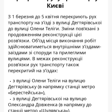
Києві
З 1 березня до 5 квітня
перекриють рух
транспорту
на з’їзді з вулиці Дегтярівської
до вулиці Олени Теліги. Зміни пов’язані з
продовженням реконструкції цієї
розв’язки. Об’їзд місця виконання робіт
здійснюватиметься
внутрішніми з’їздами-
заїздами
зі споруди та прилеглими
вулицями. В межах реконструкції
розв’язки рух транспорту
також
перекритий на з’їздах:
з вулиці Олени Теліги на вулицю
Дегтярівську (в напрямку станції метро
«Берестейська»),
з вулиці Дегтярівської на вулицю
Олександра Довженка (в напрямку до
станції метро «Шулявська»).