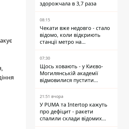
здорожчала в 3,7 раза
08:15
Чекати вже недовго - стало
відомо, коли відкриють
акує
станції метро на
Виноградарі
07:30
Щось ховають - у Києво-
,
Могилянській академії
діння
відмовилися пустити
комісію з охорони пам'яток
на територію
21:51 вчора
У PUMA та Intertop кажуть
про дефіцит - ракети
спалили склади відомих
брендів