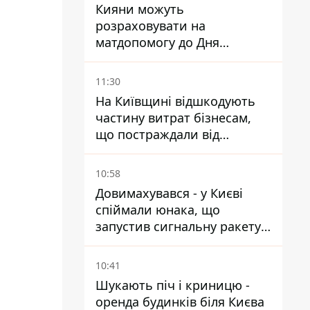
Кияни можуть
розраховувати на
матдопомогу до Дня
незалежності - кому її
дадуть
11:30
На Київщині відшкодують
частину витрат бізнесам,
що постраждали від
прильотів ракет
10:58
Довимахувався - у Києві
спіймали юнака, що
запустив сигнальну ракету,
аби потішити дівчат
10:41
Шукають піч і криницю -
оренда будинків біля Києва