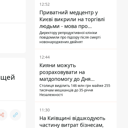
12:52
Приватний медцентр у
Києві викрили на торгівлі
людьми - мова про
сурогатне материнство
Директору репродуктивної клініки
повідомили про підозру після смерті
новонароджених двійнят
12:44
Кияни можуть
розраховувати на
ующей
матдопомогу до Дня
незалежності - кому її
Столиця виділить 146 млн грн майже 255
тисячам мешканців до 35-річчя
дадуть
Незалежності
11:30
На Київщині відшкодують
частину витрат бізнесам,