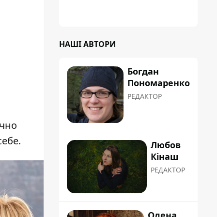
НАШІ АВТОРИ
Богдан
Пономаренко
РЕДАКТОР
а
ично
себе.
Любов
Кінаш
РЕДАКТОР
Олена