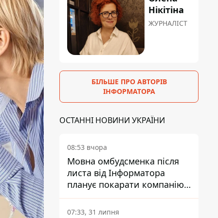
Нікітіна
ЖУРНАЛІСТ
БІЛЬШЕ ПРО АВТОРІВ
ІНФОРМАТОРА
ОСТАННІ НОВИНИ УКРАЇНИ
08:53 вчора
Мовна омбудсменка після
листа від Інформатора
планує покарати компанію-
підрядника ПриватБанку
07:33, 31 липня