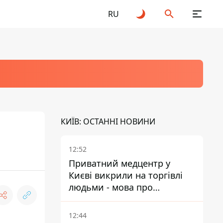
RU
КИЇВ: ОСТАННІ НОВИНИ
12:52
Приватний медцентр у
Києві викрили на торгівлі
людьми - мова про
сурогатне материнство
12:44