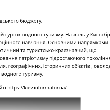
дського бюджету.
 гурток водного туризму. На жаль у Києві бр
ноцінного навчання. Основними напрямками
ріотичний та туристсько-краєзнавчий, що
ховання патріотизму підростаючого покоління
ля, географічних, історичних об’єктів , оволо
 водного туризму.
йті
https://kiev.informator.ua/
.