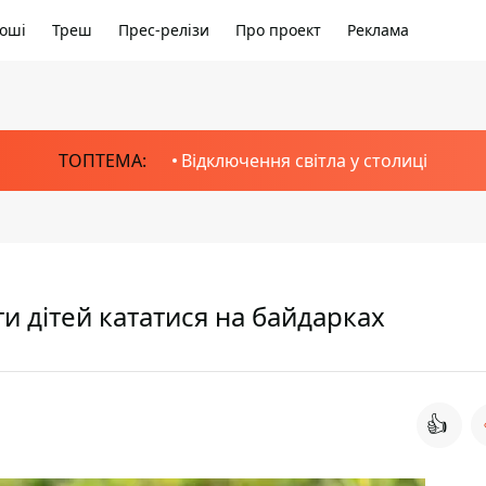
оші
Треш
Прес-релізи
Про проект
Реклама
ТОПТЕМА:
Відключення світла у столиці
и дітей кататися на байдарках
👍