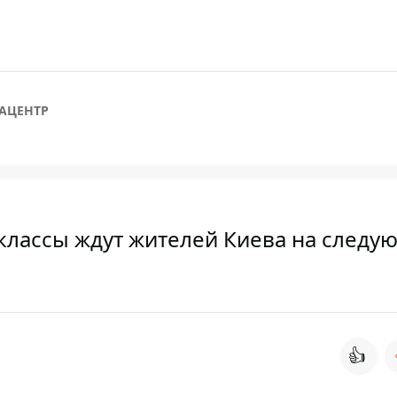
АЦЕНТР
-классы ждут жителей Киева на след
👍