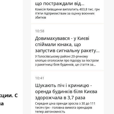
що постраждали від
прильотів ракет
Комісія Київщини виплатить 403,8 тис. грн
п'яти підприємствам за оцінку воєнних
збитків
10:58
Довимахувався - у Києві
спіймали юнака, що
запустив сигнальну ракету,
аби потішити дівчат
У Голосіївському районі 20-річному
хлопцю оголосили про підозру за постріли
з ракетниці біля будинків, це стаття за
"хуліганку"
10:41
Шукають піч і криницю -
оренда будинків біля Києва
кции. С
здорожчала в 3,7 раза
на
Середня ціна оренди зросла з 30 до 111
тисяч грн - головна вимога орендарів
тепер автономність