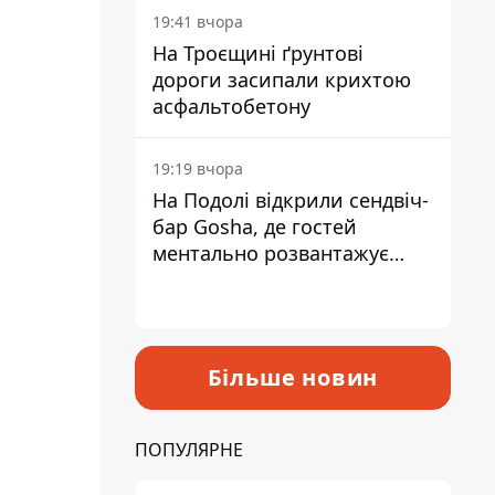
19:41 вчора
На Троєщині ґрунтові
дороги засипали крихтою
асфальтобетону
19:19 вчора
На Подолі відкрили сендвіч-
бар Gosha, де гостей
ментально розвантажує
акула
Більше новин
ПОПУЛЯРНЕ