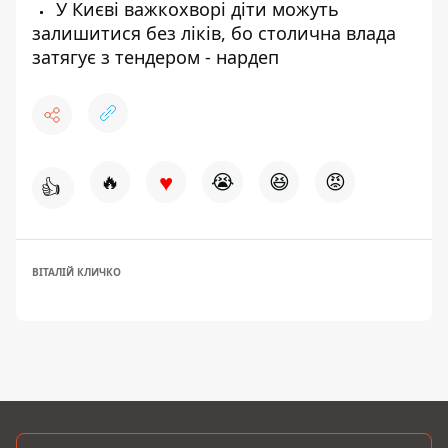
У Києві важкохворі діти можуть
залишитися без ліків, бо столична влада
затягує з тендером - нардеп
♥
🔥
😭
😆
😡
👍
ВІТАЛІЙ КЛИЧКО