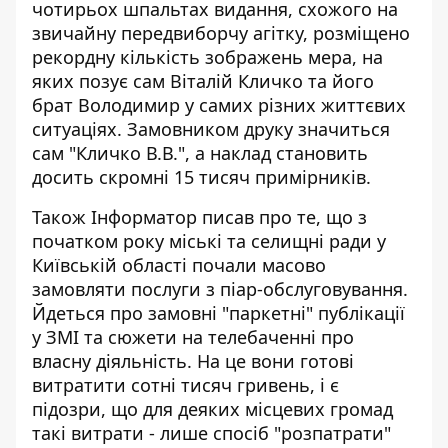
чотирьох шпальтах видання, схожого на
звичайну передвиборчу агітку, розміщено
рекордну кількість зображень мера, на
яких позує сам Віталій Кличко та його
брат Володимир у самих різних життєвих
ситуаціях. Замовником друку значиться
сам "Кличко В.В.", а наклад становить
досить скромні 15 тисяч примірників.
Також Інформатор писав про те, що з
початком року міські та селищні ради у
Київській області почали масово
замовляти послуги з піар-обслуговування
.
Йдеться про замовні "паркетні" публікації
у ЗМІ та сюжети на телебаченні про
власну діяльність. На це вони готові
витратити сотні тисяч гривень, і є
підозри, що для деяких місцевих громад
такі витрати - лише спосіб "розпатрати"