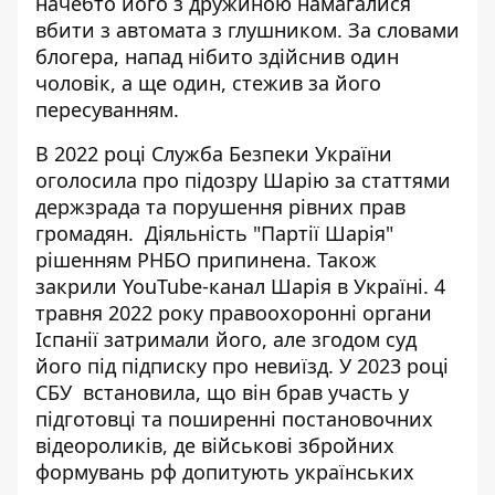
начебто
його з дружиною намагалися
вбити з автомата з глушником. За словами
блогера, напад нібито
здійснив один
чоловік
, а ще один, стежив за його
пересуванням.
В 2022 році Служба Безпеки України
оголосила про підозру Шарію за статтями
держзрада та порушення рівних прав
громадян. Діяльність "Партії Шарія"
рішенням РНБО припинена. Також
закрили YouTube-канал Шарія в Україні. 4
травня 2022 року правоохоронні органи
Іспанії затримали його, але згодом суд
його під підписку про невиїзд. У 2023 році
СБУ встановила, що він брав участь у
підготовці та поширенні постановочних
відеороликів, де військові збройних
формувань рф допитують українських