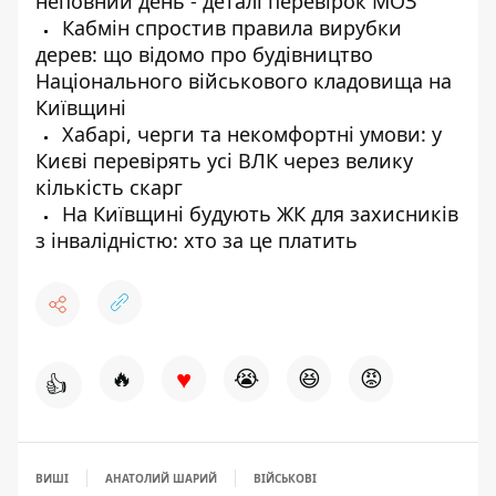
неповний день - деталі перевірок МОЗ
Кабмін спростив правила вирубки
дерев: що відомо про будівництво
Національного військового кладовища на
Київщині
Хабарі, черги та некомфортні умови: у
Києві перевірять усі ВЛК через велику
кількість скарг
На Київщині будують ЖК для захисників
з інвалідністю: хто за це платить
♥
🔥
😭
😆
😡
👍
ВИШІ
АНАТОЛИЙ ШАРИЙ
ВІЙСЬКОВІ