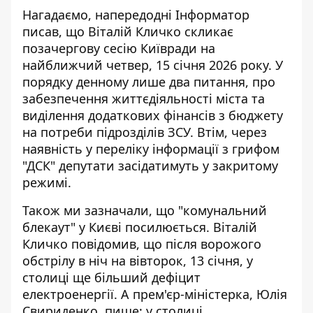
Нагадаємо, напередодні Інформатор
писав, що Віталій Кличко
скликає
позачергову сесію Київради
на
найближчий четвер, 15 січня 2026 року. У
порядку денному лише два питання, про
забезпечення життєдіяльності міста та
виділення додаткових фінансів з бюджету
на потреби підрозділів ЗСУ. Втім, через
наявність у переліку інформації з грифом
"ДСК" депутати засідатимуть у закритому
режимі.
Також ми зазначали, що
"комунальний
блекаут" у Києві посилюється
. Віталій
Кличко повідомив, що після ворожого
обстрілу в ніч на вівторок, 13 січня, у
столиці ще більший дефіцит
електроенергії. А прем'єр-міністерка, Юлія
Свириденко, пише: у столиці