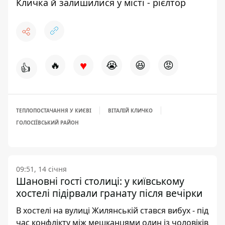
Кличка й залишилися у місті - рієлтор
♥
🔥
😭
😆
😡
👍
ТЕПЛОПОСТАЧАННЯ У КИЄВІ
ВІТАЛІЙ КЛИЧКО
ГОЛОСІЇВСЬКИЙ РАЙОН
09:51, 14 січня
Шановні гості столиці: у київському
хостелі підірвали гранату після вечірки
В хостелі на вулиці Жилянській стався вибух - під
час конфлікту між мешканцями один із чоловіків