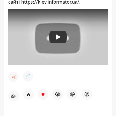
сайті
https://kiev.informator.ua/
.
Play
♥
🔥
😭
😆
😡
👍