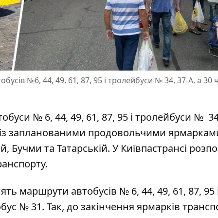
бусів №6, 44, 49, 61, 87, 95 і тролейбуси № 34, 37-А, а 30 
уси № 6, 44, 49, 61, 87, 95 і тролейбуси № 34,
о із запланованими
продовольчими ярмаркам
й, Бучми та Татарській. У Київпастрансі розпо
анспорту.
нять маршрути автобусів
№ 6, 44, 49, 61, 87, 95 
обус № 31. Так, до закінчення ярмарків трансп