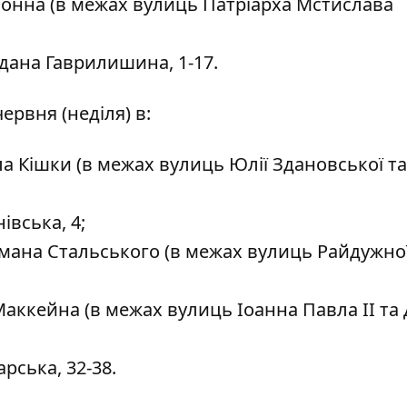
іонна (в межах вулиць Патріарха Мстислава
дана Гаврилишина, 1-17.
червня (неділя) в:
ла Кішки (в межах вулиць Юлії Здановської та
вська, 4;
мана Стальського (в межах вулиць Райдужної
аккейна (в межах вулиць Іоанна Павла II та
рська, 32-38.