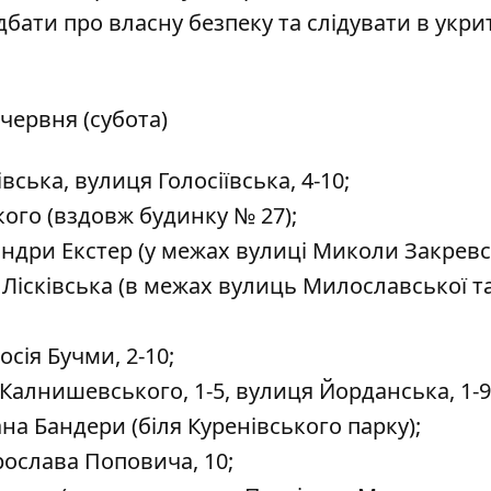
 дбати
про власну безпеку та слідувати в укрит
 червня (субота)
ська, вулиця Голосіївська, 4-10;
ого (вздовж будинку № 27);
ндри Екстер (у межах вулиці Миколи Закрев
 Лісківська (в межах вулиць Милославської т
сія Бучми, 2-10;
алнишевського, 1-5, вулиця Йорданська, 1-9
на Бандери (біля Куренівського парку);
ослава Поповича, 10;