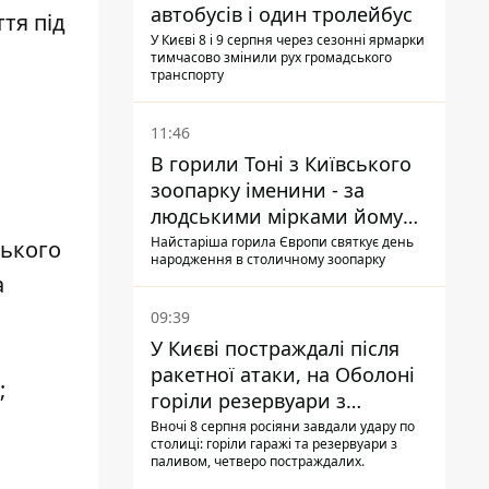
автобусів і один тролейбус
тя під
У Києві 8 і 9 серпня через сезонні ярмарки
тимчасово змінили рух громадського
транспорту
11:46
В горили Тоні з Київського
зоопарку іменини - за
людськими мірками йому
вже понад 90 років
Найстаріша горила Європи святкує день
ського
народження в столичному зоопарку
а
09:39
У Києві постраждалі після
ракетної атаки, на Оболоні
;
горіли резервуари з
паливом
Вночі 8 серпня росіяни завдали удару по
столиці: горіли гаражі та резервуари з
паливом, четверо постраждалих.