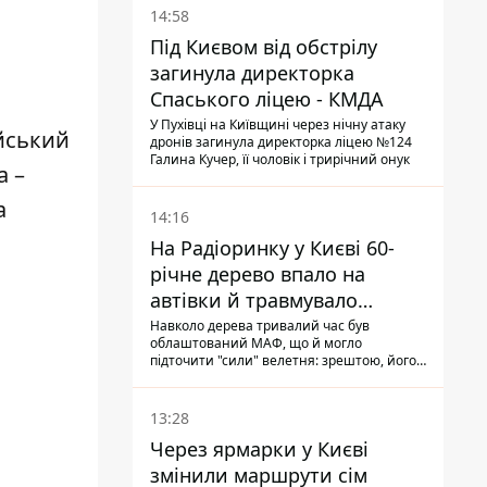
а
14:58
Під Києвом від обстрілу
загинула директорка
Спаського ліцею - КМДА
У Пухівці на Київщині через нічну атаку
ейський
дронів загинула директорка ліцею №124
Галина Кучер, її чоловік і трирічний онук
а –
а
14:16
На Радіоринку у Києві 60-
річне дерево впало на
автівки й травмувало
людину - подробиці
Навколо дерева тривалий час був
облаштований МАФ, що й могло
підточити "сили" велетня: зрештою, його
коренева система не витримала, і стовбур
перекрив проїжджу частину вулиці
13:28
Через ярмарки у Києві
змінили маршрути сім