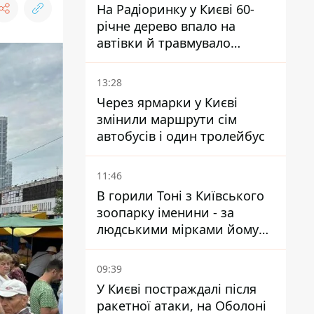
На Радіоринку у Києві 60-
річне дерево впало на
автівки й травмувало
людину - подробиці
13:28
Через ярмарки у Києві
змінили маршрути сім
автобусів і один тролейбус
11:46
В горили Тоні з Київського
зоопарку іменини - за
людськими мірками йому
вже понад 90 років
09:39
У Києві постраждалі після
ракетної атаки, на Оболоні