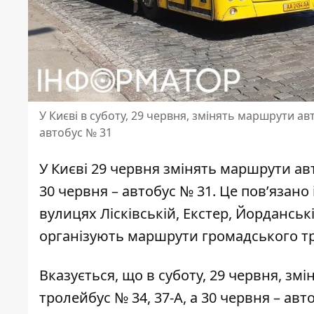
У Києві в суботу, 29 червня, змінять маршрути авто
автобус № 31
У Києві 29 червня змінять маршрути автоб
30 червня – автобус № 31. Це пов’язан
вулицях
Лісківській, Екстер, Йорданські
організують маршрути громадського тр
Вказується, що в суботу, 29 червня,
змі
тролейбус № 34, 37-А, а 30 червня – авт