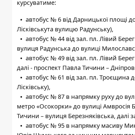
курсуватиме:
автобус № 6 від Дарницької площі д
Лісківськута вулицю Радунську),
автобус № 44 від зал. пл. Лівий Бере
вулиця Радунська до вулиці Милославс
автобус № 49 від зал. пл. Лівий Бер
далі - проспект Павла Тичини – Дніпро
автобус № 61 від зал. пл. Троєщина 
Лісківську),
автобус № 87 в напрямку руху до ву
метро «Осокорки» до вулиці Амвросія 
Тичини – вулиця Березняківська, далі
автобус № 95 в напрямку масиву Микі