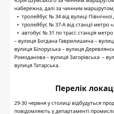
Юрія Шумського за чинним маршрутом, 
набережна, далі за чинним маршрутом
тролейбус № 34 від вулиці Північної
тролейбус № 37-А від станції метро 
автобус № 31 по трасі: станція метр
– вулиця Богдана Гаврилишина – вулиц
вулиця Білоруська – вулиця Деревлянсь
Ромоданова – вулиця Загорівська – в
вулиця Татарська.
Перелік локац
29-30 червня у столиці відбудуться
прод
повідомляють у департаменті промисло