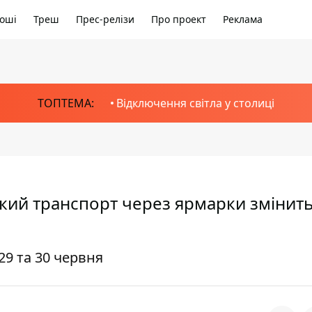
оші
Треш
Прес-релізи
Про проект
Реклама
ТОПТЕМА:
Відключення світла у столиці
ький транспорт через ярмарки змінит
29 та 30 червня