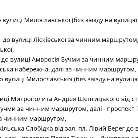
о вулиці Милославської (без заїзду на вулицю
г до вулиці Лісківської за чинним маршрутом, 
ької,
ег до вулиці Амвросія Бучми за чинним маршр
вська набережна, далі за чинним маршрутом,
до вулиці Милославської (без заїзду на вулиц
лиці Митрополита Андрея Шептицького від ст
Бучми за чинним маршрутом, далі - проспект
 за чинним маршрутом,
льська Слобідка від зал. пл. Лівий Берег до 