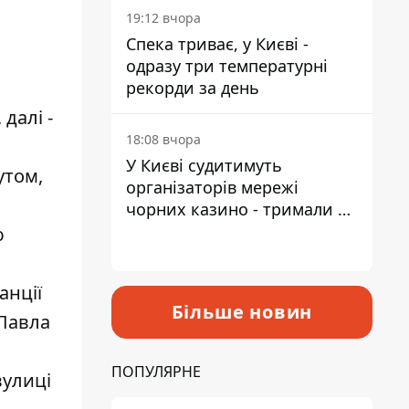
19:12 вчора
Спека триває, у Києві -
одразу три температурні
рекорди за день
далі -
18:08 вчора
У Києві судитимуть
утом,
організаторів мережі
чорних казино - тримали 39
закладів
ю
анції
Більше новин
 Павла
ПОПУЛЯРНЕ
вулиці