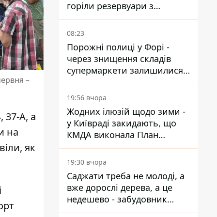
горіли резервуари з
паливом
08:23
Порожні полиці у Форі -
через знищення складів
супермаркети залишилися
червня –
без асортименту
19:56 вчора
Жодних ілюзій щодо зими -
 37-А, а
у Київраді закидають, що
и на
КМДА виконала План
стійкості на 20%
віли, як
19:30 вчора
Саджати треба не молоді, а
вже дорослі дерева, а це
і
недешево - забудовник
орт
Ніконов