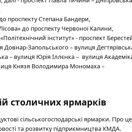
далі - проспект Павла Тичини – Дніпровськ
,
 до проспекту Степана Бандери,
«Лісова» до проспекту Червоної Калини,
о «Політехнічний інститут» - проспект Берест
я Довнар-Запольського – вулиця Дегтярівськ
ка – вулиця Юрія Іллєнка – вулиця Академік
улиця Князя Володимира Мономаха –
ій столичних ярмарків
уктові сільськогосподарські ярмарки
. Про це
вості та розвитку підприємництва КМДА.