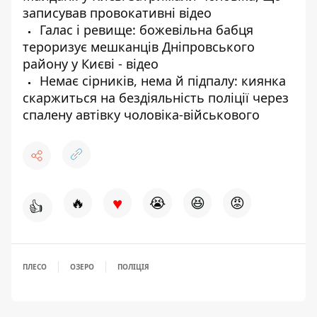
записував провокативні відео
Галас і ревище: божевільна бабця
тероризує мешканців Дніпровського
району у Києві - відео
Немає сірників, нема й підпалу: киянка
скаржиться на бездіяльність поліції через
спалену автівку чоловіка-військового
♥
🔥
😭
😆
😡
👍
ПЛЕСО
ОЗЕРО
ПОЛІЦІЯ