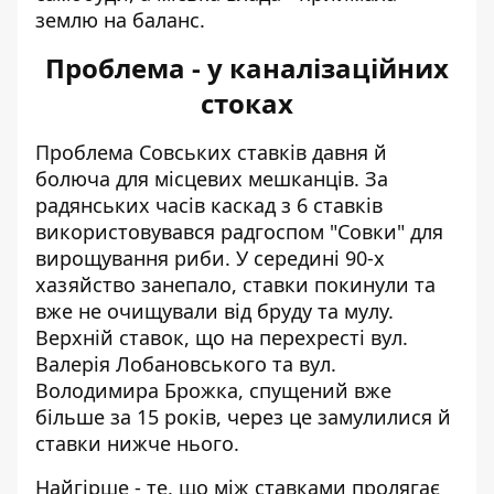
землю на баланс.
Проблема - у каналізаційних
стоках
Проблема Совських ставків давня й
болюча для місцевих мешканців. За
радянських часів каскад з 6 ставків
використовувався радгоспом "Совки"
для
вирощування риби. У середині 90-х
хазяйство занепало, ставки покинули та
вже не очищували від бруду та мулу.
Верхній ставок, що на перехресті вул.
Валерія Лобановського та вул.
Володимира Брожка, спущений вже
більше за 15 років, через це замулилися й
ставки нижче нього.
Найгірше - те, що
між ставками пролягає