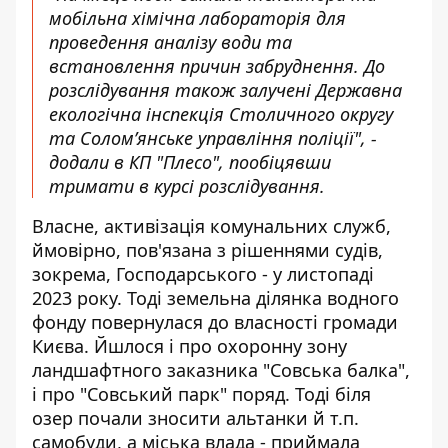
мобільна хімічна лабораторія для
проведення аналізу води та
встановлення причин забруднення. До
розслідування також залучені Державна
екологічна інспекція Столичного округу
та Соломʼянське управління поліції", -
додали в КП "Плесо", пообіцявши
тримати в курсі розслідування.
Власне, активізація комунальних служб,
ймовірно, пов'язана з рішеннями судів,
зокрема,
Господарського - у листопаді
2023 року
. Тоді земельна ділянка водного
фонду повернулася до власності громади
Києва. Йшлося і про охоронну зону
ландшафтного заказника "Совська балка",
і про "Совський парк" поряд. Тоді біля
озер почали зносити альтанки й т.п.
самобуди, а міська влада - приймала