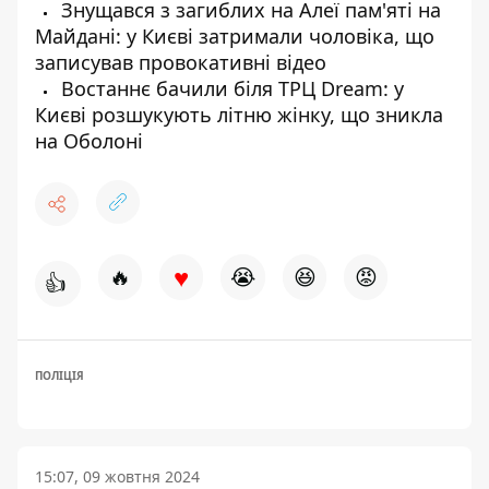
Знущався з загиблих на Алеї пам'яті на
Майдані: у Києві затримали чоловіка, що
записував провокативні відео
Востаннє бачили біля ТРЦ Dream: у
Києві розшукують літню жінку, що зникла
на Оболоні
♥
🔥
😭
😆
😡
👍
ПОЛІЦІЯ
15:07, 09 жовтня 2024