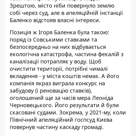
Зрештою, місто ніби повернуло землю
собі через суд, але в апеляційній інстанції
Баленко відстояв власні інтереси.
Позиція ж Ігоря Баленка була такою:
поряд із Совськими ставками та
безпосередньо на них відбувається
екологічна катастрофа, частина фекалій з
каналізації потрапляє у воду. Щоб
очистити території, потрібні чималі
вкладення - у міста коштів немає. А його
компанія якраз виграла конкурс на
забудову (і реновацію ставків),
оголошений ще за часів мера Леоніда
Черновецького. Його результати й були
скасовані судами. Зокрема, у 2021-му, коли
Північний апеляційний госпсуд Києва
повернув частину каскаду
громаді.