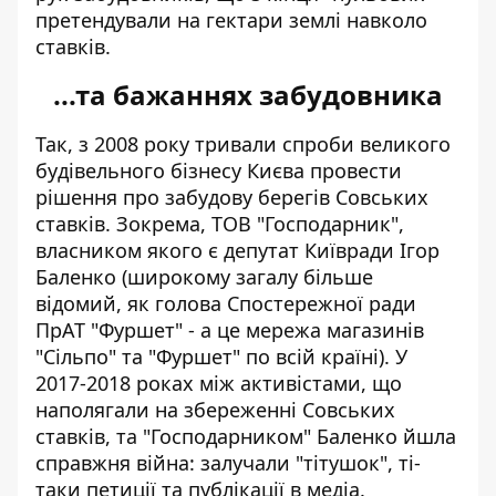
претендували на гектари землі навколо
ставків.
...та бажаннях забудовника
Так, з 2008 року тривали спроби великого
будівельного бізнесу Києва провести
рішення про забудову берегів Совських
ставків. Зокрема, ТОВ "Господарник",
власником якого є депутат Київради Ігор
Баленко (широкому загалу більше
відомий, як голова Спостережної ради
ПрАТ "Фуршет" - а це мережа магазинів
"Сільпо" та "Фуршет" по всій країні). У
2017-2018 роках між активістами, що
наполягали на збереженні Совських
ставків, та "Господарником" Баленко йшла
справжня війна: залучали "тітушок", ті-
таки петиції та публікації в медіа.