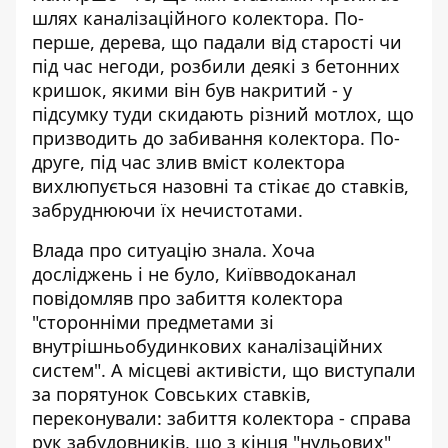
шлях каналізаційного колектора
. По-
перше, дерева, що падали від старості чи
під час негоди, розбили деякі з бетонних
кришок, якими він був накритий - у
підсумку туди скидають різний мотлох, що
призводить до забивання колектора. По-
друге, під час злив вміст колектора
вихлюпується назовні та стікає до ставків,
забруднюючи їх нечистотами.
Влада про ситуацію знала. Хоча
досліджень і не було, Київводоканал
повідомляв про забиття колектора
"сторонніми предметами зі
внутрішньобудинкових каналізаційних
систем". А місцеві активісти, що виступали
за порятунок Совських ставків,
переконували: забиття колектора - справа
рук забудовників, що з кінця "нульових"