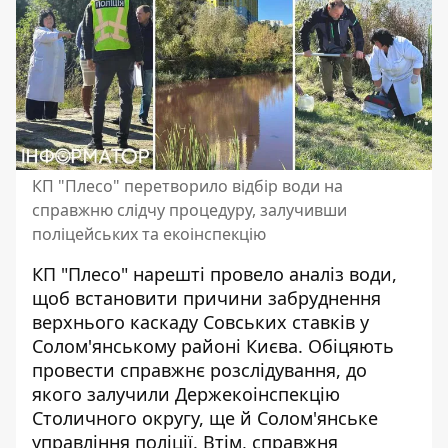
КП "Плесо" перетворило відбір води на
справжню слідчу процедуру, залучивши
поліцейських та екоінспекцію
КП "Плесо" нарешті провело аналіз води,
щоб встановити причини забруднення
верхнього каскаду Совських ставків у
Солом'янському районі Києва. Обіцяють
провести справжнє розслідування
, до
якого залучили Держекоінспекцію
Столичного округу, ще й Солом'янське
управління поліції. Втім, справжня