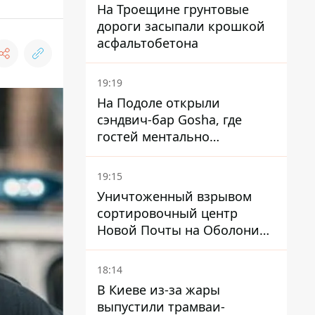
На Троещине грунтовые
дороги засыпали крошкой
асфальтобетона
19:19
На Подоле открыли
сэндвич-бар Gosha, где
гостей ментально
разгружает акула
19:15
Уничтоженный взрывом
сортировочный центр
Новой Почты на Оболони
заработал – выдают
посылки
18:14
В Киеве из-за жары
выпустили трамваи-