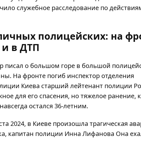
чило служебное расследование по действия
оличных полицейских: на фр
и в ДТП
р писал о большом горе в большой полицей
аины. На фронте
погиб инспектор отделения
лиции Киева старший лейтенант полиции Р
ное для его спасения, но тяжелое ранение, к
навсегда остался 36-летним.
уста 2024, в Киеве произошла трагическая ава
ка
, капитан полиции Инна Лифанова Она еха