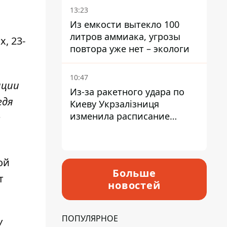
13:23
Из емкости вытекло 100
литров аммиака, угрозы
, 23-
повтора уже нет – экологи
10:47
иции
Из-за ракетного удара по
едя
Киеву Укрзалізниця
изменила расписание
в
движения пригородных
электричек
ой
Больше
т
новостей
ПОПУЛЯРНОЕ
У