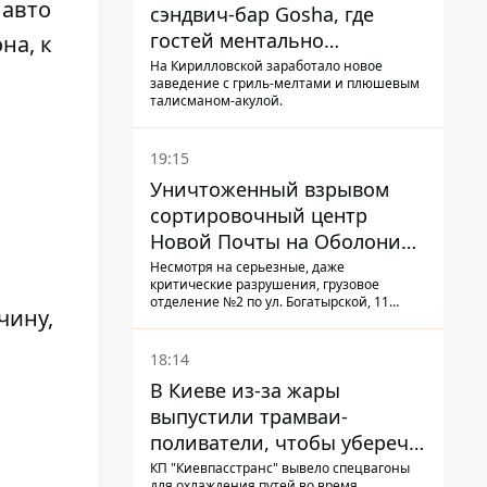
 авто
сэндвич-бар Gosha, где
гостей ментально
на, к
разгружает акула
На Кирилловской заработало новое
заведение с гриль-мелтами и плюшевым
талисманом-акулой.
19:15
Уничтоженный взрывом
сортировочный центр
Новой Почты на Оболони
заработал – выдают
Несмотря на серьезные, даже
критические разрушения, грузовое
посылки
отделение №2 по ул. Богатырской, 11
чину,
возобновило работу: сотрудники
сортируют почтовые отправления и
выдают их адресатам
18:14
В Киеве из-за жары
выпустили трамваи-
поливатели, чтобы уберечь
рельсы от деформации
КП "Киевпасстранс" вывело спецвагоны
для охлаждения путей во время