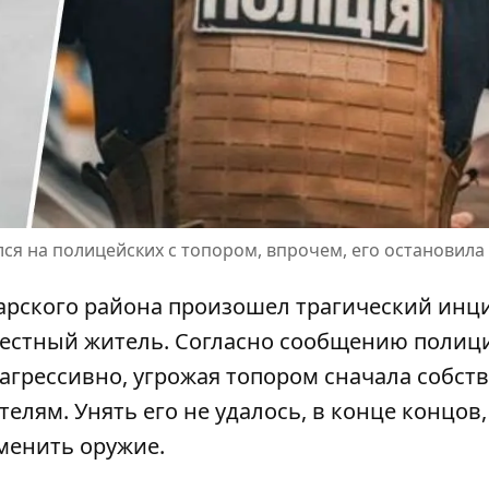
ся на полицейских с топором, впрочем, его остановила
оварского района произошел трагический инци
 местный житель. Согласно сообщению полиц
 агрессивно
, угрожая топором сначала собст
елям. Унять его не удалось, в конце концов,
менить оружие.