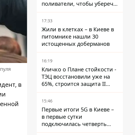
поливатели, чтобы уберечь
рельсы от деформации
17:33
Жили в клетках – в Киеве в
питомнике нашли 30
истощенных доберманов
16:19
Кличко о Плане стойкости -
 пуля
ТЭЦ восстановили уже на
65%, строится защита II
дент, в
уровня
ии
15:46
венной
Первые итоги 5G в Киеве –
в первые сутки
подключилась четверть
миллиона абонентов