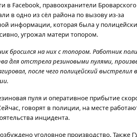
и в Facebook
, правоохранители Броварского
и в одно из сёл района по вызову из-за
ой информации, которая была у полицейских
сивно, угрожал матери топором.
чик бросился на них с топором. Работник пол
тва для отстрела резиновыми пулями, произв
агировал, после чего полицейский выстрелил 
ии.
езиновая пуля и оперативное прибытие скор
ейчас, говорят в полиции, на месте работаю
тоятельства инцидента.
озбуждено уголовное производство. Также Г