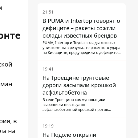
м
21:51
В PUMA и Intertop говорят о
дефиците – ракеты сожгли
онте
склады известных брендов
PUMA, Intertop и Toyota, склады которых
уничтожены в результате ракетного удара
по Киевщине, предупредили о дефиците
товаров
ской
19:41
На Троещине грунтовые
оман
дороги засыпали крошкой
асфальтобетона
В селе Троещина коммунальщики
выровняли шесть улиц
асфальтобетонной крошкой против
выбоин и грязи
рия, в
19:19
ла на
На Подоле открыли