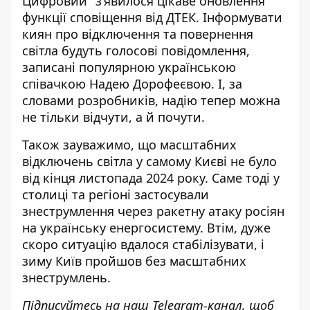
Цифровий" з’явилося цікаве
оновлення
функції сповіщення від ДТЕК
. Інформувати
киян про відключення та повернення
світла будуть голосові повідомлення,
записані популярною українською
співачкою Надею Дорофеєвою. І, за
словами розробників, надію тепер можна
не тільки відчути, а й почути.
Також зауважимо, що масштабних
відключень світла у самому Києві
не було
від кінця листопада 2024 року
. Саме тоді у
столиці та регіоні застосували
знеструмлення через ракетну атаку росіян
на українську енергосистему. Втім, дуже
скоро ситуацію вдалося стабілізувати, і
зиму Київ пройшов без масштабних
знеструмлень.
Підписуйтесь на наш
Telegram-канал
, щоб