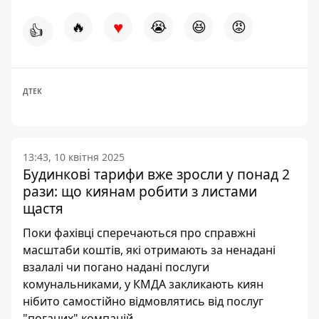
♥
🔥
😭
😆
😡
👍
ДТЕК
13:43, 10 квітня 2025
Будинкові тарифи вже зросли у понад 2
рази: що киянам робити з листами
щастя
Поки фахівці сперечаються про справжні
масштаби коштів, які отримають за ненадані
взалалі чи погано надані послуги
комунальниками, у КМДА закликають киян
нібито самостійно відмовлятись від послуг
"поганих" компаній