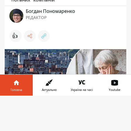
Богдан Пономаренко
РЕДАКТОР
👍
Головна
Актуально
Україна на часі
Youtube
Інформатор у
Завантажити
телефоні
👉
Кияни вже отримують нові "листи щастя", де
тарифи зросли у 1,5-2 рази