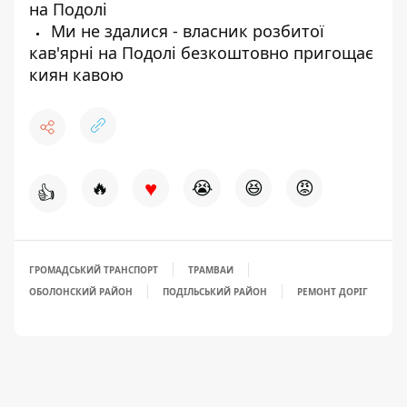
на Подолі
Ми не здалися - власник розбитої
кав'ярні на Подолі безкоштовно пригощає
киян кавою
♥
🔥
😭
😆
😡
👍
ГРОМАДСЬКИЙ ТРАНСПОРТ
ТРАМВАИ
ОБОЛОНСКИЙ РАЙОН
ПОДІЛЬСЬКИЙ РАЙОН
РЕМОНТ ДОРІГ