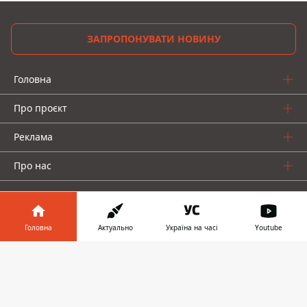
ЗАПРОПОНУВАТИ НОВИНУ
Головна
Про проєкт
Реклама
Про нас
Головна
Актуально
Україна на часі
Youtube
Інформатор у
Інформатор проекти
Завантажити
телефоні
👉
Інформатор-Україна
Geek
Гроші
Авто