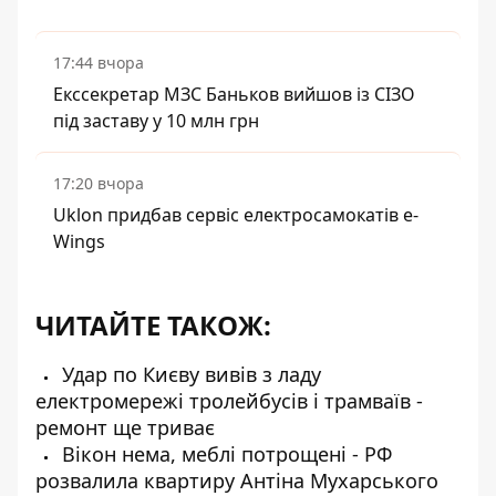
17:44 вчора
Екссекретар МЗС Баньков вийшов із СІЗО
під заставу у 10 млн грн
17:20 вчора
Uklon придбав сервіс електросамокатів e-
Wings
ЧИТАЙТЕ ТАКОЖ:
Удар по Києву вивів з ладу
електромережі тролейбусів і трамваїв -
ремонт ще триває
Вікон нема, меблі потрощені - РФ
розвалила квартиру Антіна Мухарського