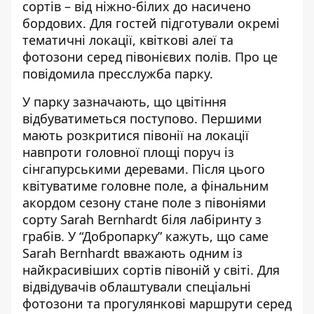
сортів – від ніжно-білих до насичено
бордових. Для
гостей підготували окремі
тематичні локації
, квіткові алеї та
фотозони серед півонієвих полів. Про це
повідомила пресслужба парку.
У парку зазначають, що цвітіння
відбуватиметься поступово. Першими
мають розкритися півонії на локації
навпроти головної площі поруч із
сінгапурськими деревами. Після
цього
квітуватиме головне поле
, а фінальним
акордом сезону стане поле з півоніями
сорту Sarah Bernhardt біля лабіринту з
грабів.
У “Добропарку” кажуть, що саме
Sarah Bernhardt вважають одним із
найкрасивіших сортів півоній у світі. Для
відвідувачів облаштували спеціальні
фотозони та прогулянкові маршрути серед