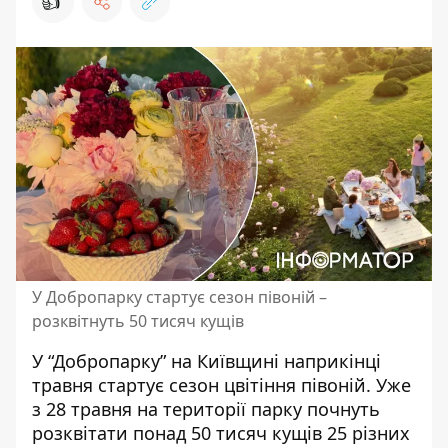
👍
У Добропарку стартує сезон півоній –
розквітнуть 50 тисяч кущів
У “Добропарку” на Київщині наприкінці
травня стартує сезон цвітіння півоній. Уже
з 28 травня на території парку почнуть
розквітати понад 50 тисяч кущів 25 різних