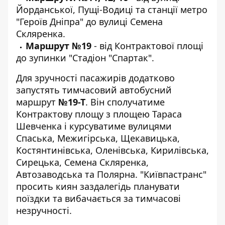
Йорданської, Пущі-Водиці та станції метро
"Героїв Дніпра" до вулиці Семена
Скляренка.
Маршрут №19
- від Контрактової площі
до зупинки "Стадіон "Спартак".
Для зручності пасажирів додатково
запустять тимчасовий автобусний
маршрут
№19-Т
. Він сполучатиме
Контрактову площу з площею Тараса
Шевченка і курсуватиме вулицями
Спаська, Межигірська, Щекавицька,
Костянтинівська, Оленівська, Кирилівська,
Сирецька, Семена Скляренка,
Автозаводська та Полярна. "Київпастранс"
просить киян заздалегідь планувати
поїздки та вибачається за тимчасові
незручності.