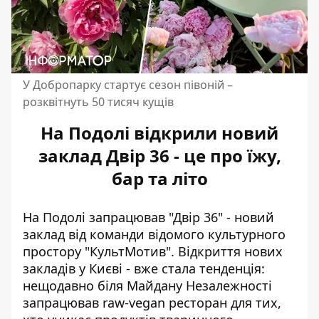
У Добропарку стартує сезон півоній –
розквітнуть 50 тисяч кущів
На Подолі відкрили новий
заклад Двір 36 - це про їжу,
бар та літо
На Подолі запрацював "Двір 36" - новий
заклад від команди відомого культурного
простору "КультМотив". Відкриття
нових
закладів у Києві - вже стала тенденція
:
нещодавно біля Майдану Незалежності
запрацював raw-vegan ресторан для тих,