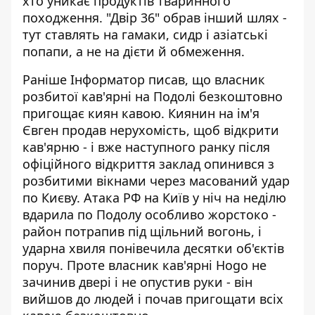
хто уникає продуктів тваринного
походження. "Двір 36" обрав інший шлях -
тут ставлять на гамаки, сидр і азіатські
попапи, а не на дієти й обмеження.
Раніше Інформатор писав, що
власник
розбитої кав'ярні на Подолі
безкоштовно
пригощає киян кавою. Киянин на ім'я
Євген продав нерухомість, щоб відкрити
кав'ярню - і вже наступного ранку після
офіційного відкриття заклад опинився з
розбитими вікнами через масований удар
по Києву. Атака РФ на Київ у ніч на неділю
вдарила по Подолу особливо жорстоко -
район потрапив під щільний вогонь, і
ударна хвиля понівечила десятки об'єктів
поруч. Проте власник кав'ярні Hogo не
зачинив двері і не опустив руки - він
вийшов до людей і почав пригощати всіх