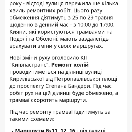
року - відтоді вулиця пережила ще кілька
хвиль ремонтних робіт. Цього разу
обмеження діятимуть з 25 по 29 травня
щоденно в денний час - з 10:00 до 17:00.
Кияни, які користуються трамваями на
Подолі та Оболоні, мають заздалегідь
врахувати зміни у своїх маршрутах.
Нові зміни руху оголосило
КП
"Київпастранс"
.
Ремонт колій
проводитиметься на ділянці вулиці
Кирилівської від Петропавлівської площі
до проспекту Степана Бандери. Під час
робіт рух на цій ділянці буде обмежено, а
трамваї скоротять маршрути.
Під час ремонту трамваї їздитимуть за
такими схемами:
Маршрути №11, 12, 16
- від вулиці